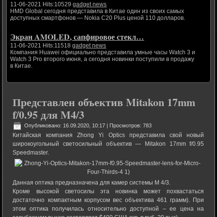
11-06-2021 Hits:10529
gadget news
HMD Global сегодня представила в Китае один из своих самых
доступных смартфонов — Nokia C20 Plus ценой 110 долларов.
Экран AMOLED, сапфировое стекл…
11-06-2021 Hits:11518
gadget news
Компания Huawei официально представила умные часы Watch 3 и
Watch 3 Pro второго июня, а сегодня новинки поступили в продажу
в Китае.
Представлен объектив Mitakon 17mm
f/0.95 для M4/3
Опубликовано: 16.09.2020, 10:17
| Просмотров: 783
Китайская компания Zhong Yi Optics представила свой новый
широкоугольный светосильный объектив — Mitakon 17mm f/0.95
Speedmaster.
Данная оптика предназначена для камер системы М 4/3.
Кроме высокой светосилы эта новинка может похвастаться
достаточно компактным корпусом вес объектива 461 грамм). При
этом оптика получилась относительно доступной – ее цена на