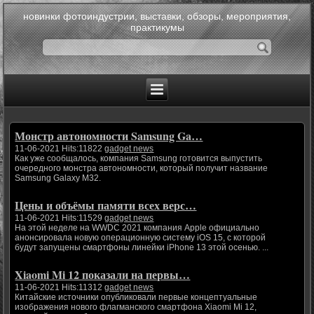
новинки фотоиндустрии, выставки, обзоры, мероприятия,
практикумы
Монстр автономности Samsung Ga…
11-06-2021 Hits:11822
gadget news
Как уже сообщалось, компания Samsung готовится выпустить
очередного монстра автономности, который получит название
Samsung Galaxy M32.
Цены и объёмы памяти всех верс…
11-06-2021 Hits:11529
gadget news
На этой неделе на WWDC 2021 компания Apple официально
анонсировала новую операционную систему iOS 15, с которой
будут запущены смартфоны линейки iPhone 13 этой осенью. ...
Xiaomi Mi 12 показали на первы…
11-06-2021 Hits:11312
gadget news
Китайские источники опубликовали первые концептуальные
изображения нового флагманского смартфона Xiaomi Mi 12,