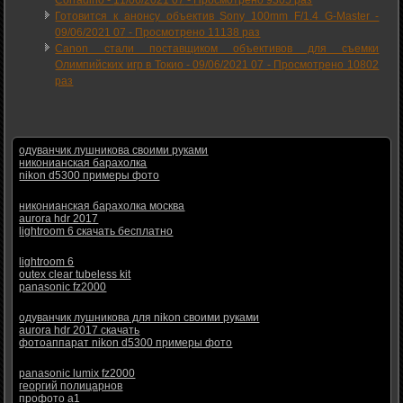
Готовится к анонсу объектив Sony 100mm F/1.4 G-Master -
09/06/2021 07
-
Просмотрено 11138 раз
Canon стали поставщиком объективов для съемки
Олимпийских игр в Токио -
09/06/2021 07
-
Просмотрено 10802
раз
одуванчик лушникова своими руками
никонианская барахолка
nikon d5300 примеры фото
никонианская барахолка москва
aurora hdr 2017
lightroom 6 скачать бесплатно
lightroom 6
outex clear tubeless kit
panasonic fz2000
одуванчик лушникова для nikon своими руками
aurora hdr 2017 скачать
фотоаппарат nikon d5300 примеры фото
panasonic lumix fz2000
георгий полицарнов
профото а1