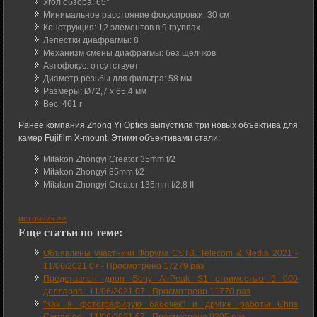
Угол обзора: 65°
Минимальное расстояние фокусировки: 30 см
Конструкция: 12 элементов в 9 группах
Лепестки диафрагмы: 8
Механизм смены диафрагмы: без щелчков
Автофокус: отсутствует
Диаметр резьбы для фильтра: 58 мм
Размеры: Ø72,7 x 65,4 мм
Вес: 461 г
Ранее компания Zhong Yi Optics выпустила три новых объектива для
камер Fujifilm X-mount. Этими объективами стали:
Mitakon Zhongyi Creator 35mm f/2
Mitakon Zhongyi 85mm f/2
Mitakon Zhongyi Creator 135mm f/2.8 II
источник >>
Еще статьи по теме:
Объявлены участники Форума CSTB. Telecom & Media 2021 -
11/06/2021 07
-
Просмотрено 17279 раз
Представлен дрон Sony AirPeak S1 стоимостью 9 000
долларов -
11/06/2021 07
-
Просмотрено 11770 раз
"Как я фотографирую бабочек" и другие работы Chris
Corradino -
11/06/2021 07
-
Просмотрено 9305 раз