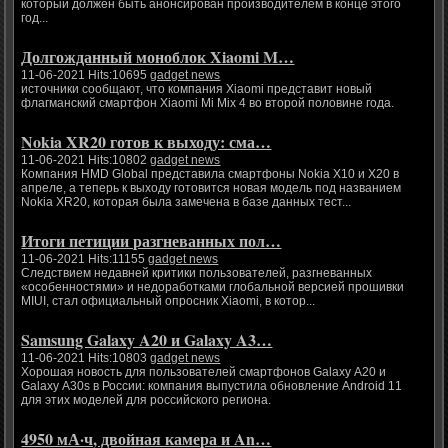
который должен быть анонсирован производителем в конце этого
год...
Долгожданный моноблок Xiaomi M…
11-06-2021 Hits:10695
gadget news
источники сообщают, что компания Xiaomi представит новый
флагманский смартфон Xiaomi Mi Mix 4 во второй половине года.
Nokia XR20 готов к выходу: сма…
11-06-2021 Hits:10802
gadget news
Компания HMD Global представила смартфоны Nokia X10 и X20 в
апреле, а теперь к выходу готовится новая модель под названием
Nokia XR20, которая была замечена в базе данных тест...
Итоги петиции разгневанных пол…
11-06-2021 Hits:11155
gadget news
Следствием недавней критики пользователей, разгневанных
«особенностями» и недоработками глобальной версией прошивки
MIUI, стал официальный опросник Xiaomi, в котор...
Samsung Galaxy A20 и Galaxy A3…
11-06-2021 Hits:10803
gadget news
Хорошая новость для пользователей смартфонов Galaxy A20 и
Galaxy A30s в России: компания выпустила обновление Android 11
для этих моделей для российского региона.
4950 мА·ч, двойная камера и An…