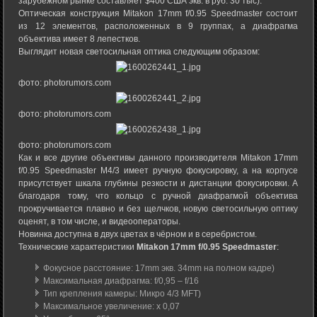
зарубежном рынке составляет $400 США экв. в руб. 30 тыс).
Оптическая конструкция Mitakon 17mm f/0.95 Speedmaster состоит
из 12 элементов, расположенных в 9 группах, а диафрагма
объектива имеет 8 лепестков.
Выглядит новая светосильная оптика следующим образом:
фото: photorumors.com
фото: photorumors.com
фото: photorumors.com
Как и все другие объективы данного производителя Mitakon 17mm
f/0.95 Speedmaster M4/3 имеет ручную фокусировку, а на корпусе
присутствует шкала глубины резкости и дистанции фокусировки. А
благодаря тому, что кольцо с ручной диафрагмой объектива
прокручивается плавно и без щелчков, новую светосильную оптику
оценят, в том числе, и видеооператоры.
Новинка доступна в двух цветах в чёрном и в серебристом.
Технические характеристики
Mitakon 17mm f/0.95 Speedmaster
:
Фокусное расстояние: 17mm экв. 34mm на полном кадре)
Максимальная диафрагма: f/0,95 – f/16
Тип крепления камеры: Микро 4/3 MFT)
Максимальное увеличение: х 0,07