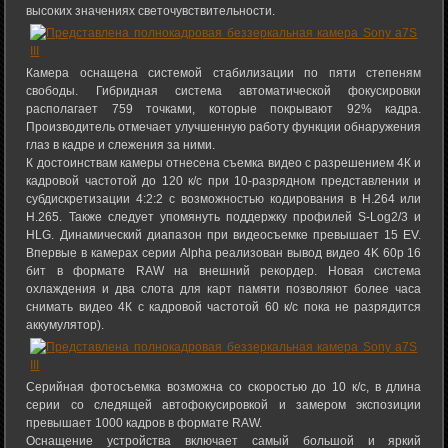
высоких значениях светочувствительности.
Камера оснащена системой стабилизации по пяти степеням
свободы. Гибридная система автоматической фокусировки
располагает 759 точками, которые покрывают 92% кадра.
Производитель отмечает улучшенную работу функции обнаружения
глаз в кадре и слежения за ними.
К достоинствам камеры отнесена съемка видео с разрешением 4К и
кадровой частотой до 120 к/с при 10-разрядном представлении и
субдискретизации 4:2:2 с возможностью кодирования в H.264 или
H.265. Также следует упомянуть поддержку профилей S-Log2/3 и
HLG. Динамический диапазон при видеосъемке превышает 15 EV.
Впервые в камерах серии Alpha реализован вывод видео 4K 60p 16
бит в формате RAW на внешний рекордер. Новая система
охлаждения и два слота для карт памяти позволяют более часа
снимать видео 4К с кадровой частотой 60 к/с пока не разрядится
аккумулятор).
Серийная фотосъемка возможна со скоростью до 10 к/с, в длина
серии со следящей автофокусировкой и замером экспозиции
превышает 1000 кадров в формате RAW.
Оснащение устройства включает самый большой и яркий