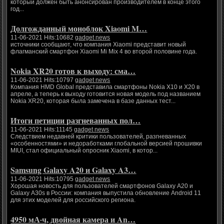
который должен быть анонсирован производителем в конце этого
год...
Долгожданный моноблок Xiaomi M…
11-06-2021 Hits:10682
gadget news
источники сообщают, что компания Xiaomi представит новый
флагманский смартфон Xiaomi Mi Mix 4 во второй половине года.
Nokia XR20 готов к выходу: сма…
11-06-2021 Hits:10797
gadget news
Компания HMD Global представила смартфоны Nokia X10 и X20 в
апреле, а теперь к выходу готовится новая модель под названием
Nokia XR20, которая была замечена в базе данных тест...
Итоги петиции разгневанных пол…
11-06-2021 Hits:11145
gadget news
Следствием недавней критики пользователей, разгневанных
«особенностями» и недоработками глобальной версией прошивки
MIUI, стал официальный опросник Xiaomi, в котор...
Samsung Galaxy A20 и Galaxy A3…
11-06-2021 Hits:10795
gadget news
Хорошая новость для пользователей смартфонов Galaxy A20 и
Galaxy A30s в России: компания выпустила обновление Android 11
для этих моделей для российского региона.
4950 мА·ч, двойная камера и An…