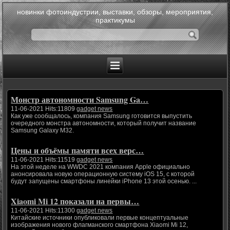
новинки фотоиндустрии, выставки, обзоры, мероприятия,
практикумы
Монстр автономности Samsung Ga…
11-06-2021 Hits:11809
gadget news
Как уже сообщалось, компания Samsung готовится выпустить
очередного монстра автономности, который получит название
Samsung Galaxy M32.
Цены и объёмы памяти всех верс…
11-06-2021 Hits:11519
gadget news
На этой неделе на WWDC 2021 компания Apple официально
анонсировала новую операционную систему iOS 15, с которой
будут запущены смартфоны линейки iPhone 13 этой осенью. ...
Xiaomi Mi 12 показали на первы…
11-06-2021 Hits:11300
gadget news
Китайские источники опубликовали первые концептуальные
изображения нового флагманского смартфона Xiaomi Mi 12,