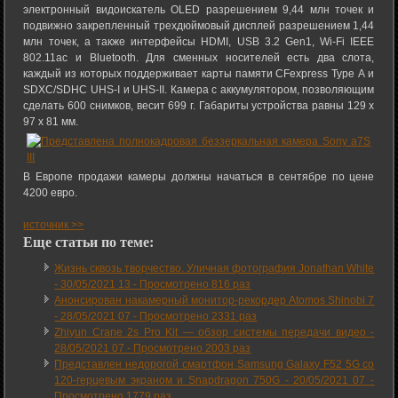
электронный видоискатель OLED разрешением 9,44 млн точек и
подвижно закрепленный трехдюймовый дисплей разрешением 1,44
млн точек, а также интерфейсы HDMI, USB 3.2 Gen1, Wi-Fi IEEE
802.11ac и Bluetooth. Для сменных носителей есть два слота,
каждый из которых поддерживает карты памяти CFexpress Type A и
SDXC/SDHC UHS-I и UHS-II. Камера с аккумулятором, позволяющим
сделать 600 снимков, весит 699 г. Габариты устройства равны 129 x
97 x 81 мм.
В Европе продажи камеры должны начаться в сентябре по цене
4200 евро.
источник >>
Еще статьи по теме:
Жизнь сквозь творчество. Уличная фотография Jonathan White
-
30/05/2021 13
-
Просмотрено 816 раз
Анонсирован накамерный монитор-рекордер Atomos Shinobi 7
-
28/05/2021 07
-
Просмотрено 2331 раз
Zhiyun Crane 2s Pro Kit — обзор системы передачи видео -
28/05/2021 07
-
Просмотрено 2003 раз
Представлен недорогой смартфон Samsung Galaxy F52 5G со
120-герцевым экраном и Snapdragon 750G -
20/05/2021 07
-
Просмотрено 1779 раз