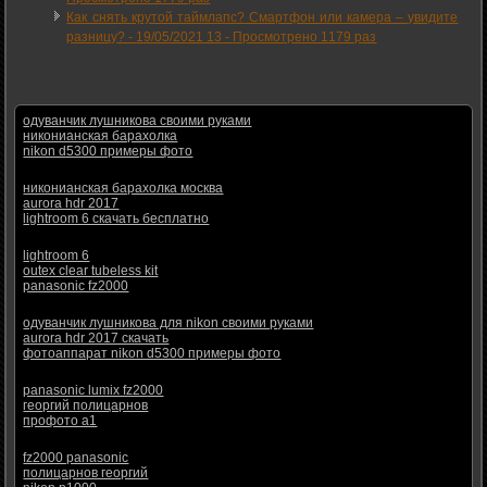
Как снять крутой таймлапс? Смартфон или камера – увидите
разницу? -
19/05/2021 13
-
Просмотрено 1179 раз
одуванчик лушникова своими руками
никонианская барахолка
nikon d5300 примеры фото
никонианская барахолка москва
aurora hdr 2017
lightroom 6 скачать бесплатно
lightroom 6
outex clear tubeless kit
panasonic fz2000
одуванчик лушникова для nikon своими руками
aurora hdr 2017 скачать
фотоаппарат nikon d5300 примеры фото
panasonic lumix fz2000
георгий полицарнов
профото а1
fz2000 panasonic
полицарнов георгий