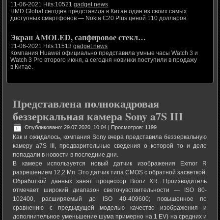
11-06-2021 Hits:10521
gadget news
HMD Global сегодня представила в Китае один из своих самых
доступных смартфонов — Nokia C20 Plus ценой 110 долларов.
Экран AMOLED, сапфировое стекл…
11-06-2021 Hits:11513
gadget news
Компания Huawei официально представила умные часы Watch 3 и
Watch 3 Pro второго июня, а сегодня новинки поступили в продажу
в Китае.
Представлена полнокадровая
беззеркальная камера Sony a7S III
Опубликовано: 29.07.2020, 10:04
| Просмотров: 1199
Как и ожидалось, компания Sony вчера представила беззеркальную
камеру a7S III, предварительные сведения о которой то и дело
попадали в новости в последние дни.
В камере используется новый датчик изображения Exmor R
разрешением 12,2 Мп. Это датчик типа CMOS с обратной засветкой.
Обработкой данных занят процессор Bionz XR. Производитель
отмечает широкий диапазон светочувствительности — ISO 80-
102400, расширяемый до ISO 40-409600; повышенное по
сравнению с предыдущей моделью качество изображения и
дополнительное уменьшение шума примерно на 1 EV) на средних и