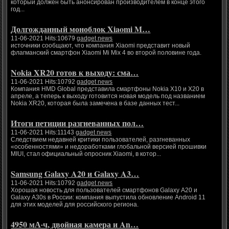
который должен быть анонсирован производителем в конце этого
год...
Долгожданный моноблок Xiaomi M…
11-06-2021 Hits:10679
gadget news
источники сообщают, что компания Xiaomi представит новый
флагманский смартфон Xiaomi Mi Mix 4 во второй половине года.
Nokia XR20 готов к выходу: сма…
11-06-2021 Hits:10792
gadget news
Компания HMD Global представила смартфоны Nokia X10 и X20 в
апреле, а теперь к выходу готовится новая модель под названием
Nokia XR20, которая была замечена в базе данных тест...
Итоги петиции разгневанных пол…
11-06-2021 Hits:11143
gadget news
Следствием недавней критики пользователей, разгневанных
«особенностями» и недоработками глобальной версией прошивки
MIUI, стал официальный опросник Xiaomi, в котор...
Samsung Galaxy A20 и Galaxy A3…
11-06-2021 Hits:10792
gadget news
Хорошая новость для пользователей смартфонов Galaxy A20 и
Galaxy A30s в России: компания выпустила обновление Android 11
для этих моделей для российского региона.
4950 мА·ч, двойная камера и An…