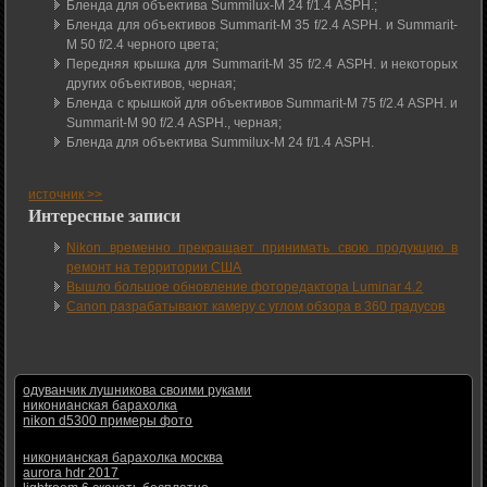
Бленда для объектива Summilux-M 24 f/1.4 ASPH.;
Бленда для объективов Summarit-M 35 f/2.4 ASPH. и Summarit-
M 50 f/2.4 черного цвета;
Передняя крышка для Summarit-M 35 f/2.4 ASPH. и некоторых
других объективов, черная;
Бленда с крышкой для объективов Summarit-M 75 f/2.4 ASPH. и
Summarit-M 90 f/2.4 ASPH., черная;
Бленда для объектива Summilux-M 24 f/1.4 ASPH.
источник >>
Интересные записи
Nikon временно прекращает принимать свою продукцию в
ремонт на территории США
Вышло большое обновление фоторедактора Luminar 4.2
Canon разрабатывают камеру с углом обзора в 360 градусов
одуванчик лушникова своими руками
никонианская барахолка
nikon d5300 примеры фото
никонианская барахолка москва
aurora hdr 2017