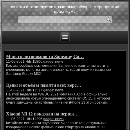
новинки фотоиндустрии, выставки, обзоры, мероприятия,
практикумы
Монстр автономности Samsung Ga…
11-06-2021 Hits:11806
gadget news
Как уже сообщалось, компания Samsung готовится выпустить
очередного монстра автономности, который получит название
Samsung Galaxy M32.
Цены и объёмы памяти всех верс…
11-06-2021 Hits:11517
gadget news
На этой неделе на WWDC 2021 компания Apple официально
анонсировала новую операционную систему iOS 15, с которой
будут запущены смартфоны линейки iPhone 13 этой осенью. ...
Xiaomi Mi 12 показали на первы…
11-06-2021 Hits:11296
gadget news
Китайские источники опубликовали первые концептуальные
изображения нового флагманского смартфона Xiaomi Mi 12,