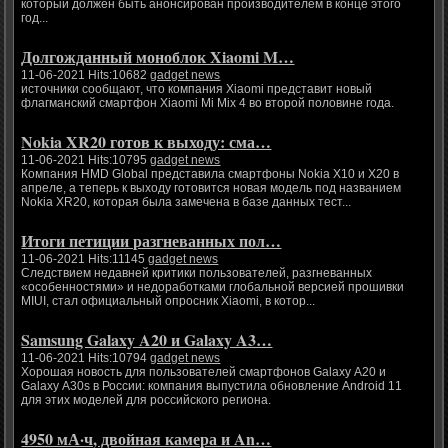
который должен быть анонсирован производителем в конце этого
год...
Долгожданный моноблок Xiaomi M…
11-06-2021 Hits:10682
gadget news
источники сообщают, что компания Xiaomi представит новый
флагманский смартфон Xiaomi Mi Mix 4 во второй половине года.
Nokia XR20 готов к выходу: сма…
11-06-2021 Hits:10795
gadget news
Компания HMD Global представила смартфоны Nokia X10 и X20 в
апреле, а теперь к выходу готовится новая модель под названием
Nokia XR20, которая была замечена в базе данных тест...
Итоги петиции разгневанных пол…
11-06-2021 Hits:11145
gadget news
Следствием недавней критики пользователей, разгневанных
«особенностями» и недоработками глобальной версией прошивки
MIUI, стал официальный опросник Xiaomi, в котор...
Samsung Galaxy A20 и Galaxy A3…
11-06-2021 Hits:10794
gadget news
Хорошая новость для пользователей смартфонов Galaxy A20 и
Galaxy A30s в России: компания выпустила обновление Android 11
для этих моделей для российского региона.
4950 мА·ч, двойная камера и An…