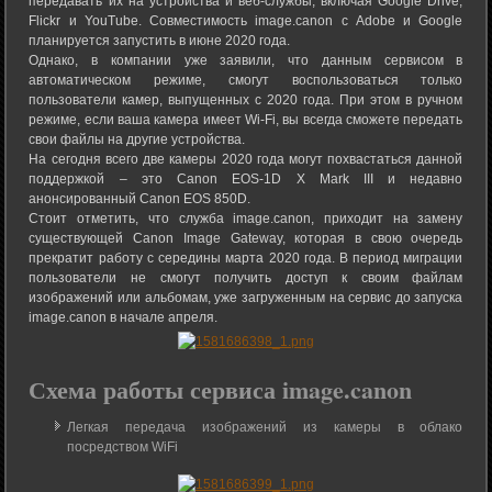
передавать их на устройства и веб-службы, включая Google Drive,
Flickr и YouTube. Совместимость image.canon с Adobe и Google
планируется запустить в июне 2020 года.
Однако, в компании уже заявили, что данным сервисом в
автоматическом режиме, смогут воспользоваться только
пользователи камер, выпущенных с 2020 года. При этом в ручном
режиме, если ваша камера имеет Wi-Fi, вы всегда сможете передать
свои файлы на другие устройства.
На сегодня всего две камеры 2020 года могут похвастаться данной
поддержкой – это Canon EOS-1D X Mark III и недавно
анонсированный Canon EOS 850D.
Стоит отметить, что служба image.canon, приходит на замену
существующей Canon Image Gateway, которая в свою очередь
прекратит работу с середины марта 2020 года. В период миграции
пользователи не смогут получить доступ к своим файлам
изображений или альбомам, уже загруженным на сервис до запуска
image.canon в начале апреля.
Схема работы сервиса image.canon
Легкая передача изображений из камеры в облако
посредством WiFi