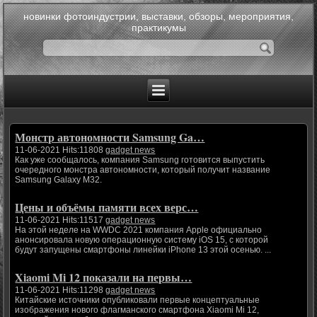
новинки фотоиндустрии, выставки, обзоры, мероприятия,
практикумы
Монстр автономности Samsung Ga…
11-06-2021 Hits:11808
gadget news
Как уже сообщалось, компания Samsung готовится выпустить
очередного монстра автономности, который получит название
Samsung Galaxy M32.
Цены и объёмы памяти всех верс…
11-06-2021 Hits:11517
gadget news
На этой неделе на WWDC 2021 компания Apple официально
анонсировала новую операционную систему iOS 15, с которой
будут запущены смартфоны линейки iPhone 13 этой осенью. ...
Xiaomi Mi 12 показали на первы…
11-06-2021 Hits:11298
gadget news
Китайские источники опубликовали первые концептуальные
изображения нового флагманского смартфона Xiaomi Mi 12,