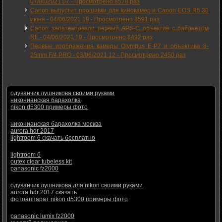
07/06/2021 07
-
Просмотрено 8578 раз
Canon выпустит прошивки для кинокамер и Canon EOS R5 30
июня -
04/06/2021 19
-
Просмотрено 8591 раз
Canon запатентовали первый APS-C объектив с байонетом
RF -
04/06/2021 19
-
Просмотрено 8492 раз
Первые изображения камеры Olympus E-P7 и объектива 8-
25mm F/4 PRO -
03/06/2021 12
-
Просмотрено 2450 раз
одуванчик лушникова своими руками
никонианская барахолка
nikon d5300 примеры фото
никонианская барахолка москва
aurora hdr 2017
lightroom 6 скачать бесплатно
lightroom 6
outex clear tubeless kit
panasonic fz2000
одуванчик лушникова для nikon своими руками
aurora hdr 2017 скачать
фотоаппарат nikon d5300 примеры фото
panasonic lumix fz2000