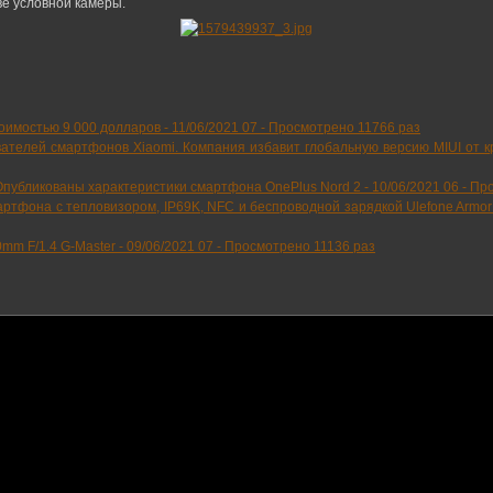
ве условной камеры.
тоимостью 9 000 долларов -
11/06/2021 07
-
Просмотрено 11766 раз
ателей смартфонов Xiaomi. Компания избавит глобальную версию MIUI от к
. Опубликованы характеристики смартфона OnePlus Nord 2 -
10/06/2021 06
-
Про
ртфона с тепловизором, IP69K, NFC и беспроводной зарядкой Ulefone Armor
mm F/1.4 G-Master -
09/06/2021 07
-
Просмотрено 11136 раз