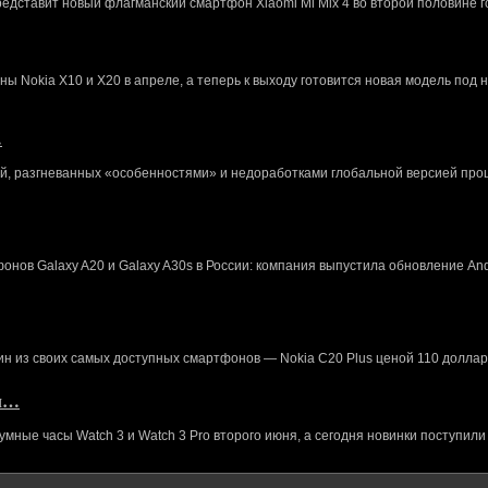
редставит новый флагманский смартфон Xiaomi Mi Mix 4 во второй половине г
 Nokia X10 и X20 в апреле, а теперь к выходу готовится новая модель под 
…
й, разгневанных «особенностями» и недоработками глобальной версией про
нов Galaxy A20 и Galaxy A30s в России: компания выпустила обновление And
ин из своих самых доступных смартфонов — Nokia C20 Plus ценой 110 доллар
кл…
ные часы Watch 3 и Watch 3 Pro второго июня, а сегодня новинки поступили 