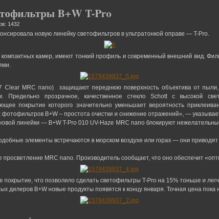
етофильтры B+W T-Pro
ов: 1432
онсировала новую линейку светофильтров в ультратонкой оправе — T-Pro.
компактных камер, имеют тонкий профиль и современный внешний вид. Филь
ями.
Clear MRC nano) защищают переднюю поверхность объектива от пыли, гр
м. Предельно прозрачное, качественное стекло Schott с высокой св
ющее покрытие которого значительно уменьшает вероятность приклеива
фотофильтров B+W – простота очистки и снижение отражений», — указывает 
новой линейки — B+W T-Pro 010 UV-Haze MRC nano блокируют нежелательны
одобные элементы встречаются в морском воздухе или горах — они приводя
е просветление MRC nano. Производитель сообщает, что оно обеспечит «оп
 покрытие, что позволило сделать светофильтры T-Pro на 15% тоньше и легч
ых дилеров B+W новые продукты появятся к концу января. Точная цена пока 