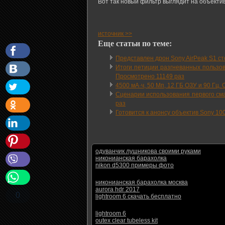
Вот так новый фильтр выглядит на объекти
источник >>
Еще статьи по теме:
Представлен дрон Sony AirPeak S1 с
Итоги петиции разгневанных пользов
Просмотрено 11149 раз
4500 мА·ч, 50 Мп, 12 ГБ ОЗУ и 90 Гц
Сценарии использования первого сма
раз
Готовится к анонсу объектив Sony 100
одуванчик лушникова своими руками
никонианская барахолка
nikon d5300 примеры фото
никонианская барахолка москва
aurora hdr 2017
0
lightroom 6 скачать бесплатно
lightroom 6
outex clear tubeless kit