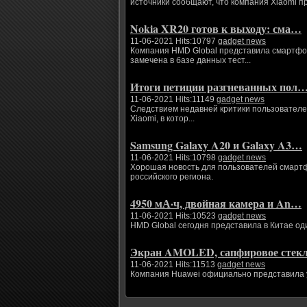
источники сообщают, что компания Xiaomi п
Nokia XR20 готов к выходу: сма…
11-06-2021 Hits:10797
gadget news
Компания HMD Global представила смартфоны
замечена в базе данных тест...
Итоги петиции разгневанных пол
11-06-2021 Hits:11149
gadget news
Следствием недавней критики пользователе
Xiaomi, в котор...
Samsung Galaxy A20 и Galaxy A3…
11-06-2021 Hits:10798
gadget news
Хорошая новость для пользователей смартфо
российского региона.
4950 мА·ч, двойная камера и An…
11-06-2021 Hits:10523
gadget news
HMD Global сегодня представила в Китае од
Экран AMOLED, сапфировое сте
11-06-2021 Hits:11513
gadget news
Компания Huawei официально представила ум