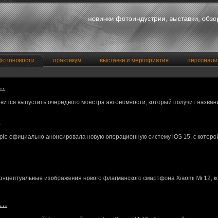
новинки фотоиндустрии, выставки, обз
фотоновости
практикум
выставки и мероприятия
персонали
a…
вится выпустить очередного монстра автономности, который получит назван
…
le официально анонсировала новую операционную систему iOS 15, с котор
концептуальные изображения нового флагманского смартфона Xiaomi Mi 12, 
M…