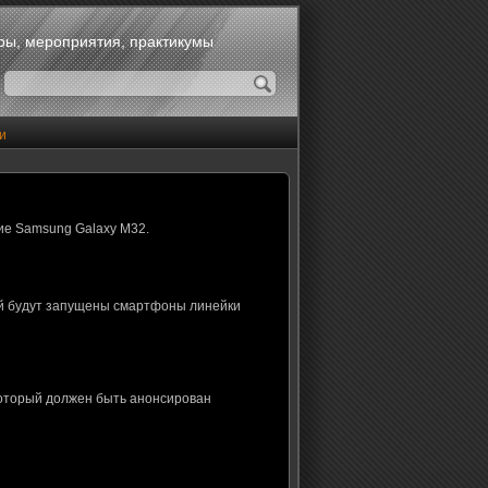
оры, мероприятия, практикумы
и
ие Samsung Galaxy M32.
ой будут запущены смартфоны линейки
который должен быть анонсирован