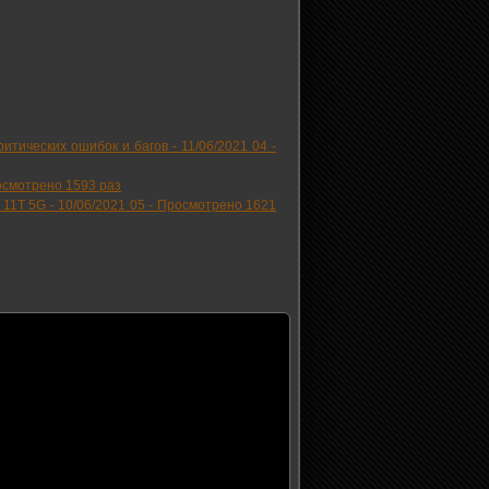
ритических ошибок и багов -
11/06/2021 04
-
смотрено 1593 раз
 11T 5G -
10/06/2021 05
-
Просмотрено 1621