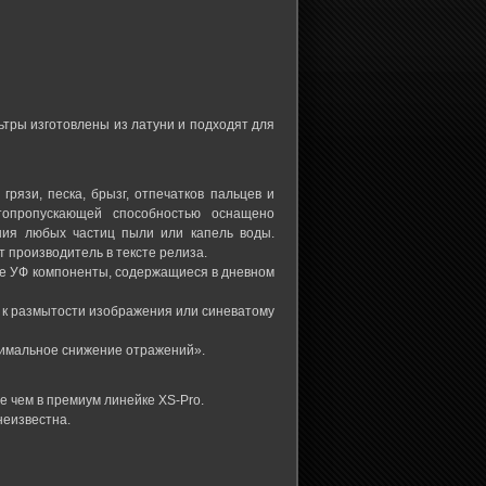
тры изготовлены из латуни и подходят для
язи, песка, брызг, отпечатков пальцев и
етопропускающей способностью оснащено
ния любых частиц пыли или капель воды.
производитель в тексте релиза.
е УФ компоненты, содержащиеся в дневном
т к размытости изображения или синеватому
тимальное снижение отражений».
е чем в премиум линейке XS-Pro.
неизвестна.