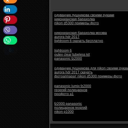
одуванчик лушникова своими руками
никонианская барахолка
nikon d5300 примеры фото
никонианская барахолка москва
aurora hdr 2017
lightroom 6 скачать бесплатно
0
lightroom 6
outex clear tubeless kit
panasonic fz2000
одуванчик лушникова для nikon своими рука
aurora hdr 2017 скачать
фотоаппарат nikon d5300 примеры фото
panasonic lumix fz2000
георгий полицарнов
профото а1
fz2000 panasonic
полицарнов георгий
nikon p1000