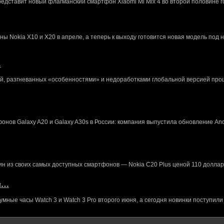
редставит новый флагманский смартфон Xiaomi Mi Mix 4 во второй половине г
 Nokia X10 и X20 в апреле, а теперь к выходу готовится новая модель под 
…
й, разгневанных «особенностями» и недоработками глобальной версией про
нов Galaxy A20 и Galaxy A30s в России: компания выпустила обновление And
ин из своих самых доступных смартфонов — Nokia C20 Plus ценой 110 доллар
кл…
ные часы Watch 3 и Watch 3 Pro второго июня, а сегодня новинки поступили 