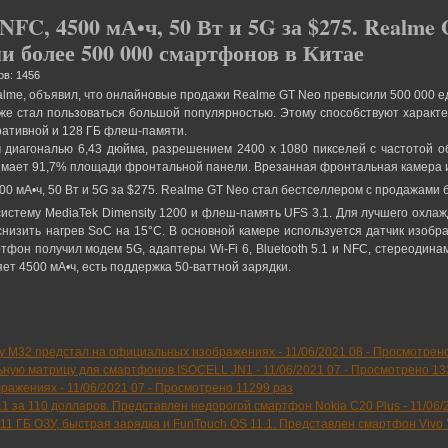
FC, 4500 мА•ч, 50 Вт и 5G за $275. Realme 
и более 500 000 смартфонов в Китае
ов: 1456
alme, объявил, что онлайновые продажи Realme GT Neo превысили 500 000 е
е стал пользоваться большой популярностью. Этому способствуют характе
еративной и 128 ГБ флеш-памяти.
иагональю 6,43 дюйма, разрешением 2400 х 1080 пикселей с частотой о
анимает 91,7% площади фронтальной панели. Врезанная фронтальная камера
истему MediaTek Dimensity 1200 и флеш-память UFS 3.1. Для лучшего охла
 снизить нагрев SoC на 15°С. В основной камере используется датчик изоб
фон получил модем 5G, адаптеры Wi-Fi 6, Bluetooth 5.1 и NFC, стереодин
ет 4500 мА•ч, есть поддержка 50-ваттной зарядки.
y M32 предстал на официальных изображениях -
11/06/2021 08
-
Просмотрено
ьную матрицу для смартфонов ISOCELL JN1 -
11/06/2021 07
-
Просмотрено 13
бражениях -
11/06/2021 07
-
Просмотрено 11299 раз
 11 за 110 долларов. Представлен недорогой смартфон Nokia C20 Plus -
11/06/
11 ГБ ОЗУ, быстрая зарядка и FunTouch OS 11.1. Представлен смартфон Vivo 