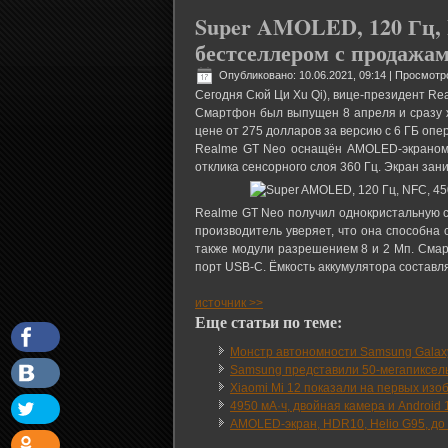
Super AMOLED, 120 Гц, N
бестселлером с продажам
Опубликовано: 10.06.2021, 09:14
| Просмотр
Сегодня Сюй Ци Xu Qi), вице-президент Re
Смартфон был выпущен 8 апреля и сразу ж
цене от 275 долларов за версию с 6 ГБ оп
Realme GT Neo оснащён AMOLED-экраном д
отклика сенсорного слоя 360 Гц. Экран з
Realme GT Neo получил однокристальную с
производитель уверяет, что она способна
также модули разрешением 8 и 2 Мп. Смарт
порт USB-C. Ёмкость аккумулятора составля
источник >>
Еще статьи по теме:
Монстр автономности Samsung Galax
Samsung представили 50-мегапиксел
Xiaomi Mi 12 показали на первых изо
4950 мА·ч, двойная камера и Android
AMOLED-экран, HDR10, Helio G95, до 