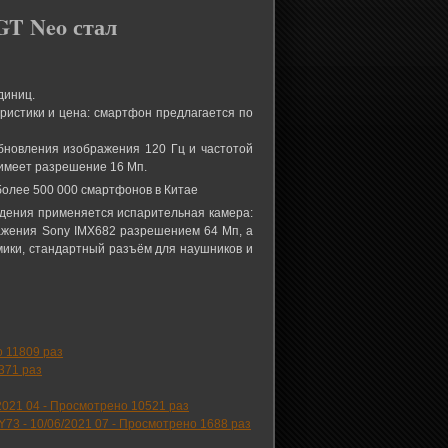
GT Neo стал
диниц.
ристики и цена: смартфон предлагается по
бновления изображения 120 Гц и частотой
 имеет разрешение 16 Мп.
ждения применяется испарительная камера:
ражения Sony IMX682 разрешением 64 Мп, а
амики, стандартный разъём для наушников и
 11809 раз
371 раз
2021 04
-
Просмотрено 10521 раз
Y73 -
10/06/2021 07
-
Просмотрено 1688 раз