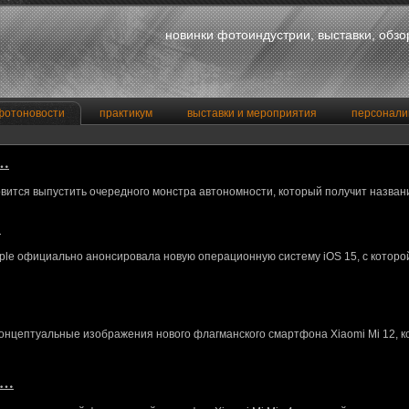
новинки фотоиндустрии, выставки, обз
фотоновости
практикум
выставки и мероприятия
персонали
a…
вится выпустить очередного монстра автономности, который получит назван
…
le официально анонсировала новую операционную систему iOS 15, с котор
концептуальные изображения нового флагманского смартфона Xiaomi Mi 12, 
M…