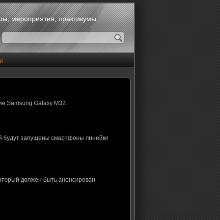
оры, мероприятия, практикумы
и
ие Samsung Galaxy M32.
ой будут запущены смартфоны линейки
который должен быть анонсирован