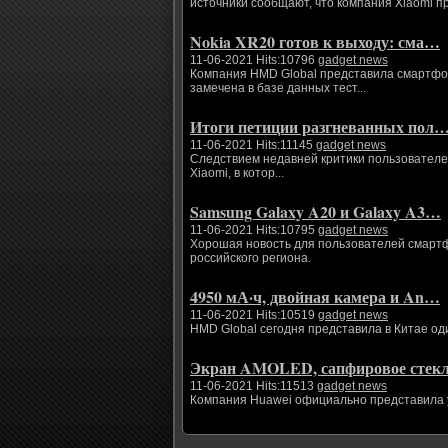
источники сообщают, что компания Xiaomi п
Nokia XR20 готов к выходу: сма…
11-06-2021 Hits:10796
gadget news
Компания HMD Global представила смартфоны
замечена в базе данных тест...
Итоги петиции разгневанных пол
11-06-2021 Hits:11145
gadget news
Следствием недавней критики пользователе
Xiaomi, в котор...
Samsung Galaxy A20 и Galaxy A3…
11-06-2021 Hits:10795
gadget news
Хорошая новость для пользователей смартфо
российского региона.
4950 мА·ч, двойная камера и An…
11-06-2021 Hits:10519
gadget news
HMD Global сегодня представила в Китае од
Экран AMOLED, сапфировое сте
11-06-2021 Hits:11513
gadget news
Компания Huawei официально представила ум