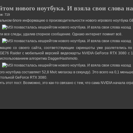
том нового ноутбука. И взяла свои слова на
в: 719
льном блоге информацию о производительности нового игрового ноутбука GE
и все следы, удалив спорное сообщение. Однако интернет помнит всё.
мацию со своего сайта, соответствующие скриншоты уже разлетелись по
 GE76 Raider с мобильной версией видеокарты NVIDIA GeForce RTX 3080 с 
 использованием алгоритма DaggerHashimoto.
го ноутбука составляет 52,8 Мх/с мегахэш в секунду). Это всего на 0,1 меньш
стольной GeForce RTX 3080.
ь этот пост. Возможно, это как-то связано с тем, что сама NVIDIA начала ог