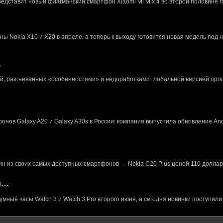
редставит новый флагманский смартфон Xiaomi Mi Mix 4 во второй половине г
 Nokia X10 и X20 в апреле, а теперь к выходу готовится новая модель под 
…
й, разгневанных «особенностями» и недоработками глобальной версией про
нов Galaxy A20 и Galaxy A30s в России: компания выпустила обновление And
ин из своих самых доступных смартфонов — Nokia C20 Plus ценой 110 доллар
кл…
ные часы Watch 3 и Watch 3 Pro второго июня, а сегодня новинки поступили 