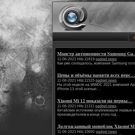
Монстр автономности Samsung G
11-06-2021 Hits:11819
gadget news
Как уже сообщалось, компания Samsung гото
Цены и объёмы памяти всех верс
11-06-2021 Hits:11525
gadget news
На этой неделе на WWDC 2021 компания App
iPhone 13 этой осенью. ...
Xiaomi Mi 12 показали на первы…
11-06-2021 Hits:11311
gadget news
Китайские источники опубликовали первые 
производителем в конце этого год...
Долгожданный моноблок Xiaomi 
11-06-2021 Hits:10692
gadget news