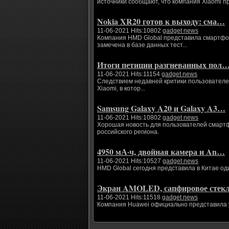
источники сообщают, что компания Xiaomi п
Nokia XR20 готов к выходу: сма…
11-06-2021 Hits:10802
gadget news
Компания HMD Global представила смартфоны
замечена в базе данных тест...
Итоги петиции разгневанных пол
11-06-2021 Hits:11154
gadget news
Следствием недавней критики пользователе
Xiaomi, в котор...
Samsung Galaxy A20 и Galaxy A3…
11-06-2021 Hits:10802
gadget news
Хорошая новость для пользователей смартфо
российского региона.
4950 мА·ч, двойная камера и An…
11-06-2021 Hits:10527
gadget news
HMD Global сегодня представила в Китае од
Экран AMOLED, сапфировое сте
11-06-2021 Hits:11518
gadget news
Компания Huawei официально представила ум