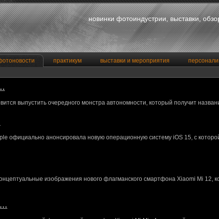
новинки фотоиндустрии, выставки, обз
фотоновости
практикум
выставки и мероприятия
персонали
a…
вится выпустить очередного монстра автономности, который получит назван
…
le официально анонсировала новую операционную систему iOS 15, с котор
концептуальные изображения нового флагманского смартфона Xiaomi Mi 12, 
M…