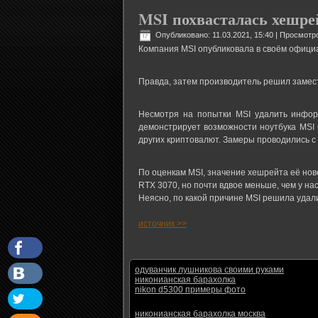
MSI похвасталась хешрей
Опубликовано: 11.03.2021, 15:40
| Просмотро
Компания MSI опубликовала в своём официа
Правда, затем производитель решил замест
Несмотря на попытки MSI удалить инфор
демонстрирует возможности ноутбука MSI
других криптовалют. Замеры проводились с
По оценкам MSI, значение хешрейта её ново
RTX 3070, но почти вдвое меньше, чем у на
Неясно, по какой причине MSI решила удалит
источник >>
одуванчик лушникова своими руками
никонианская барахолка
nikon d5300 примеры фото
никонианская барахолка москва