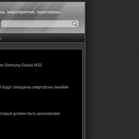
оры, мероприятия, практикумы
и
ие Samsung Galaxy M32.
ой будут запущены смартфоны линейки
который должен быть анонсирован