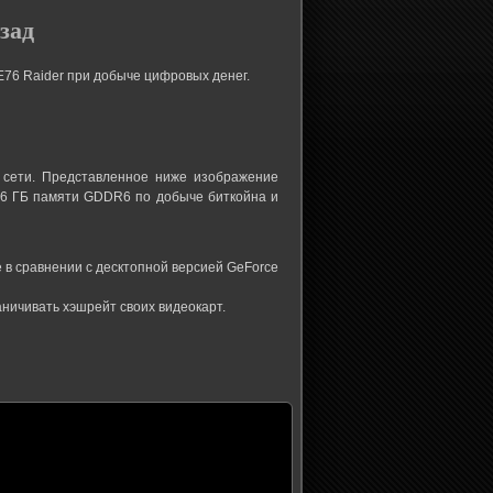
зад
76 Raider при добыче цифровых денег.
 сети. Представленное ниже изображение
16 ГБ памяти GDDR6 по добыче биткойна и
е в сравнении с десктопной версией GeForce
раничивать хэшрейт своих видеокарт.