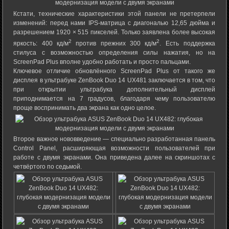
Кстати, технические характеристики этой панели не претерпели
изменений: перед нами IPS-матрица с диагональю 12,65 дюйма и
разрешением 1920 × 515 пикселей. Только заявлена более высокая
2
2
яркость: 400 кд/м
против прежних 300 кд/м
. Есть поддержка
стилуса с возможностью определения силы нажатия, но на
ScreenPad Plus вполне удобно работать и просто пальцами.
Ключевое отличие обновлённого ScreenPad Plus от такого же
дисплея в ультрабуке ZenBook Duo 14 UX481 заключается в том, что
при открытии ультрабука дополнительный дисплей
приподнимается на 7 градусов, благодаря чему пользователю
проще воспринимать два экрана как одно целое.
Второе важное нововведение — специально разработанная панель
Control Panel, расширяющая возможности пользователей при
работе с двумя экранами. Она приведена далее на скриншотах с
четвёртого по седьмой.