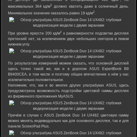
2
максимальных 364 кд/м
должно хватить даже в солнечный день.
2
Минимальное значение оказалось равно 19 кд/м
.
2
При уровне яркости 200 кд/м
к равномерности подсветки дисплея
претензий нет, за исключением двух небольших секторов в левом
нижнем углу.
По результатам измерений можем сказать, что основной дисплей
здесь точно такой же, как и в дорогом ASUS ExpertBook B9
B9400CEA, в том числе и поэтому общее впечатление о нём у нас
исключительно положительное.
Напомним, что, как и во многих других ультрабуках ASUS, здесь
предусмотрена возможность подстройки цветовой гаммы дисплея
из фирменного приложения MyASUS.
Причём в случае с ASUS ZenBook Duo 14 UX482 цветовую гамму
можно менять индивидуально как для основного дисплея, так и для
панели ScreenPad Plus.