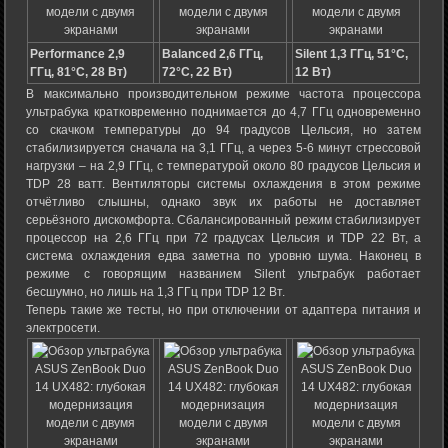
Performance 2,9
Balanced 2,6 ГГц,
Silent 1,3 ГГц, 51°C,
ГГц, 81°C, 28 Вт)
72°C, 22 Вт)
12 Вт)
В максимально производительном режиме частота процессора
ультрабука кратковременно поднимается до 4,7 ГГц одновременно
со скачком температуры до 94 градусов Цельсия, но затем
стабилизируется сначала на 3,1 ГГц, а через 5-6 минут стрессовой
нагрузки – на 2,9 ГГц, с температурой около 80 градусов Цельсия и
TDP 28 ватт. Вентиляторы системы охлаждения в этом режиме
отчётливо слышны, однако звук их работы не доставляет
серьёзного дискомфорта. Сбалансированный режим стабилизирует
процессор на 2,6 ГГц при 72 градусах Цельсия и TDP 22 Вт, а
система охлаждения едва заметна по уровню шума. Наконец в
режиме с говорящим названием Silent ультрабук работает
бесшумно, но лишь на 1,3 ГГц при TDP 12 Вт.
Теперь такие же тесты, но при отключении от адаптера питания и
электросети.