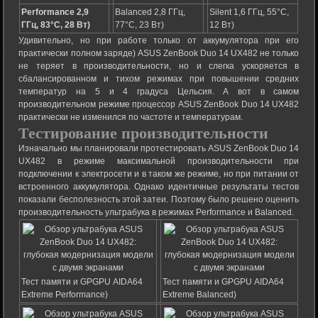
Performance 2,9
Balanced 2,8 ГГц,
Silent 1,6 ГГц, 55°C,
ГГц, 83°C, 28 Вт)
77°C, 23 Вт)
12 Вт)
Удивительно, но при работе только от аккумулятора при его
практически полном заряде) ASUS ZenBook Duo 14 UX482 не только
не теряет в производительности, но и слегка ускоряется в
сбалансированном и тихом режимах при повышении средних
температур на 5 и 4 градуса Цельсия. А вот в самом
производительном режиме процессор ASUS ZenBook Duo 14 UX482
практически не изменился по частоте и температурам.
Тестирование производительности
Изначально мы планировали протестировать ASUS ZenBook Duo 14
UX482 в режиме максимальной производительности при
подключении к электросети и в таком же режиме, но при питании от
встроенного аккумулятора. Однако идентичные результаты тестов
показали бесполезность этой затеи. Поэтому было решено оценить
производительность ультрабука в режимах Performance и Balanced.
Тест памяти и GPGPU AIDA64
Тест памяти и GPGPU AIDA64
Extreme Performance)
Extreme Balanced)