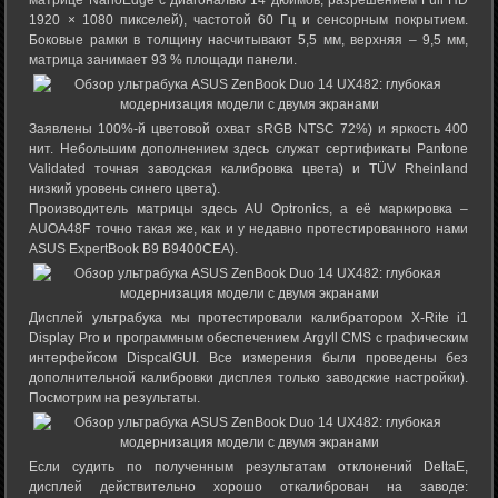
матрице NanoEdge с диагональю 14 дюймов, разрешением Full HD
1920 × 1080 пикселей), частотой 60 Гц и сенсорным покрытием.
Боковые рамки в толщину насчитывают 5,5 мм, верхняя – 9,5 мм,
матрица занимает 93 % площади панели.
Заявлены 100%-й цветовой охват sRGB NTSC 72%) и яркость 400
нит. Небольшим дополнением здесь служат сертификаты Pantone
Validated точная заводская калибровка цвета) и TÜV Rheinland
низкий уровень синего цвета).
Производитель матрицы здесь AU Optronics, а её маркировка –
AUOA48F точно такая же, как и у недавно протестированного нами
ASUS ExpertBook B9 B9400CEA).
Дисплей ультрабука мы протестировали калибратором X-Rite i1
Display Pro и программным обеспечением Argyll CMS с графическим
интерфейсом DispcalGUI. Все измерения были проведены без
дополнительной калибровки дисплея только заводские настройки).
Посмотрим на результаты.
Если судить по полученным результатам отклонений DeltaE,
дисплей действительно хорошо откалиброван на заводе: