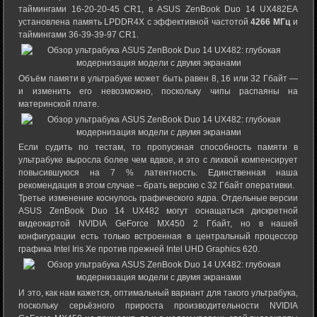
таймингами 16-20-20-45 CR1, в ASUS ZenBook Duo 14 UX482EA
установлена память LPDDR4X с эффективной частотой
4266 МГц
и
таймингами 36-39-39-97 CR1.
Объём памяти в ультрабуке может быть равен 8, 16 или 32 Гбайт —
и изменить его невозможно, поскольку чипы распаяны на
материнской плате.
Если судить по тестам, то пропускная способность памяти в
ультрабуке выросла более чем вдвое, и это с лихвой компенсирует
повысившуюся на 7 % латентность. Единственная наша
рекомендация в этом случае – брать версию с 32 Гбайт оперативки.
Третье изменение коснулось графического ядра. Отдельные версии
ASUS ZenBook Duo 14 UX482 могут оснащаться дискретной
видеокартой NVIDIA GeForce MX450 2 Гбайт, но в нашей
конфигурации есть только встроенная в центральный процессор
графика Intel Iris Xe против прежней Intel UHD Graphics 620.
И это, как нам кажется, оптимальный вариант для такого ультрабука,
поскольку серьёзного прироста производительности NVIDIA