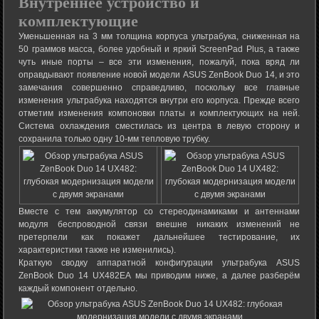
Внутреннее устройство и
комплектующие
Уменьшенная на 3 мм толщина корпуса ультрабука, сниженная на
50 граммов масса, более удобный и яркий ScreenPad Plus, а также
чуть иные порты – все эти изменения, пожалуй, пока вряд ли
оправдывают появление новой модели ASUS ZenBook Duo 14, и это
замечания совершенно справедливо, поскольку все главные
изменения ультрабука находятся внутри его корпуса. Прежде всего
отметим изменения компоновки платы и комплектующих на ней.
Система охлаждения сместилась из центра в левую сторону и
сохранила только одну 10-мм тепловую трубку.
Вместе с тем аккумулятор со стереодинамиками и антеннами
модуля беспроводной связи внешне никаких изменений не
претерпели как покажет дальнейшее тестирование, их
характеристики также не изменились).
Краткую сводку аппаратной конфигурации ультрабука ASUS
ZenBook Duo 14 UX482EA мы приводим ниже, а далее разберём
каждый компонент отдельно.