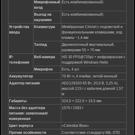
Микрофонный
Есть комбинированный)
вход
Выход на
Есть комбинированный)
наушники
Устройства
Клавиатура
Мембранная Chiclet с подсветкой и
ввода
функциональными клавишами, ход
клавиш ~1,4 мм
Тачпад
Двухкнопочный вертикальный,
размерами 55 × 70 мм
IP-
Веб-камера
HD 30 FPS@720p) + инфракрасная с
телефония
поддержкой Windows Hello
Микрофон
Есть, 4 шт.
Аккумулятор
70 Вт·ч, 4 ячейки, литий-ионный
Адаптер питания
AD2129320 65 Вт, 20,0 В, 3,25 А),
массой 215 г c кабелем длиной 1,57
м
Габариты
324,0 × 222,0 × 19,5 мм
Масса без адаптера
1570 / 1583 г
питания: заявленная/
измеренная
Цвет корпуса
«Celestial Blue»
Прочие особенности
Соответствие стандарту MIL-STD