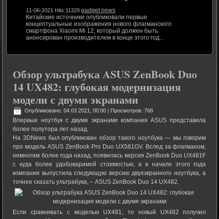
gadget news
11-06-2021 Hits:11329
Китайские источники опубликовали первые
концептуальные изображения нового флагманского
смартфона Xiaomi Mi 12, который должен быть
анонсирован производителем в конце этого год...
Обзор ультрабука ASUS ZenBook Duo
14 UX482: глубокая модернизация
модели с двумя экранами
Опубликовано: 04.03.2021, 00:00
| Просмотров: 768
Впервые ноутбук с двумя экранами компания ASUS представила
более полутора лет назад.
На 3DNews был опубликован обзор такого ноутбука — мы говорим
про модель ASUS ZenBook Pro Duo UX581GV. Вслед за флагманом,
немногим более года назад, появилась версия ZenBook Duo UX481F
с куда более удобоваримой стоимостью, а в начале этого года
компания выпустила следующую версию двухэкранного ноутбука, а
точнее сказать ультрабука, – ASUS ZenBook Duo 14 UX482.
Если сравнивать с моделью UX481, то новый UX482 получил