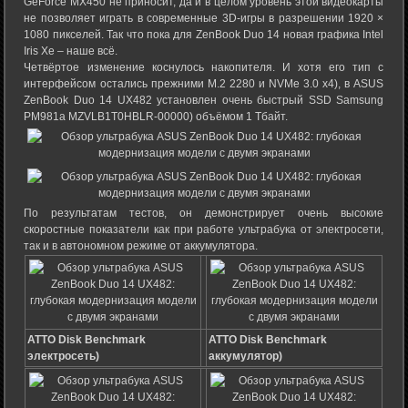
GeForce MX450 не приносит, да и в целом уровень этой видеокарты
не позволяет играть в современные 3D-игры в разрешении 1920 ×
1080 пикселей. Так что пока для ZenBook Duo 14 новая графика Intel
Iris Xe – наше всё.
Четвёртое изменение коснулось накопителя. И хотя его тип с
интерфейсом остались прежними M.2 2280 и NVMe 3.0 x4), в ASUS
ZenBook Duo 14 UX482 установлен очень быстрый SSD Samsung
PM981a MZVLB1T0HBLR-00000) объёмом 1 Тбайт.
По результатам тестов, он демонстрирует очень высокие
скоростные показатели как при работе ультрабука от электросети,
так и в автономном режиме от аккумулятора.
ATTO Disk Benchmark
ATTO Disk Benchmark
электросеть)
аккумулятор)