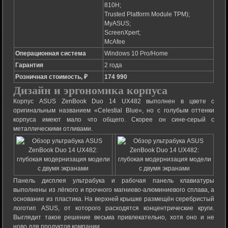
810H;
Trusted Platform Module TPM);
MyASUS;
ScreenXpert;
McAfee
Операционная система
Windows 10 Pro/Home
Гарантия
2 года
Розничная стоимость, ₽
174 990
Дизайн
и
эргономика
корпуса
Корпус ASUS ZenBook Duo 14 UX482 выполнен в цвете с
оригинальным названием «Celestial Blue», но с голубым оттенки
корпуса имеют мало что общего. Скорее он сине-серый с
металлическими отливами.
Панель дисплея ультрабука и рабочая панель клавиатуры
выполнены из лёгкого и прочного магниево-алюминиевого сплава, а
основание из пластика. На верхней крышке размещён серебристый
логотип ASUS, от которого расходятся концентрические круги.
Выглядит такое решение весьма привлекательно, хотя оно и не
ново для продуктов компании.