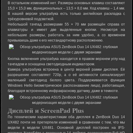
В остальном изменений нет. Размеры основных клавиш составляют
15,0 × 15,0 мм, функциональных – 13,5 × 8,0 мм. Ход клавиш – 1,4 мм.
В нашей версии ультрабука есть только английская раскладка с
трёхуровневой подсветкой.
Небольшой тачпад размерами 55 × 70 мм размещён справа от
клавиатуры и имеет две выделенные кнопки. Несмотря на
небольшие размеры, работать за ним удобно, а со временем
привыкаешь даже к его нестандартному расположению.
Кнопка включения ультрабука находится в правом верхнем углу над
тачпадом и оснащена светодиодным индикатором.
Камера ультрабука встроена в центр верхней рамки дисплея. Её
разрешение составляет 720p, а о её активности сигнализирует
маленький светодиод белого цвета. Поддерживается функция
Windows Hello биометрическое распознавание лица), работающая,
благодаря встроенному инфракрасному датчику, даже в темноте.
Дисплей и ScreenPad Plus
По техническим характеристикам оба дисплея в ZenBook Duo 14
UX482 почти не претерпели изменений в сравнении с тем, что мы
видели в модели UX481. Основной дисплей построен на IPS-