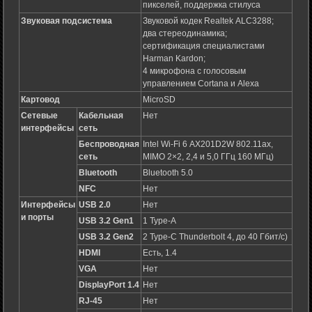
пикселей, поддержка стилуса
Звуковая подсистема
Звуковой кодек Realtek ALC3288;
два стереодинамика;
сертификация специалистами
Harman Kardon;
4 микрофона с голосовым
управлением Cortana и Alexa
Картовод
MicroSD
Сетевые
Кабельная
Нет
интерфейсы
сеть
Беспроводная
Intel Wi-Fi 6 AX201D2W 802.11ax,
сеть
MIMO 2×2, 2,4 и 5,0 ГГц 160 МГц)
Bluetooth
Bluetooth 5.0
NFC
Нет
Интерфейсы
USB 2.0
Нет
и порты
USB 3.2 Gen1
1 Type-A
USB 3.2 Gen2
2 Type-C Thunderbolt 4, до 40 Гбит/с)
HDMI
Есть, 1.4
VGA
Нет
DisplayPort 1.4
Нет
RJ-45
Нет