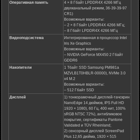
Оперативная память
4 × 8 Гбайт LPDDR4X 4266 МГц
двухканальный режим, 36-39-39-97
CR1)
Возможные варианты:
– 2 × 8 Гбайт LPDDR4X 4266 МГц;
– 8 Гбайт LPDDR4X 4266 МГц
Видеоподсистема
Интегрированная в процессор Intel
Iris Xe Graphics
Возможные варианты:
– NVIDIA GeForce MX450 2 Гбайт
GDDR6
Накопители
1 Тбайт SSD Samsung PM981a
MZVLB1T0HBLR-00000), NVMe 3.0
x4 M.2
Возможные варианты:
– 512 Гбайт SSD
Дисплей
1) тонкорамочный дисплей-тачскрин
NanoEdge 14 дюймов, IPS Full HD
1920 × 1080), 60 Гц, 400 нит, 100%
sRGB NTSC 72%), антибликовое
покрытие, сертификаты Pantone
Validated и TÜV Rheinland;
2) сенсорный дисплей ScreenPad
Plus 12,65 дюйма, 1920 × 515