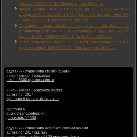
России -
11/06/2021 04
-
Просмотрено 10806 раз
AMOLED-экран, HDR10, Helio G95, до 11 ГБ ОЗУ, быстрая
зарядка и FunTouch OS 11.1. Представлен смартфон Vivo Y73
-
10/06/2021 07
-
Просмотрено 1690 раз
Сценарии использования первого смартфона с
тепловизором, IP69K, NFC и беспроводной зарядкой Ulefone
Armor 11T 5G -
10/06/2021 05
-
Просмотрено 1623 раз
Обзор смартфона Xiaomi Mi 11 Ultra: два экрана и самые
крутые камеры -
08/06/2021 21
-
Просмотрено 1836 раз
одуванчик лушникова своими руками
никонианская барахолка
nikon d5300 примеры фото
никонианская барахолка москва
aurora hdr 2017
lightroom 6 скачать бесплатно
lightroom 6
outex clear tubeless kit
panasonic fz2000
одуванчик лушникова для nikon своими руками
aurora hdr 2017 скачать
фотоаппарат nikon d5300 примеры фото