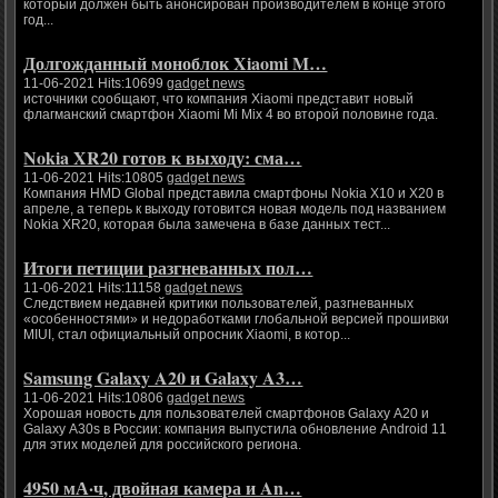
который должен быть анонсирован производителем в конце этого
год...
Долгожданный моноблок Xiaomi M…
11-06-2021 Hits:10699
gadget news
источники сообщают, что компания Xiaomi представит новый
флагманский смартфон Xiaomi Mi Mix 4 во второй половине года.
Nokia XR20 готов к выходу: сма…
11-06-2021 Hits:10805
gadget news
Компания HMD Global представила смартфоны Nokia X10 и X20 в
апреле, а теперь к выходу готовится новая модель под названием
Nokia XR20, которая была замечена в базе данных тест...
Итоги петиции разгневанных пол…
11-06-2021 Hits:11158
gadget news
Следствием недавней критики пользователей, разгневанных
«особенностями» и недоработками глобальной версией прошивки
MIUI, стал официальный опросник Xiaomi, в котор...
Samsung Galaxy A20 и Galaxy A3…
11-06-2021 Hits:10806
gadget news
Хорошая новость для пользователей смартфонов Galaxy A20 и
Galaxy A30s в России: компания выпустила обновление Android 11
для этих моделей для российского региона.
4950 мА·ч, двойная камера и An…