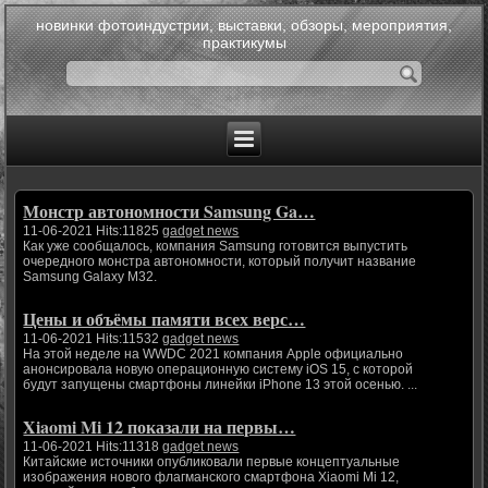
новинки фотоиндустрии, выставки, обзоры, мероприятия,
практикумы
Монстр автономности Samsung Ga…
11-06-2021 Hits:11825
gadget news
Как уже сообщалось, компания Samsung готовится выпустить
очередного монстра автономности, который получит название
Samsung Galaxy M32.
Цены и объёмы памяти всех верс…
11-06-2021 Hits:11532
gadget news
На этой неделе на WWDC 2021 компания Apple официально
анонсировала новую операционную систему iOS 15, с которой
будут запущены смартфоны линейки iPhone 13 этой осенью. ...
Xiaomi Mi 12 показали на первы…
11-06-2021 Hits:11318
gadget news
Китайские источники опубликовали первые концептуальные
изображения нового флагманского смартфона Xiaomi Mi 12,