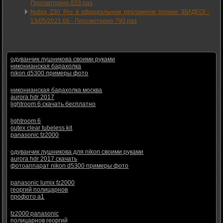
Просмотрено 833 раз
Nubia Z30 Pro в официальном рекламном ролике [ВИДЕО] -
13/05/2021 06
-
Просмотрено 790 раз
одуванчик лушникова своими руками
никонианская барахолка
nikon d5300 примеры фото
никонианская барахолка москва
aurora hdr 2017
lightroom 6 скачать бесплатно
lightroom 6
outex clear tubeless kit
panasonic fz2000
одуванчик лушникова для nikon своими руками
aurora hdr 2017 скачать
фотоаппарат nikon d5300 примеры фото
panasonic lumix fz2000
георгий полицарнов
профото а1
fz2000 panasonic
полицарнов георгий