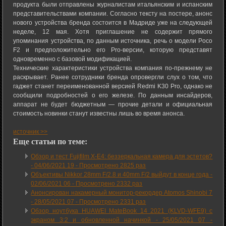
продукта были отправлены журналистам итальянским и испанским
представительствами компании. Согласно тексту на постере, анонс
нового устройства бренда состоится в Мадриде уже на следующей
неделе, 12 мая. Хотя приглашение не содержит прямого
упоминания устройства, по данным источника, речь о модели Poco
F2 и предположительно его Pro-версии, которую представят
одновременно с базовой модификацией.
Технические характеристики устройства компания по-прежнему не
раскрывает. Ранее сотрудники бренда опровергли слух о том, что
гаджет станет переименованной версией Redmi K30 Pro, однако не
сообщили подробностей о его железе. По данным инсайдеров,
аппарат не будет бюджетным — прочие детали и официальная
стоимость новинки станут известны лишь во время анонса.
источник >>
Еще статьи по теме:
Обзор и тест Fujifilm X-E4: беззеркальная камера для эстетов?
-
04/06/2021 19
-
Просмотрено 2825 раз
Объективы Nikkor 28mm F/2.8 и 40mm F/2 выйдут в конце года -
02/06/2021 06
-
Просмотрено 2332 раз
Анонсирован накамерный монитор-рекордер Atomos Shinobi 7
-
28/05/2021 07
-
Просмотрено 2331 раз
Обзор ноутбука HUAWEI MateBook 14 2021 (KLVD-WFE9) с
экраном 3:2 и обновленной начинкой -
25/05/2021 07
-