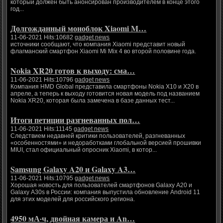
который должен быть анонсирован производителем в конце этого
год...
Долгожданный моноблок Xiaomi M…
11-06-2021 Hits:10682
gadget news
источники сообщают, что компания Xiaomi представит новый
флагманский смартфон Xiaomi Mi Mix 4 во второй половине года.
Nokia XR20 готов к выходу: сма…
11-06-2021 Hits:10796
gadget news
Компания HMD Global представила смартфоны Nokia X10 и X20 в
апреле, а теперь к выходу готовится новая модель под названием
Nokia XR20, которая была замечена в базе данных тест...
Итоги петиции разгневанных пол…
11-06-2021 Hits:11145
gadget news
Следствием недавней критики пользователей, разгневанных
«особенностями» и недоработками глобальной версией прошивки
MIUI, стал официальный опросник Xiaomi, в котор...
Samsung Galaxy A20 и Galaxy A3…
11-06-2021 Hits:10795
gadget news
Хорошая новость для пользователей смартфонов Galaxy A20 и
Galaxy A30s в России: компания выпустила обновление Android 11
для этих моделей для российского региона.
4950 мА·ч, двойная камера и An…