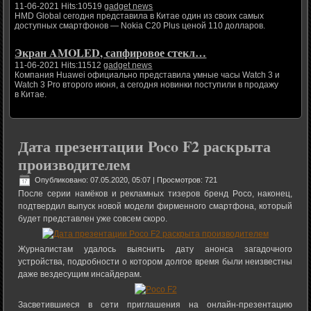
11-06-2021 Hits:10519
gadget news
HMD Global сегодня представила в Китае один из своих самых
доступных смартфонов — Nokia C20 Plus ценой 110 долларов.
Экран AMOLED, сапфировое стекл…
11-06-2021 Hits:11512
gadget news
Компания Huawei официально представила умные часы Watch 3 и
Watch 3 Pro второго июня, а сегодня новинки поступили в продажу
в Китае.
Дата презентации Poco F2 раскрыта
производителем
Опубликовано: 07.05.2020, 05:07
| Просмотров: 721
После серии намёков и рекламных тизеров бренд Poco, наконец,
подтвердил выпуск новой модели фирменного смартфона, который
будет представлен уже совсем скоро.
Журналистам удалось выяснить дату анонса загадочного
устройства, подробности о котором долгое время были неизвестны
даже вездесущим инсайдерам.
Засветившиеся в сети приглашения на онлайн-презентацию