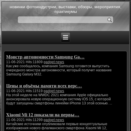
новинки фотоиндустрии, выставки, обзоры, мероприятия,
практикумы
Монстр автономности Samsung Ga…
11-06-2021 Hits:11809
gadget news
Как уже сообщалось, компания Samsung готовится выпустить
очередного монстра автономности, который получит название
Samsung Galaxy M32.
Цены и объёмы памяти всех верс…
11-06-2021 Hits:11519
gadget news
На этой неделе на WWDC 2021 компания Apple официально
анонсировала новую операционную систему iOS 15, с которой
будут запущены смартфоны линейки iPhone 13 этой осенью. ...
Xiaomi Mi 12 показали на первы…
11-06-2021 Hits:11299
gadget news
Китайские источники опубликовали первые концептуальные
изображения нового флагманского смартфона Xiaomi Mi 12,