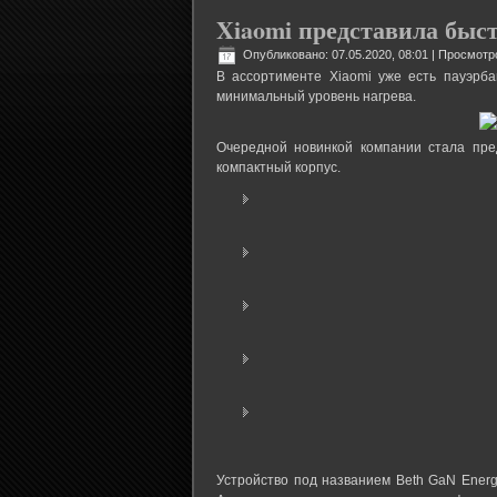
Xiaomi представила быс
Опубликовано: 07.05.2020, 08:01
| Просмотр
В ассортименте Xiaomi уже есть пауэрб
минимальный уровень нагрева.
Очередной новинкой компании стала пре
компактный корпус.
Устройство под названием Beth GaN Energy