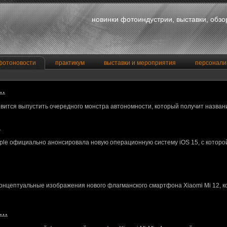
новинки фотоиндустрии, выставки, обз
фотоновости
практикум
выставки и мероприятия
персонали
a…
вится выпустить очередного монстра автономности, который получит назван
…
le официально анонсировала новую операционную систему iOS 15, с котор
концептуальные изображения нового флагманского смартфона Xiaomi Mi 12, 
M…