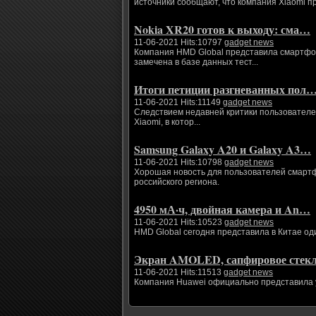
источники сообщают, что компания Xiaomi п
Nokia XR20 готов к выходу: сма…
11-06-2021 Hits:10797
gadget news
Компания HMD Global представила смартфоны
замечена в базе данных тест...
Итоги петиции разгневанных пол
11-06-2021 Hits:11149
gadget news
Следствием недавней критики пользователе
Xiaomi, в котор...
Samsung Galaxy A20 и Galaxy A3…
11-06-2021 Hits:10798
gadget news
Хорошая новость для пользователей смартфо
российского региона.
4950 мА·ч, двойная камера и An…
11-06-2021 Hits:10523
gadget news
HMD Global сегодня представила в Китае од
Экран AMOLED, сапфировое сте
11-06-2021 Hits:11513
gadget news
Компания Huawei официально представила ум