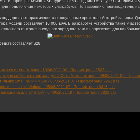
иях: с парой разъёмов USB Type-C либо с одним USB Type-C и одним US
е для подключения некоторых ультрабуков. По заверению производителя, на
 поддерживает практически все популярные протоколы быстрой зарядки: Quic
лятора модели составляет 10 000 мАч. В разработке устройства также участ
ктуального контроля выходного зарядного тока и напряжения для наибольш
редств составляет $28.
яжаться от смартфона -
10/06/2021 09
-
Просмотрено 1507 раз
артфон со 160-ваттной зарядкой. Фото блока питания -
09/06/2021 07
-
Просмо
льник SmallRig Pix M160 -
08/06/2021 07
-
Просмотрено 7952 раз
оявился в сети Walmart -
05/06/2021 07
-
Просмотрено 8416 раз
ьная камера для эстетов? -
04/06/2021 19
-
Просмотрено 2828 раз