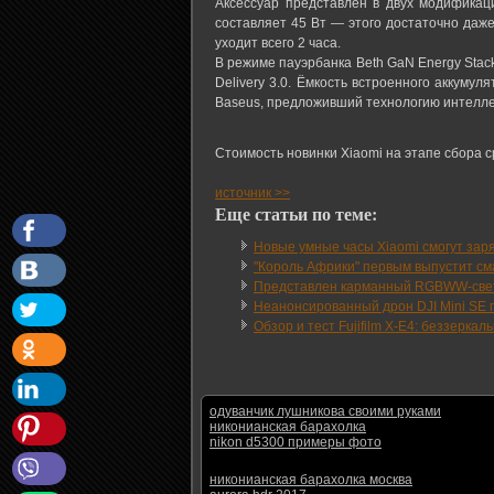
Аксессуар представлен в двух модификац
составляет 45 Вт — этого достаточно даж
уходит всего 2 часа.
В режиме пауэрбанка Beth GaN Energy Stack
Delivery 3.0. Ёмкость встроенного аккуму
Baseus, предложивший технологию интелле
Стоимость новинки Xiaomi на этапе сбора с
источник >>
Еще статьи по теме:
Новые умные часы Xiaomi смогут зар
"Король Африки" первым выпустит см
Представлен карманный RGBWW-свети
Неанонсированный дрон DJI Mini SE п
Обзор и тест Fujifilm X-E4: беззеркал
одуванчик лушникова своими руками
никонианская барахолка
nikon d5300 примеры фото
никонианская барахолка москва