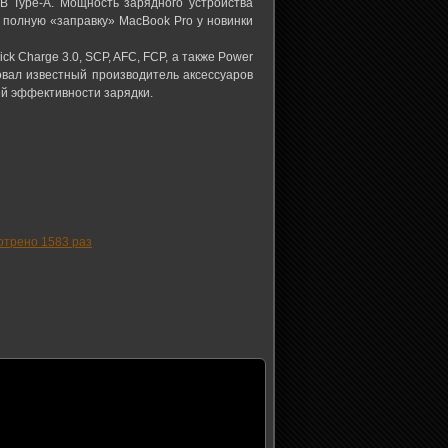
B Type-A. Мощность зарядного устройства
 полную «заправку» MacBook Pro у новинки
k Charge 3.0, SCP, AFC, FCP, а также Power
вовал известный производитель аксессуаров
ей эффективности зарядки.
трено 1583 раз