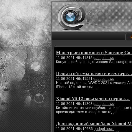
Монстр автономности Samsung G
11-06-2021 Hits:11815
gadget news
Как уже сообщалось, компания Samsung гото
Цены и объёмы памяти всех верс
11-06-2021 Hits:11521
gadget news
На этой неделе на WWDC 2021 компания App
iPhone 13 этой осенью. ...
Xiaomi Mi 12 показали на первы…
11-06-2021 Hits:11303
gadget news
Китайские источники опубликовали первые 
производителем в конце этого год...
Долгожданный моноблок Xiaomi 
11-06-2021 Hits:10686
gadget news