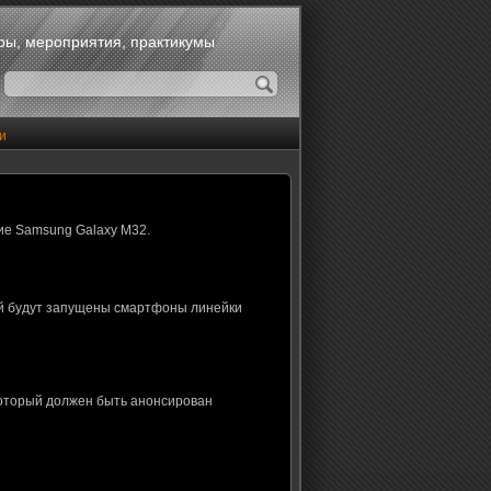
оры, мероприятия, практикумы
и
ие Samsung Galaxy M32.
ой будут запущены смартфоны линейки
который должен быть анонсирован