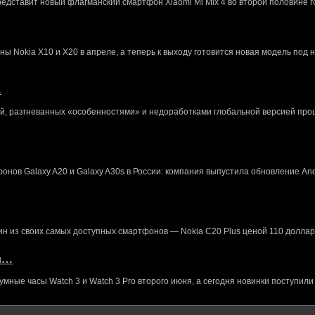
редставит новый флагманский смартфон Xiaomi Mi Mix 4 во второй половине г
 Nokia X10 и X20 в апреле, а теперь к выходу готовится новая модель под 
…
й, разгневанных «особенностями» и недоработками глобальной версией про
нов Galaxy A20 и Galaxy A30s в России: компания выпустила обновление And
ин из своих самых доступных смартфонов — Nokia C20 Plus ценой 110 доллар
кл…
ные часы Watch 3 и Watch 3 Pro второго июня, а сегодня новинки поступили 