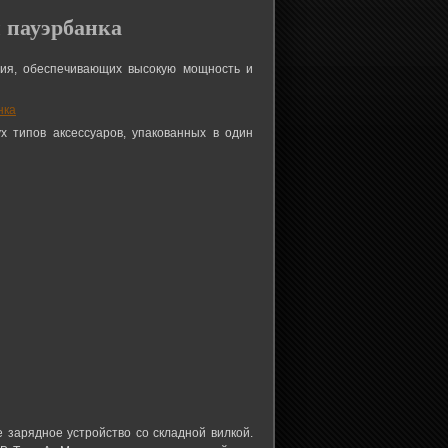
 пауэрбанка
лия, обеспечивающих высокую мощность и
 типов аксессуаров, упакованных в один
е зарядное устройство со складной вилкой.