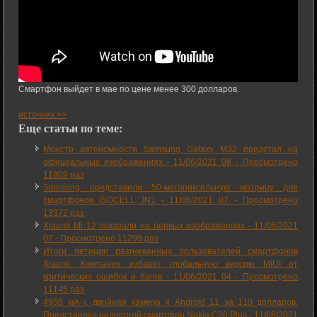
Смартфон выйдет в мае по цене менее 300 долларов.
источник >>
Еще статьи по теме:
Монстр автономности Samsung Galaxy M32 предстал на
официальных изображениях -
11/06/2021 08
-
Просмотрено
11809 раз
Samsung представили 50-мегапиксельную матрицу для
смартфонов ISOCELL JN1 -
11/06/2021 07
-
Просмотрено
13372 раз
Xiaomi Mi 12 показали на первых изображениях -
11/06/2021
07
-
Просмотрено 11299 раз
Итоги петиции разгневанных пользователей смартфонов
Xiaomi. Компания избавит глобальную версию MIUI от
критических ошибок и багов -
11/06/2021 04
-
Просмотрено
11145 раз
4950 мА·ч, двойная камера и Android 11 за 110 долларов.
Представлен недорогой смартфон Nokia C20 Plus -
11/06/2021