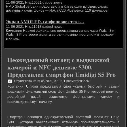
11-06-2021 Hits:10521
gadget news
HMD Global сегодня представила в Китае один из своих самых
доступных смартфонов — Nokia C20 Plus ценой 110 долларов.
Экран AMOLED, сапфировое стекл…
11-06-2021 Hits:11513
gadget news
Компания Huawei официально представила умные часы Watch 3 и
Watch 3 Pro второго июня, а сегодня новинки поступили в продажу
в Китае.
Неожиданный китаец с выдвижной
камерой и NFC дешевле $300.
Представлен смартфон Umidigi S5 Pro
Опубликовано: 07.05.2020, 09:19
| Просмотров: 826
Компания Umidigi представила свой «самый быстрый и самый
красивый» флагманский смартфон Umidigi S5 Pro, который получил
достойный дизайн, выдвижную фронтальную камеру и
производительную начинку.
Смартфон оснащен однокристальной системой MediaTek Helio
G90T, которая обеспечивает отличную производительность в