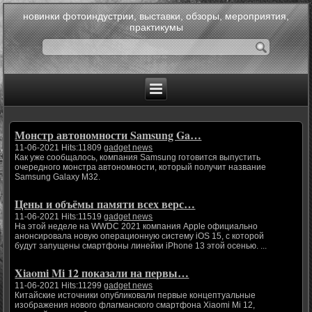
новинки фотоиндустрии, выставки, обзоры, мероприятия,
практикумы
Монстр автономности Samsung Ga…
11-06-2021 Hits:11809
gadget news
Как уже сообщалось, компания Samsung готовится выпустить
очередного монстра автономности, который получит название
Samsung Galaxy M32.
Цены и объёмы памяти всех верс…
11-06-2021 Hits:11519
gadget news
На этой неделе на WWDC 2021 компания Apple официально
анонсировала новую операционную систему iOS 15, с которой
будут запущены смартфоны линейки iPhone 13 этой осенью. ...
Xiaomi Mi 12 показали на первы…
11-06-2021 Hits:11299
gadget news
Китайские источники опубликовали первые концептуальные
изображения нового флагманского смартфона Xiaomi Mi 12,