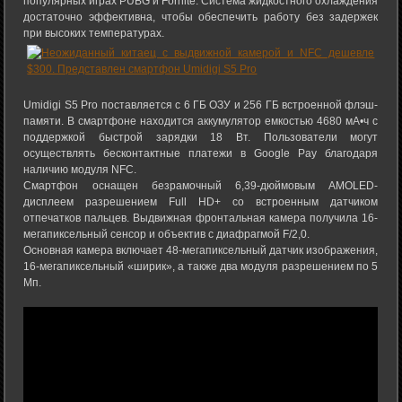
популярных играх PUBG и Fornite. Система жидкостного охлаждения
достаточно эффективна, чтобы обеспечить работу без задержек
при высоких температурах.
Umidigi S5 Pro поставляется с 6 ГБ ОЗУ и 256 ГБ встроенной флэш-
памяти. В смартфоне находится аккумулятор емкостью 4680 мА•ч с
поддержкой быстрой зарядки 18 Вт. Пользователи могут
осуществлять бесконтактные платежи в Google Pay благодаря
наличию модуля NFC.
Смартфон оснащен безрамочный 6,39-дюймовым AMOLED-
дисплеем разрешением Full HD+ со встроенным датчиком
отпечатков пальцев. Выдвижная фронтальная камера получила 16-
мегапиксельный сенсор и объектив с диафрагмой F/2,0.
Основная камера включает 48-мегапиксельный датчик изображения,
16-мегапиксельный «ширик», а также два модуля разрешением по 5
Мп.