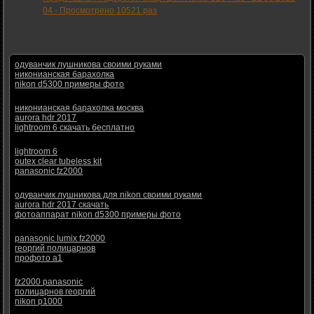
04
-
Просмотрено 10521 раз
одуванчик лушникова своими руками
никонианская барахолка
nikon d5300 примеры фото
никонианская барахолка москва
aurora hdr 2017
lightroom 6 скачать бесплатно
lightroom 6
outex clear tubeless kit
panasonic fz2000
одуванчик лушникова для nikon своими руками
aurora hdr 2017 скачать
фотоаппарат nikon d5300 примеры фото
panasonic lumix fz2000
георгий полицарнов
профото а1
fz2000 panasonic
полицарнов георгий
nikon p1000