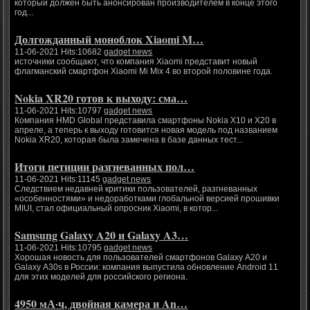
который должен быть анонсирован производителем в конце этого
год...
Долгожданный моноблок Xiaomi M…
11-06-2021 Hits:10682
gadget news
источники сообщают, что компания Xiaomi представит новый
флагманский смартфон Xiaomi Mi Mix 4 во второй половине года.
Nokia XR20 готов к выходу: сма…
11-06-2021 Hits:10797
gadget news
Компания HMD Global представила смартфоны Nokia X10 и X20 в
апреле, а теперь к выходу готовится новая модель под названием
Nokia XR20, которая была замечена в базе данных тест...
Итоги петиции разгневанных пол…
11-06-2021 Hits:11145
gadget news
Следствием недавней критики пользователей, разгневанных
«особенностями» и недоработками глобальной версией прошивки
MIUI, стал официальный опросник Xiaomi, в котор...
Samsung Galaxy A20 и Galaxy A3…
11-06-2021 Hits:10795
gadget news
Хорошая новость для пользователей смартфонов Galaxy A20 и
Galaxy A30s в России: компания выпустила обновление Android 11
для этих моделей для российского региона.
4950 мА·ч, двойная камера и An…