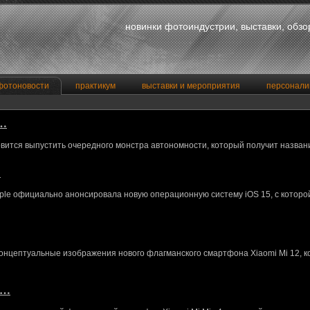
новинки фотоиндустрии, выставки, обз
фотоновости
практикум
выставки и мероприятия
персонали
a…
вится выпустить очередного монстра автономности, который получит назван
…
le официально анонсировала новую операционную систему iOS 15, с котор
концептуальные изображения нового флагманского смартфона Xiaomi Mi 12, 
M…