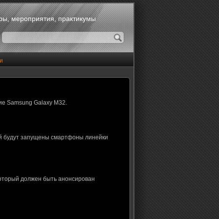
оры, мероприятия, практикумы
и
ие Samsung Galaxy M32.
ой будут запущены смартфоны линейки
который должен быть анонсирован