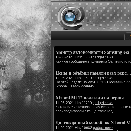
Монстр автономности Samsung G
11-06-2021 Hits:11808
gadget news
Как уже сообщалось, компания Samsung гото
Цены и объёмы памяти всех верс
11-06-2021 Hits:11519
gadget news
На этой неделе на WWDC 2021 компания App
iPhone 13 этой осенью. ...
Xiaomi Mi 12 показали на первы…
11-06-2021 Hits:11299
gadget news
Китайские источники опубликовали первые 
производителем в конце этого год...
Долгожданный моноблок Xiaomi 
11-06-2021 Hits:10682
gadget news