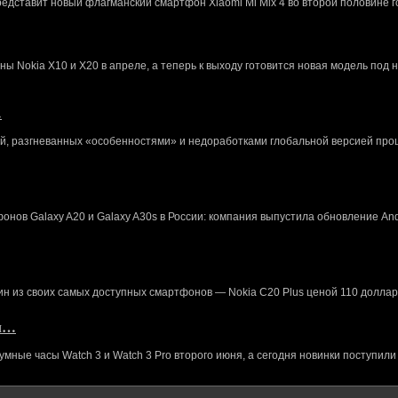
редставит новый флагманский смартфон Xiaomi Mi Mix 4 во второй половине г
 Nokia X10 и X20 в апреле, а теперь к выходу готовится новая модель под 
…
й, разгневанных «особенностями» и недоработками глобальной версией про
нов Galaxy A20 и Galaxy A30s в России: компания выпустила обновление And
ин из своих самых доступных смартфонов — Nokia C20 Plus ценой 110 доллар
кл…
ные часы Watch 3 и Watch 3 Pro второго июня, а сегодня новинки поступили 