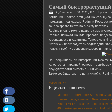
Самый быстрорастущий б
Опубликовано: 07.05.2020, 11:15
| Просмотро
Компания Realme официально сообщила о
продукции под маркам Redmi и Poco, состо
заняла третье место по объему поставок.
Realme вполне можно назвать самым успешн
Realme изначально планировала предст
коронавируса и карантина. Теперь же в Ин
Китайский производитель подтвердил, что 
получит тройную основную камеру и главны
По неофициальной информации Realme Nar
качестве аппаратной основы платформу 
аккумуляторами емкостью 5000 мА•ч.
Также сообщается, что цена линейки Realme
источник >>
Еще статьи по теме:
Монстр автономности Samsung Galax
Samsung представили 50-мегапиксел
Xiaomi Mi 12 показали на первых изо
4950 мА·ч, двойная камера и Android