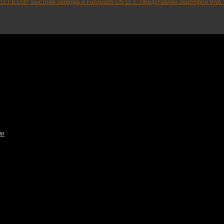
11 ГБ ОЗУ, быстрая зарядка и FunTouch OS 11.1. Представлен смартфон Vivo 
ми