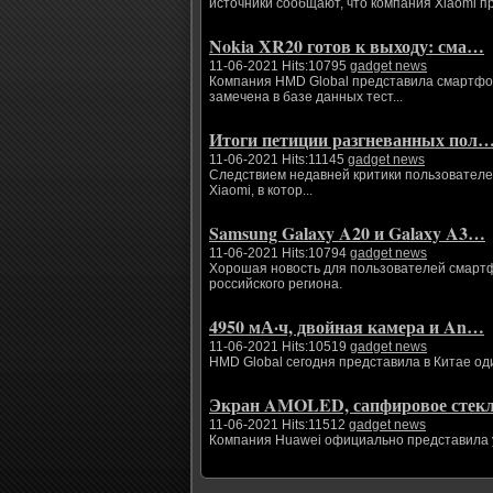
источники сообщают, что компания Xiaomi п
Nokia XR20 готов к выходу: сма…
11-06-2021 Hits:10795
gadget news
Компания HMD Global представила смартфоны
замечена в базе данных тест...
Итоги петиции разгневанных пол
11-06-2021 Hits:11145
gadget news
Следствием недавней критики пользователе
Xiaomi, в котор...
Samsung Galaxy A20 и Galaxy A3…
11-06-2021 Hits:10794
gadget news
Хорошая новость для пользователей смартфо
российского региона.
4950 мА·ч, двойная камера и An…
11-06-2021 Hits:10519
gadget news
HMD Global сегодня представила в Китае од
Экран AMOLED, сапфировое сте
11-06-2021 Hits:11512
gadget news
Компания Huawei официально представила ум