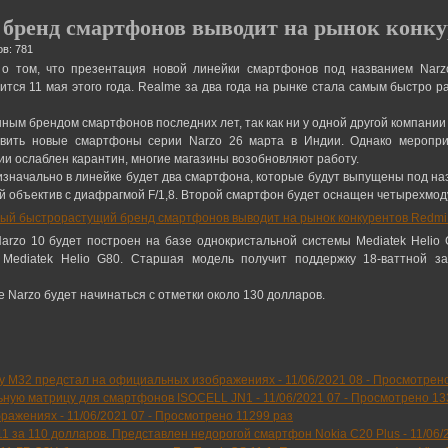
ренд смартфонов выводит на рынок конкур
в: 781
 том, что презентация новой линейки смартфонов под названием Narzo
ится 11 мая этого года. Realme за два года на рынке стала самым быстро
ым брендом смартфонов последних лет, так как ни у одной другой компании д
авить новые смартфоны серии Narzo 26 марта в Индии. Однако меропри
дии ослаблен карантин, многие магазины возобновляют работу.
изначально в линейке будет два смартфона, которые будут выпущены под наз
й объектив с диафрагмой F/1,8. Второй смартфон будет оснащен четырехмод
zo 10 будет построен на базе однокристальной системы Mediatek Helio G7
Mediatek Helio G80. Старшая модель получит поддержку 18-ваттной з
 Narzo будет начинаться с отметки около 130 долларов.
y M32 предстал на официальных изображениях -
11/06/2021 08
-
Просмотрено
ьную матрицу для смартфонов ISOCELL JN1 -
11/06/2021 07
-
Просмотрено 13
бражениях -
11/06/2021 07
-
Просмотрено 11299 раз
 11 за 110 долларов. Представлен недорогой смартфон Nokia C20 Plus -
11/06/