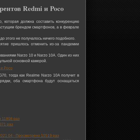
ентов Redmi и Poco
, которая должна составить конкуренцию
 растущим брендом смартфонов, а в феврале
о этого не получалось ничего подобного.
ятие пришлось отменить из-за пандемии
ваниями Narzo 10 и Narzo 10A. Один из них
ульной основной камерой.
0, тогда как Realme Narzo 10A получит в
арядки, оба смартфона будут оснащаться
 11808 раз
371 раз
2021 04
-
Просмотрено 10519 раз