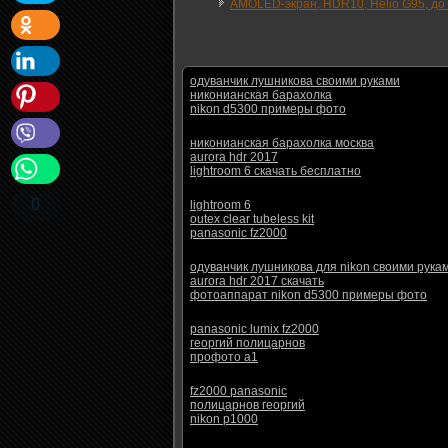
AMOLED-экран, HDR10, Helio G95, до 
одуванчик лушникова своими руками
никонианская барахолка
nikon d5300 примеры фото
никонианская барахолка москва
aurora hdr 2017
lightroom 6 скачать бесплатно
0
lightroom 6
outex clear tubeless kit
panasonic fz2000
одуванчик лушникова для nikon своими рука
aurora hdr 2017 скачать
фотоаппарат nikon d5300 примеры фото
panasonic lumix fz2000
георгий полицарнов
профото а1
fz2000 panasonic
полицарнов георгий
nikon p1000