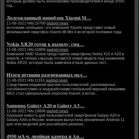
который должен быть анонсирован производителем в конце этого
год...
Долгожданный моноблок Xiaomi M…
11-06-2021 Hits:10700
gadget news
источники сообщают, что компания Xiaomi представит новый
флагманский смартфон Xiaomi Mi Mix 4 во второй половине года.
Nokia XR20 готов к выходу: сма…
11-06-2021 Hits:10805
gadget news
Компания HMD Global представила смартфоны Nokia X10 и X20 в
апреле, а теперь к выходу готовится новая модель под названием
Nokia XR20, которая была замечена в базе данных тест...
Итоги петиции разгневанных пол…
11-06-2021 Hits:11161
gadget news
Следствием недавней критики пользователей, разгневанных
«особенностями» и недоработками глобальной версией прошивки
MIUI, стал официальный опросник Xiaomi, в котор...
Samsung Galaxy A20 и Galaxy A3…
11-06-2021 Hits:10808
gadget news
Хорошая новость для пользователей смартфонов Galaxy A20 и
Galaxy A30s в России: компания выпустила обновление Android 11
для этих моделей для российского региона.
4950 мА·ч, двойная камера и An…