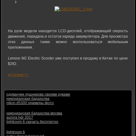
На руле модели находится LCD-дисплей, отображающий скорость
движения, передача и остаток заряда аккумулятора. Для просмотра
этих данных также можно воспользоваться мобильным
приложением.
Lenovo M2 Electric Scooter уже поступил в продажу в Китае по цене
$282.
источник >>
одуванчик лушникова своими руками
никонианская барахолка
nikon d5300 примеры фото
никонианская барахолка москва
aurora hdr 2017
lightroom 6 скачать бесплатно
lightroom 6