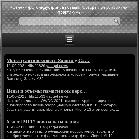
новинки фотоиндустрии, выставки, обзоры, мероприятия,
практикумы
Монстр автономности Samsung Ga…
11-06-2021 Hits:11826
gadget news
Как уже сообщалось, компания Samsung готовится выпустить
очередного монстра автономности, который получит название
Samsung Galaxy M32.
Цены и объёмы памяти всех верс…
11-06-2021 Hits:11533
gadget news
На этой неделе на WWDC 2021 компания Apple официально
анонсировала новую операционную систему iOS 15, с которой
будут запущены смартфоны линейки iPhone 13 этой осенью. ...
Xiaomi Mi 12 показали на первы…
11-06-2021 Hits:11319
gadget news
Китайские источники опубликовали первые концептуальные
изображения нового флагманского смартфона Xiaomi Mi 12,