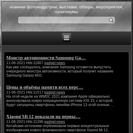
новинки фотоиндустрии, выставки, обзоры, мероприятия,
практикумы
Монстр автономности Samsung Ga…
11-06-2021 Hits:11807
gadget news
Как уже сообщалось, компания Samsung готовится выпустить
очередного монстра автономности, который получит название
Samsung Galaxy M32.
Цены и объёмы памяти всех верс…
11-06-2021 Hits:11517
gadget news
На этой неделе на WWDC 2021 компания Apple официально
анонсировала новую операционную систему iOS 15, с которой
будут запущены смартфоны линейки iPhone 13 этой осенью. ...
Xiaomi Mi 12 показали на первы…
11-06-2021 Hits:11296
gadget news
Китайские источники опубликовали первые концептуальные
изображения нового флагманского смартфона Xiaomi Mi 12,