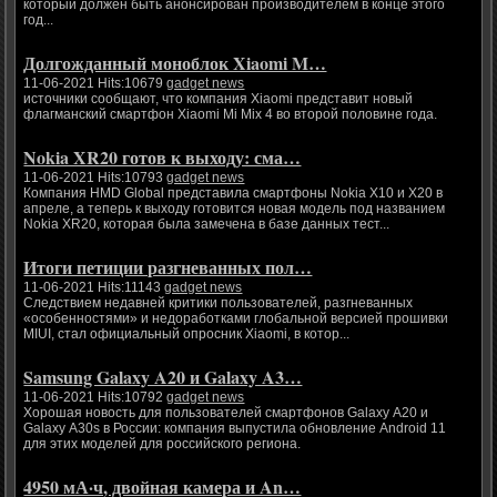
который должен быть анонсирован производителем в конце этого
год...
Долгожданный моноблок Xiaomi M…
11-06-2021 Hits:10679
gadget news
источники сообщают, что компания Xiaomi представит новый
флагманский смартфон Xiaomi Mi Mix 4 во второй половине года.
Nokia XR20 готов к выходу: сма…
11-06-2021 Hits:10793
gadget news
Компания HMD Global представила смартфоны Nokia X10 и X20 в
апреле, а теперь к выходу готовится новая модель под названием
Nokia XR20, которая была замечена в базе данных тест...
Итоги петиции разгневанных пол…
11-06-2021 Hits:11143
gadget news
Следствием недавней критики пользователей, разгневанных
«особенностями» и недоработками глобальной версией прошивки
MIUI, стал официальный опросник Xiaomi, в котор...
Samsung Galaxy A20 и Galaxy A3…
11-06-2021 Hits:10792
gadget news
Хорошая новость для пользователей смартфонов Galaxy A20 и
Galaxy A30s в России: компания выпустила обновление Android 11
для этих моделей для российского региона.
4950 мА·ч, двойная камера и An…