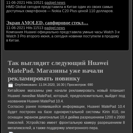
11-06-2021 Hits:10521
gadget news
HMD Global сегодня представила в Китае один из своих самых
доступных смартфонов — Nokia C20 Plus ценой 110 долларов.
Экран AMOLED, сапфировое стекл…
11-06-2021 Hits:11513
gadget news
Компания Huawei официально представила умные часы Watch 3 и
Watch 3 Pro второго июня, а сегодня новинки поступили в продажу
в Китае.
Так выглядит следующий Huawei
MatePad. Магазины уже начали
рекламировать новинку
Опубликовано: 11.04.2020, 16:30
| Просмотров: 690
Китайские магазины уже начали рекламировать новый планшет
Huawei линейки MatePad, который, предположительно, выйдет под
названием Huawei MatePad 10.4.
Согласно ранее появившейся информации, Huawei MatePad 10.4
будет построен на базе однокристальной системы Kirin 810, он
оснащен экраном диагональю 10,4 дюйма разрешением 1200 х 2000
пикселей. Устройство имеет фронтальную камеру разрешением 8
мегапикселей, а также поддержку электронного пера.