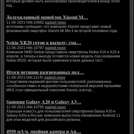
который должен быть анонсирован производителем в конце этого
год...
Долгожданный моноблок Xiaomi M…
11-06-2021 Hits:10682
gadget news
источники сообщают, что компания Xiaomi представит новый
флагманский смартфон Xiaomi Mi Mix 4 во второй половине года.
Nokia XR20 готов к выходу: сма…
11-06-2021 Hits:10797
gadget news
Компания HMD Global представила смартфоны Nokia X10 и X20 в
апреле, а теперь к выходу готовится новая модель под названием
Nokia XR20, которая была замечена в базе данных тест...
Итоги петиции разгневанных пол…
11-06-2021 Hits:11145
gadget news
Следствием недавней критики пользователей, разгневанных
«особенностями» и недоработками глобальной версией прошивки
MIUI, стал официальный опросник Xiaomi, в котор...
Samsung Galaxy A20 и Galaxy A3…
11-06-2021 Hits:10795
gadget news
Хорошая новость для пользователей смартфонов Galaxy A20 и
Galaxy A30s в России: компания выпустила обновление Android 11
для этих моделей для российского региона.
4950 мА·ч, двойная камера и An…