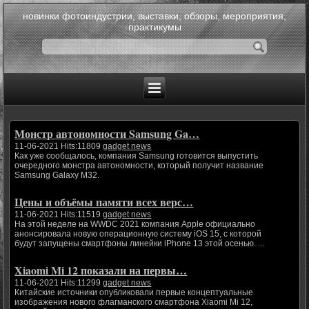
новинки фотоиндустрии, выставки, обзоры, мероприятия,
практикумы
Монстр автономности Samsung Ga…
11-06-2021 Hits:11809
gadget news
Как уже сообщалось, компания Samsung готовится выпустить
очередного монстра автономности, который получит название
Samsung Galaxy M32.
Цены и объёмы памяти всех верс…
11-06-2021 Hits:11519
gadget news
На этой неделе на WWDC 2021 компания Apple официально
анонсировала новую операционную систему iOS 15, с которой
будут запущены смартфоны линейки iPhone 13 этой осенью. ...
Xiaomi Mi 12 показали на первы…
11-06-2021 Hits:11299
gadget news
Китайские источники опубликовали первые концептуальные
изображения нового флагманского смартфона Xiaomi Mi 12,