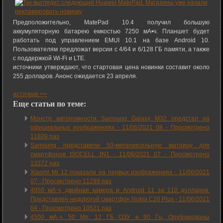
Предположительно, MatePad 10.4 получил большую
аккумуляторную батарею емкостью 7250 мА•ч. Планшет будет
работать под управлением EMUI 10.1 на базе Android 10.
Пользователям предложат версии с 4/64 и 6/128 ГБ памяти, а также
с поддержкой Wi-Fi и LTE.
источники утверждают, что стартовая цена новинки составит около
255 долларов. Анонс ожидается 23 апреля.
источник >>
Еще статьи по теме:
Монстр автономности Samsung Galaxy M32 предстал на
официальных изображениях -
11/06/2021 08
-
Просмотрено
11809 раз
Samsung представили 50-мегапиксельную матрицу для
смартфонов ISOCELL JN1 -
11/06/2021 07
-
Просмотрено
13372 раз
Xiaomi Mi 12 показали на первых изображениях -
11/06/2021
07
-
Просмотрено 11299 раз
4950 мА·ч, двойная камера и Android 11 за 110 долларов.
Представлен недорогой смартфон Nokia C20 Plus -
11/06/2021
04
-
Просмотрено 10521 раз
4500 мА·ч, 50 Мп, 12 ГБ ОЗУ и 90 Гц. Опубликованы