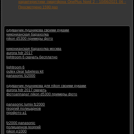
характеристики смартфона OnePlus Nord 2 -
10/06/2021 06
-
Просмотрено 1590 раз
одуванчик лушникова своими руками
никонианская барахолка
nikon d5300 примеры фото
никонианская барахолка москва
aurora hdr 2017
lightroom 6 скачать бесплатно
lightroom 6
outex clear tubeless kit
panasonic fz2000
одуванчик лушникова для nikon своими руками
aurora hdr 2017 скачать
фотоаппарат nikon d5300 примеры фото
panasonic lumix fz2000
георгий полицарнов
профото а1
fz2000 panasonic
полицарнов георгий
nikon p1000