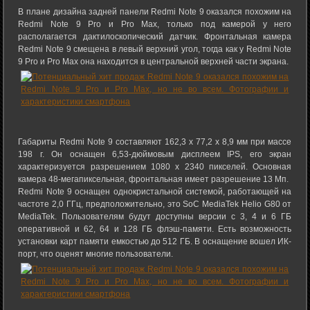
В плане дизайна задней панели Redmi Note 9 оказался похожим на
Redmi Note 9 Pro и Pro Max, только под камерой у него
располагается дактилоскопический датчик. Фронтальная камера
Redmi Note 9 смещена в левый верхний угол, тогда как у Redmi Note
9 Pro и Pro Max она находится в центральной верхней части экрана.
Габариты Redmi Note 9 составляют 162,3 x 77,2 x 8,9 мм при массе
198 г. Он оснащен 6,53-дюймовым дисплеем IPS, его экран
характеризуется разрешением 1080 x 2340 пикселей. Основная
камера 48-мегапиксельная, фронтальная имеет разрешение 13 Мп.
Redmi Note 9 оснащен однокристальной системой, работающей на
частоте 2,0 ГГц, предположительно, это SoC MediaTek Helio G80 от
MediaTek. Пользователям будут доступны версии с 3, 4 и 6 ГБ
оперативной и 62, 64 и 128 ГБ флэш-памяти. Есть возможность
установки карт памяти емкостью до 512 ГБ. В оснащение вошел ИК-
порт, что оценят многие пользователи.