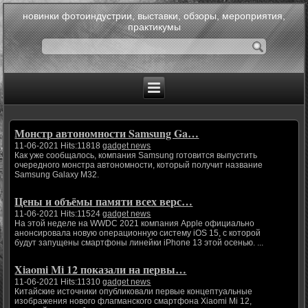
новинки фотоиндустрии, выставки, обзоры, мероприятия,
практикумы
Монстр автономности Samsung Ga…
11-06-2021 Hits:11818
gadget news
Как уже сообщалось, компания Samsung готовится выпустить
очередного монстра автономности, который получит название
Samsung Galaxy M32.
Цены и объёмы памяти всех верс…
11-06-2021 Hits:11524
gadget news
На этой неделе на WWDC 2021 компания Apple официально
анонсировала новую операционную систему iOS 15, с которой
будут запущены смартфоны линейки iPhone 13 этой осенью. ...
Xiaomi Mi 12 показали на первы…
11-06-2021 Hits:11310
gadget news
Китайские источники опубликовали первые концептуальные
изображения нового флагманского смартфона Xiaomi Mi 12,