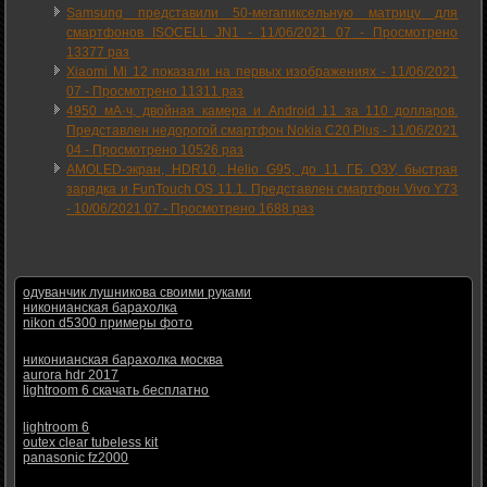
Samsung представили 50-мегапиксельную матрицу для
смартфонов ISOCELL JN1 -
11/06/2021 07
-
Просмотрено
13377 раз
Xiaomi Mi 12 показали на первых изображениях -
11/06/2021
07
-
Просмотрено 11311 раз
4950 мА·ч, двойная камера и Android 11 за 110 долларов.
Представлен недорогой смартфон Nokia C20 Plus -
11/06/2021
04
-
Просмотрено 10526 раз
AMOLED-экран, HDR10, Helio G95, до 11 ГБ ОЗУ, быстрая
зарядка и FunTouch OS 11.1. Представлен смартфон Vivo Y73
-
10/06/2021 07
-
Просмотрено 1688 раз
одуванчик лушникова своими руками
никонианская барахолка
nikon d5300 примеры фото
никонианская барахолка москва
aurora hdr 2017
lightroom 6 скачать бесплатно
lightroom 6
outex clear tubeless kit
panasonic fz2000