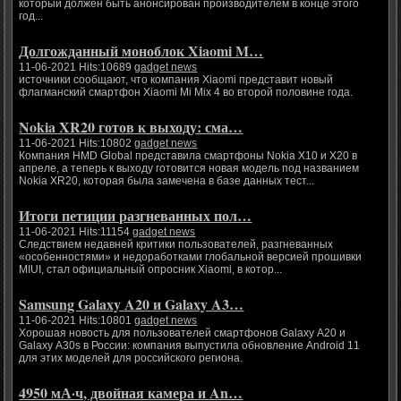
который должен быть анонсирован производителем в конце этого
год...
Долгожданный моноблок Xiaomi M…
11-06-2021 Hits:10689
gadget news
источники сообщают, что компания Xiaomi представит новый
флагманский смартфон Xiaomi Mi Mix 4 во второй половине года.
Nokia XR20 готов к выходу: сма…
11-06-2021 Hits:10802
gadget news
Компания HMD Global представила смартфоны Nokia X10 и X20 в
апреле, а теперь к выходу готовится новая модель под названием
Nokia XR20, которая была замечена в базе данных тест...
Итоги петиции разгневанных пол…
11-06-2021 Hits:11154
gadget news
Следствием недавней критики пользователей, разгневанных
«особенностями» и недоработками глобальной версией прошивки
MIUI, стал официальный опросник Xiaomi, в котор...
Samsung Galaxy A20 и Galaxy A3…
11-06-2021 Hits:10801
gadget news
Хорошая новость для пользователей смартфонов Galaxy A20 и
Galaxy A30s в России: компания выпустила обновление Android 11
для этих моделей для российского региона.
4950 мА·ч, двойная камера и An…