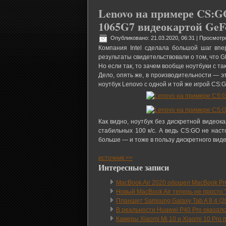
Lenovo на примере CS:GO
1065G7 видеокартой GeF
Опубликовано: 21.03.2020, 06:31
| Просмотр
Компания Intel сделала большой шаг вп
результаты свидетельствовали о том, что 
Но если так, то зачем вообще ноутбуки с т
Дело, опять же, в производительности — э
ноутбук Lenovo с одной и той же игрой CS:
Как видно, ноутбук без дискретной видеока
стабильных 100 к/с. А ведь CS:GO не наст
больше — и тоже в пользу дискретного вид
источник >>
Интересные записи
MacBook Air 2020 обошел MacBook Pr
Новый MacBook Air теперь не просто
Планшет Samsung Galaxy Tab A 8.4 (
В реальности Huawei P40 Pro оказал
Камеры Xiaomi Mi 10 и Xiaomi 10 Pro