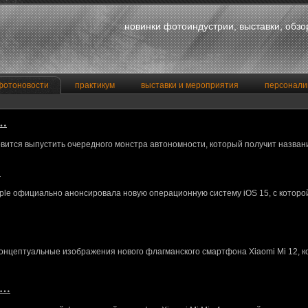
новинки фотоиндустрии, выставки, обз
фотоновости
практикум
выставки и мероприятия
персонали
a…
вится выпустить очередного монстра автономности, который получит назван
…
le официально анонсировала новую операционную систему iOS 15, с котор
концептуальные изображения нового флагманского смартфона Xiaomi Mi 12, 
M…