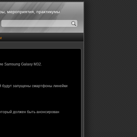
оры, мероприятия, практикумы
и
ие Samsung Galaxy M32.
ой будут запущены смартфоны линейки
который должен быть анонсирован