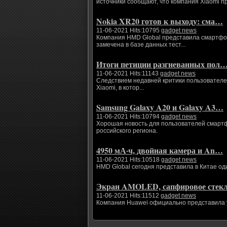
источники сообщают, что компания Xiaomi п
Nokia XR20 готов к выходу: сма…
11-06-2021 Hits:10795
gadget news
Компания HMD Global представила смартфоны
замечена в базе данных тест...
Итоги петиции разгневанных пол
11-06-2021 Hits:11143
gadget news
Следствием недавней критики пользователе
Xiaomi, в котор...
Samsung Galaxy A20 и Galaxy A3…
11-06-2021 Hits:10794
gadget news
Хорошая новость для пользователей смартфо
российского региона.
4950 мА·ч, двойная камера и An…
11-06-2021 Hits:10518
gadget news
HMD Global сегодня представила в Китае од
Экран AMOLED, сапфировое сте
11-06-2021 Hits:11512
gadget news
Компания Huawei официально представила ум