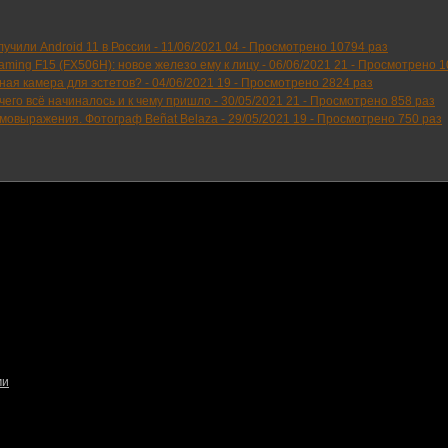
учили Android 11 в России -
11/06/2021 04
-
Просмотрено 10794 раз
ming F15 (FX506H): новое железо ему к лицу -
06/06/2021 21
-
Просмотрено 1
ьная камера для эстетов? -
04/06/2021 19
-
Просмотрено 2824 раз
чего всё начиналось и к чему пришло -
30/05/2021 21
-
Просмотрено 858 раз
амовыражения. Фотограф Beñat Belaza -
29/05/2021 19
-
Просмотрено 750 раз
ми