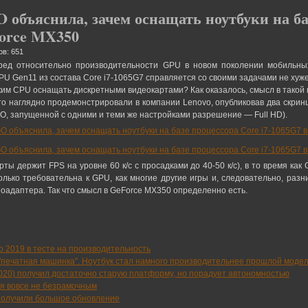
 объяснила, зачем оснащать ноутбуки на баз
orce MX350
ов: 651
еред относительно производительности GPU в новом поколении мобильных
GPU Gen11 из состава Core i7-1065G7 справляется со своими задачами не хуж
аким CPU оснащать дискретными видеокартами? Как оказалось, смысл в такой 
то наглядно продемонстрировали в компании Lenovo, опубликовав два скри
GO, запущенной с одними и теми же настройками разрешение — Full HD).
рты держит FPS на уровне 60 к/с с просадками до 40-50 к/с), в то время ка
олько требовательна к GPU, как многие другие игры и, следовательно, раз
еоадаптера. Так что смысл в GeForce MX350 определенно есть.
o 2019 в тесте на производительность
 "печатная машинка". Ноутбук стал намного производительнее прошлой моде
2020) получил достаточно старую платформу, но порадует автономностью
ся вовсе не безрамочным
 получили большое обновление