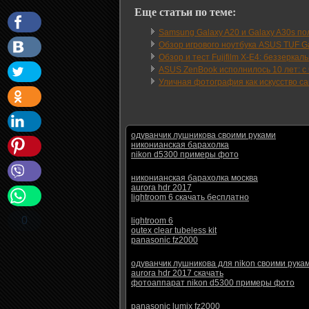
Еще статьи по теме:
Samsung Galaxy A20 и Galaxy A30s пол
Обзор игрового ноутбука ASUS TUF Ga
Обзор и тест Fujifilm X-E4: беззеркал
ASUS ZenBook исполнилось 10 лет: с 
Уличная фотография как искусство с
одуванчик лушникова своими руками
никонианская барахолка
nikon d5300 примеры фото
никонианская барахолка москва
aurora hdr 2017
lightroom 6 скачать бесплатно
0
lightroom 6
outex clear tubeless kit
panasonic fz2000
одуванчик лушникова для nikon своими рука
aurora hdr 2017 скачать
фотоаппарат nikon d5300 примеры фото
panasonic lumix fz2000