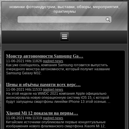
новинки фотоиндустрии, выставки, обзоры, мероприятия,
практикумы
Монстр автономности Samsung Ga…
11-06-2021 Hits:11826
gadget news
Как уже сообщалось, компания Samsung готовится выпустить
очередного монстра автономности, который получит название
Samsung Galaxy M32.
Цены и объёмы памяти всех верс…
11-06-2021 Hits:11533
gadget news
На этой неделе на WWDC 2021 компания Apple официально
анонсировала новую операционную систему iOS 15, с которой
будут запущены смартфоны линейки iPhone 13 этой осенью. ...
Xiaomi Mi 12 показали на первы…
11-06-2021 Hits:11319
gadget news
Китайские источники опубликовали первые концептуальные
изображения нового флагманского смартфона Xiaomi Mi 12,