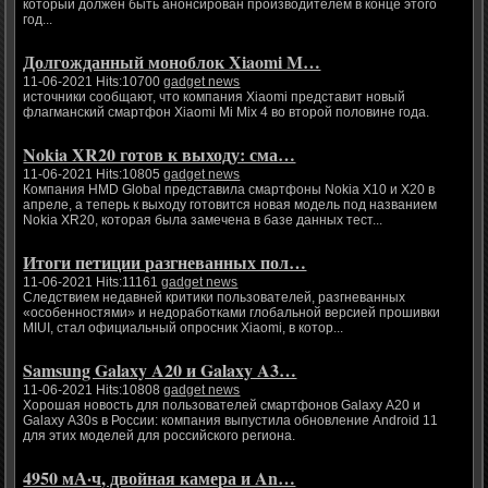
который должен быть анонсирован производителем в конце этого
год...
Долгожданный моноблок Xiaomi M…
11-06-2021 Hits:10700
gadget news
источники сообщают, что компания Xiaomi представит новый
флагманский смартфон Xiaomi Mi Mix 4 во второй половине года.
Nokia XR20 готов к выходу: сма…
11-06-2021 Hits:10805
gadget news
Компания HMD Global представила смартфоны Nokia X10 и X20 в
апреле, а теперь к выходу готовится новая модель под названием
Nokia XR20, которая была замечена в базе данных тест...
Итоги петиции разгневанных пол…
11-06-2021 Hits:11161
gadget news
Следствием недавней критики пользователей, разгневанных
«особенностями» и недоработками глобальной версией прошивки
MIUI, стал официальный опросник Xiaomi, в котор...
Samsung Galaxy A20 и Galaxy A3…
11-06-2021 Hits:10808
gadget news
Хорошая новость для пользователей смартфонов Galaxy A20 и
Galaxy A30s в России: компания выпустила обновление Android 11
для этих моделей для российского региона.
4950 мА·ч, двойная камера и An…