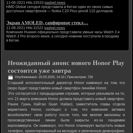
11-06-2021 Hits:10533
gadget news
HMD Global сегодня представила в Китае один из своих самых
доступных смартфонов — Nokia C20 Plus ценой 110 долларов.
Экран AMOLED, сапфировое стекл…
11-06-2021 Hits:11522
gadget news
Компания Huawei официально представила умные часы Watch 3 и
Watch 3 Pro второго июня, а сегодня новинки поступили в продажу
в Китае.
Неожиданный анонс нового Honor Play
состоится уже завтра
Опубликовано: 20.03.2020, 14:10
| Просмотров: 726
Старший исполнительный директор Honor намекнул на том, что
скоро будет представлен новый смартфон линейки Honor.
Это согласуется с предыдущими слухами, которые указывали на то,
что 21 марта компания Honor должна представить новый смартфон.
Ранее Гуань Хайтао Guan Haitao), заместитель главы отдела
маркетинга Honor, сообщил о том, что компания активно
возобновляет свою работу после того, как многие магазины и
производственные линии были закрыты из-за пандемии
коронавируса. Он намекнул, что Honor планирует выпустить новые
телефон, ориентированный на молодую и увлеченную демографию.