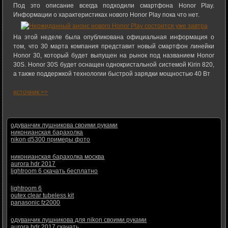
Под это описание всегда подходили смартфона Honor Play.
Информации о характеристиках нового Honor Play пока что нет.
На этой неделе была опубликована официальная информация о
том, что 30 марта компания представит новый смартфон линейки
Honor 30, который будет выпущен на рынок под названием Honor
30S. Honor 30S будет оснащен однокристальной системой Kirin 820,
а также поддержкой технологии быстрой зарядки мощностью 40 Вт
источник >>
одуванчик лушникова своими руками
никонианская барахолка
nikon d5300 примеры фото
никонианская барахолка москва
aurora hdr 2017
lightroom 6 скачать бесплатно
lightroom 6
outex clear tubeless kit
panasonic fz2000
одуванчик лушникова для nikon своими руками
aurora hdr 2017 скачать