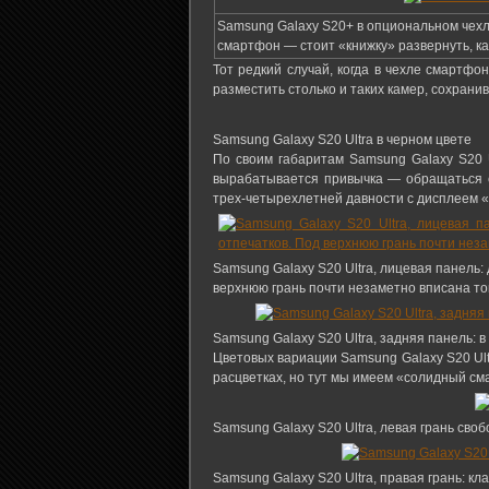
Samsung Galaxy S20+ в опциональном чехле-
смартфон — стоит «книжку» развернуть, к
Тот редкий случай, когда в чехле смартфо
разместить столько и таких камер, сохрани
Samsung Galaxy S20 Ultra в черном цвете
По своим габаритам Samsung Galaxy S20 U
вырабатывается привычка — обращаться с
трех-четырехлетней давности с дисплеем «л
Samsung Galaxy S20 Ultra, лицевая панель:
верхнюю грань почти незаметно вписана то
Samsung Galaxy S20 Ultra, задняя панель:
Цветовых вариации Samsung Galaxy S20 Ult
расцветках, но тут мы имеем «солидный см
Samsung Galaxy S20 Ultra, левая грань св
Samsung Galaxy S20 Ultra, правая грань: к