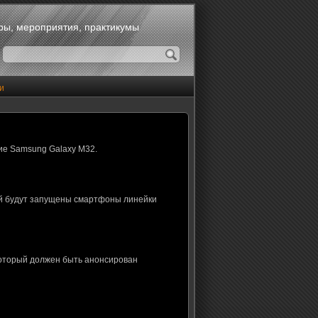
оры, мероприятия, практикумы
и
ие Samsung Galaxy M32.
ой будут запущены смартфоны линейки
который должен быть анонсирован