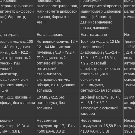
ближения,
приближения,
приближения,
прибл
елерометр/гироскоп,
акселерометр/гироскоп,
акселерометр/гироскоп,
аксел
нитометр цифровой
магнитометр цифровой
магнитометр цифровой
магни
пас), барометр,
компас), барометр,
компас), барометр,
компа
T+
ANT+
датчик сердечного
ритма, давления
ь, на экране
Есть, на экране
Есть, на экране
Нет
верной модуль: 108
Четверной модуль: 12 +
Тройной модуль: 12 Мп
Тройн
2 + 48 Мп + датчик
12 + 64 Мп + датчик
с переменной
+ 12 М
ины, ƒ/1,8 + f/2,2 +
глубины, ƒ/1,8 + f/2,2 +
диафрагмой ƒ/1,5-2,4 +
ƒ/2,4,
,5, четырехкратный
f/2,0, двукратный
12 Мп, ƒ/2,4 + 16 Мп,
вспыш
ический зум,
оптический зум,
ƒ/2,2, фазовый
автоф
ический
оптический
автофокус, оптическая
оптич
билизатор,
стабилизатор,
стабилизация в
стаби
траширокий угол
ультраширокий угол
основном и
основ
ора, светодиодная
обзора, светодиодная
телемодулях,
телем
ышка
вспышка
светодиодная вспышка
Мп, ƒ/2,2, фазовый
10 Мп, ƒ/2,2, без
Двойной модуль: 10 + 8
12 Мп,
офокус, без вспышки
автофокуса, без
Мп, ƒ/1,9 + ƒ/2,2,
автоф
вспышки
автофокус с основной
вспыш
камерой
ъемный
Несъемный
Несъемный
Несъ
умулятор: 19 Вт·ч
аккумулятор: 17,1 Вт·ч
аккумулятор: 15,58 Вт·ч
аккуму
 мА·ч, 3,8 В)
4500 мА·ч, 3,8 В)
4100 мА·ч, 3,8 В)
3969 м