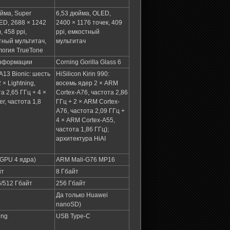
юйма, Super
6,53 дюйма, OLED,
D, 2688 × 1242
2400 × 1176 точек, 409
), 458 ppi,
ppi, емкостный
тный мультитач,
мультитач
логия TrueTone
нформации
Corning Gorilla Glass 6
A13 Bionic: шесть
HiSilicon Kirin 990:
 × Lightning,
восемь ядер 2 × ARM
а 2,65 ГГц + 4 ×
Cortex-A76, частота 2,86
r, частота 1,8
ГГц + 2 × ARM Cortex-
A76, частота 2,09 ГГц +
4 × ARM Cortex-A55,
частота 1,86 ГГц);
архитектура HiAI
 GPU 4 ядра)
ARM Mali-G76 MP16
йт
8 Гбайт
6/512 Гбайт
256 Гбайт
Да только Huawei
nanoSD)
ing
USB Type-C