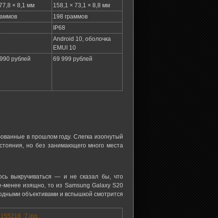
77,8 × 8,1 мм
158,1 × 73,1 × 8,8 мм
раммов
198 граммов
IP68
3
Android 10, оболочка
EMUI 10
 990 рублей
69 999 рублей
ованные в прошлом году. Слегка изогнутый
остояния, но без занимающего много места
сь выкручиваться — и не сказал бы, что
е-менее изящно, то из Samsung Galaxy S20
ородными объективами и вспышкой смотрится