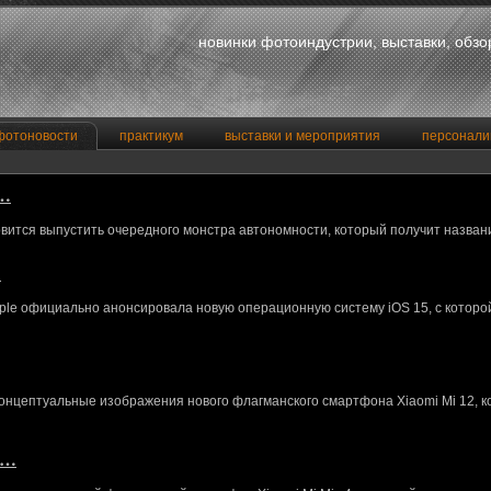
новинки фотоиндустрии, выставки, обз
фотоновости
практикум
выставки и мероприятия
персонали
a…
вится выпустить очередного монстра автономности, который получит назван
…
le официально анонсировала новую операционную систему iOS 15, с котор
концептуальные изображения нового флагманского смартфона Xiaomi Mi 12, 
M…