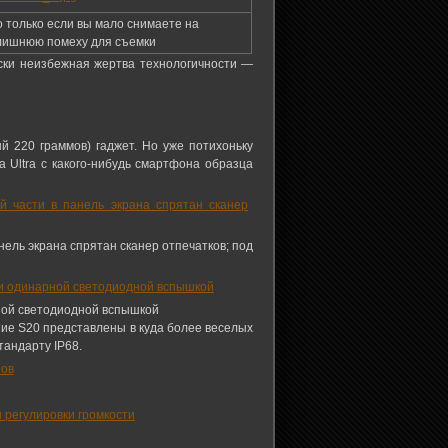
о только если вы мало снимаете на
 лишнюю помеху для съемки
чески неизбежная жертва технологичности —
й 220 граммов) гаджет. Но уже потихоньку
Ultra с какого-нибудь смартфона образца
нель экрана спрятан сканер отпечатков; под
рной светодиодной вспышкой
шие S20 представлены в куда более веселых
тандарту IP68.
и