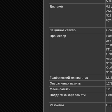
Ultr
Дисплей
6,9
AMO
511
мул
Защитное стекло
Corn
Процессор
Sam
два
так
ГГц
Cor
час
чет
Cor
час
Графический контроллер
Mal
Оперативная память
12/
Флеш-память
128
Поддержка карт памяти
Ест
Разъемы
USB