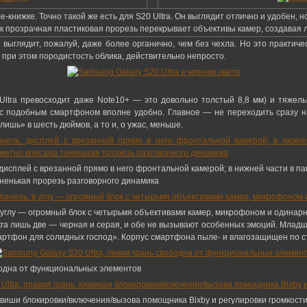
книжке. Точно такой же есть для S20 Ultra. Он выглядит отлично и удобен, н
ак прозрачная пластиковая прорезь перекрывает объективы камер, создавая
н выглядит, пожалуй, даже более органично, чем без чехла. Но это практи
в при этом породистость облика, действительно непросто.
ltra превосходит даже Note10+ — это довольно толстый 8,8 мм) и тяжелы
 подобным смартфоном вполне удобно. Главное — не переходить сразу на 
ишь» в шесть дюймов, а то и, о ужас, меньше.
 дисплей с врезанной прямо в него фронтальной камерой; в нижней части в па
ненькая прорезь разговорного динамика
 в углу — огромный блок с четырьмя объективами камер, микрофоном и одина
ra лишь две — черная и серая, и обе не вызывают особенных эмоций. Млад
артфон для солидных господ». Корпус смартфона пыле- и влагозащищен по с
ободна от функциональных элементов
лавиши блокировки/включения/вызова помощника Bixby и регулировки громкост