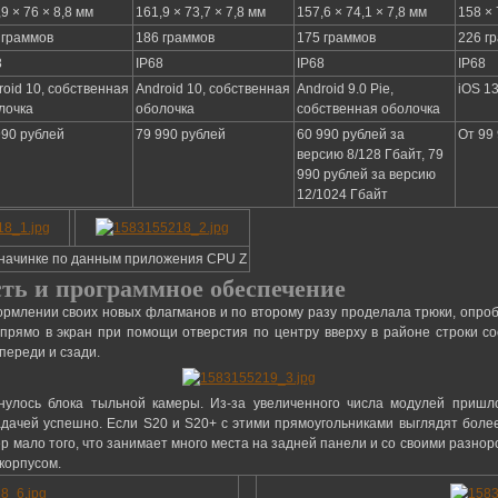
9 × 76 × 8,8 мм
161,9 × 73,7 × 7,8 мм
157,6 × 74,1 × 7,8 мм
158 × 
 граммов
186 граммов
175 граммов
226 г
8
IP68
IP68
IP68
roid 10, собственная
Android 10, собственная
Android 9.0 Pie,
iOS 1
лочка
оболочка
собственная оболочка
990 рублей
79 990 рублей
60 990 рублей за
От 99
версию 8/128 Гбайт, 79
990 рублей за версию
12/1024 Гбайт
 начинке по данным приложения CPU Z
ть и программное обеспечение
ормлении своих новых флагманов и по второму разу проделала трюки, опроб
прямо в экран при помощи отверстия по центру вверху в районе строки с
спереди и сзади.
нулось блока тыльной камеры. Из-за увеличенного числа модулей пришло
адачей успешно. Если S20 и S20+ с этими прямоугольниками выглядят боле
мер мало того, что занимает много места на задней панели и со своими разн
 корпусом.