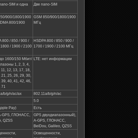
nano-SIM и одна
Две nano-SIM
50/900/1800/1900
GSM 850/900/1800/1900
DMA 800/1900
МГц
800 / 850 / 900 /
HSDPA 800 / 850 / 900 /
 1800 / 1900 / 2100
1700 / 1900 / 2100 МГц
 до 1600/150 Мбит/
LTE: нет информации
апазоны 1, 2, 3, 4,
, 11, 12, 13, 17, 18,
 21, 25, 26, 29, 30,
 39, 40, 41, 42, 46,
, 71
a/b/g/n/ac/ax
802.11a/b/g/n/ac
5.0
pple Pay)
Есть
A-GPS, ГЛОНАСС,
GPS двухдиапазонный),
o, QZSS
A-GPS, ГЛОНАСС,
BeiDou, Galileo, QZSS
енности,
Освещенности,