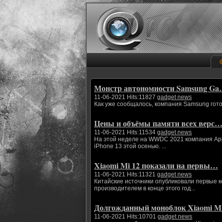
Монстр автономности Samsung G
11-06-2021 Hits:11827
gadget news
Как уже сообщалось, компания Samsung гото
Цены и объёмы памяти всех верс
11-06-2021 Hits:11534
gadget news
На этой неделе на WWDC 2021 компания App
iPhone 13 этой осенью. ...
Xiaomi Mi 12 показали на первы…
11-06-2021 Hits:11321
gadget news
Китайские источники опубликовали первые 
производителем в конце этого год...
Долгожданный моноблок Xiaomi 
11-06-2021 Hits:10701
gadget news