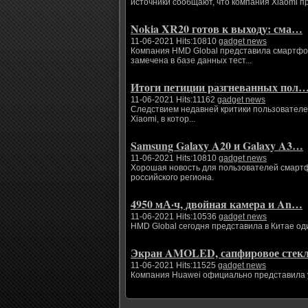
источники сообщают, что компания Xiaomi п
Nokia XR20 готов к выходу: сма…
11-06-2021 Hits:10810
gadget news
Компания HMD Global представила смартфоны
замечена в базе данных тест...
Итоги петиции разгневанных пол
11-06-2021 Hits:11162
gadget news
Следствием недавней критики пользователе
Xiaomi, в котор...
Samsung Galaxy A20 и Galaxy A3…
11-06-2021 Hits:10810
gadget news
Хорошая новость для пользователей смартфо
российского региона.
4950 мА·ч, двойная камера и An…
11-06-2021 Hits:10536
gadget news
HMD Global сегодня представила в Китае од
Экран AMOLED, сапфировое сте
11-06-2021 Hits:11525
gadget news
Компания Huawei официально представила ум