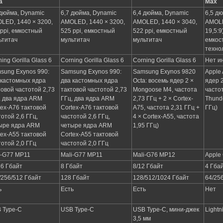
a
Max
 дюйма, Dynamic
6,7 дюйма, Dynamic
6,4 дюйма, Dynamic
6,5 д
LED, 1440 × 3200,
AMOLED, 1440 × 3200,
AMOLED, 1440 × 3040,
AMOLE
 ppi, емкостный
525 ppi, емкостный
522 ppi, емкостный
19,5:9
ьтитач
мультитач
мультитач
емкос
техно
ing Gorilla Glass 6
Corning Gorilla Glass 6
Corning Gorilla Glass 6
Нет и
sung Exynos 990:
Samsung Exynos 990:
Samsung Exynos 9820
Apple 
 кастомных ядра
два кастомных ядра
Octa: восемь ядер 2 ×
ядер 2
товой частотой 2,73
тактовой частотой 2,73
Mongoose M4, частота
частот
, два ядра ARM
ГГц, два ядра ARM
2,73 ГГц + 2 × Cortex-
Thunde
tex-A76 тактовой
Cortex-A76 тактовой
A75, частота 2,31 ГГц +
ГГц)
тотой 2,6 ГГц,
частотой 2,6 ГГц,
4 × Cortex-A55, частота
ыре ядра ARM
четыре ядра ARM
1,95 ГГц)
tex-A55 тактовой
Cortex-A55 тактовой
тотой 2,0 ГГц
частотой 2,0 ГГц
i-G77 MP11
Mali-G77 MP11
Mali-G76 MP12
Apple
16 Гбайт
8 Гбайт
8/12 Гбайт
4 Гба
/256/512 Гбайт
128 Гбайт
128/512/1024 Гбайт
64/25
ь
Есть
Есть
Нет
 Type-C
USB Type-C
USB Type-C, мини-джек
Lightn
3,5 мм