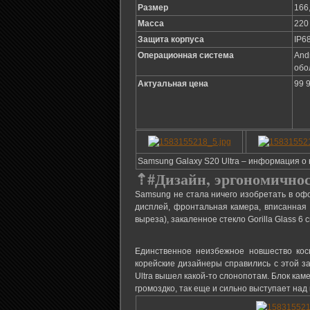
Размер
166,
Масса
220
Защита корпуса
IP6
Операционная система
And
обо
Актуальная цена
99 
Samsung Galaxy S20 Ultra – информация о
⇡#
Дизайн, эргономичнос
Samsung не стала ничего изобретать в оф
дисплей, фронтальная камера, вписанная 
выреза), закаленное стекло Gorilla Glass 6 
Единственное неизбежное новшество кос
корейские дизайнеры справились с этой з
Ultra вышел какой-то слонопотам. Блок ка
громоздко, так еще и сильно выступает над