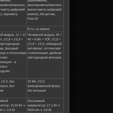
ижения,
приближения,
ерометр/гироскоп,
акселерометр/гироскоп,
тометр цифровой
магнитометр цифровой
с), барометр
компас), ИК-датчик,
Face ID
Есть, на экране
ой модуль, 12 + 12
Четверной модуль, 40 +
п, ƒ/1,8 + ƒ/2,0 +
40 + 8 Мп + TOF, ƒ/1,6 +
 светодиодная
ƒ/1,8 + ƒ/2,4, гибридный
ка, фазовый
автофокус, оптическая
окус и пятиосевая
стабилизация, двойная
еская
светодиодная вспышка
лизация – в
ном и
одулях
 ƒ/2,2, без
32 Мп, ƒ/2,0,
окуса, без
фиксированный фокус,
ки
без вспышки
емный
Несъемный
лятор: 15,04 Вт·ч
аккумулятор: 17,1 Вт·ч
А·ч, 3,8 В)
4500 мА·ч, 3,8 В)