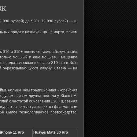
8К
 990 рублей) до S20+ 79 990 рублей) — и,
альных продаж назначен на 13 марта, прием
 с S10 и S10+ появился также «бюджетный»
т только мощный и еще мощнее. Смещение
я представленные в январе S10 Lite и Note
ой образовывающуюся лакуну. Ставка — на
дюйма больше, чем традиционная «корейская
модулем причем другим, нежели у Xiaomi Mi
плей с частотой обновления 120 Гц, свежая
курентов, сильно давящих во флагманском
бе былое технологическое превосходство.
iPhone 11 Pro
Huawei Mate 30 Pro