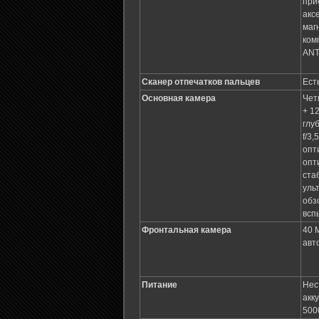
при
акс
маг
ком
AN
Сканер отпечатков пальцев
Ест
Основная камера
Чет
+ 1
глуб
f/3
опт
опт
ста
уль
обз
всп
Фронтальная камера
40 
авт
Питание
Нес
акк
5000