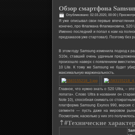
Обзор смартфона Samsung
Опубликовано: 02.03.2020, 00:00
| Просмотр
Я уже описывал свои первые впечатления 
конечно, про Флагмана Флагмановича, S20 Ul
Именно последний и попал к нам на полнов
предзаказов уже стартовал). Поэтому без ра
В этом году Samsung изменила подход к р
S10e, ставший очень удачным предложен
произошло наверх с появлением вместилища
10 Lite. К тому же Samsung не будет уб
максимальную маржинальность.
Главное, что нужно знать о S20 Ultra, – 
лопата». Слово Ultra в названии он стара
Note 10), способная снимать со стократны
платформа Samsung Exynos 990, версия с
сегменте — пусть даже на мировом рынке
Посмотрим, насколько у них это получилось
⇡#
Технические характе
Sam