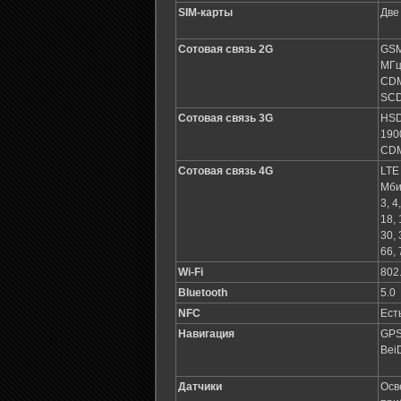
SIM-карты
Две
Сотовая связь 2G
GSM
МГ
CDM
SC
Сотовая связь 3G
HSDP
190
CDM
Сотовая связь 4G
LTE
Мби
3, 4
18, 
30, 
66, 
Wi-Fi
802.
Bluetooth
5.0
NFC
Ест
Навигация
GPS
BeiD
Датчики
Осв