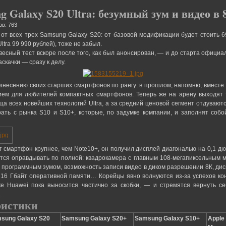
 Galaxy S20 Ultra: безумный зум и видео в 
ов: 763
от всех трех Samsung Galaxy S20: от базовой модификации будет стоить 69
tra 99 990 рублей), тоже не забыл.
есный тест вскоре после того, как был анонсирован, — и до старта офици
скачки — сразу к делу.
азнесению своих старших смартфонов по рангу: в прошлом, напомню, вместе
ием для любителей компактных смартфонов. Теперь же на арену выходя
 всех новейших технологий Ultra, а за средний ценовой сегмент отдуваютс
ирать с рынка S10 и S10+, которые, по задумке компании, и заполнят соб
этот смартфон крупнее, чем Note10+, он получил дисплей диагональю на 0,1 
ется оправдывать по полной: квадрокамера с главным 108-мегапиксельным 
м программным зумом, возможность записи видео в диком разрешении 8К, дис
 16 Гбайт оперативной памяти… Корейцы явно волнуются из-за успехов кон
 Huawei пока выносится частично за скобки, — и стремятся вернуть се
.
ристики
sung Galaxy S20
Samsung Galaxy S20+
Samsung Galaxy S10+
Apple 