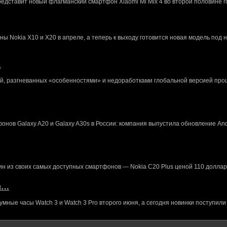
редставит новый флагманский смартфон Xiaomi Mi Mix 4 во второй половине г
 Nokia X10 и X20 в апреле, а теперь к выходу готовится новая модель под 
…
й, разгневанных «особенностями» и недоработками глобальной версией про
нов Galaxy A20 и Galaxy A30s в России: компания выпустила обновление And
ин из своих самых доступных смартфонов — Nokia C20 Plus ценой 110 доллар
кл…
ные часы Watch 3 и Watch 3 Pro второго июня, а сегодня новинки поступили 