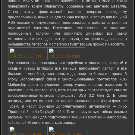
панели ASUS не пожалела алюминия: кажется, только рабочая
поверхность вокруг клавиатуры обошлась без цветного металла.
Сетка внизу фронтальной панели, вопреки очевидному
предположению, нужна не для забора воздуха, а только для мощной
RGB-подсветки окружающего пространства и работы встроенной
акустической системы. Последняя, естественно, не заменяет
полноценные колонки или гарнитуру: динамики все равно
мелковаты, зато их здесь четыре штуки, и на фоне подавляющего
большинства лэптопов Mothership звучит весьма громко и басовито.
Все коннекторы проводных интерфейсов компьютера, который с
каждым новым взглядом все меньше напоминает лэптоп и все
больше — моноблок, выстроены в два ряда по бокам от экрана. В
эпоху беспроводной связи и унифицированных протоколов ROG
Mothership приятно удивляет репертуаром внешних разъемов. В
наличии шесть портов USB, пять из которых соответствуют самому
высокопроизводительному стандарту USB 3.2 Gen 2. В свою
очередь, два из скоростных портов выполнены в форм-факторе
Type-C и несут функцию дополнительного интерфейса — либо
Thuderbolt 3, либо DisplayPort 1.4. Также присутствуют обязательные
разъемы mini-jack для подключения внешней акустики и микрофона,
кабельный Ethernet и щель картридера.