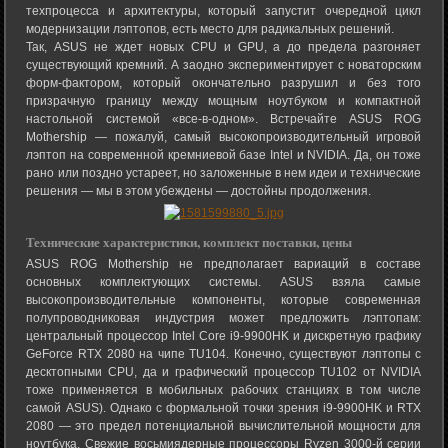
техпроцесса и архитектуры, который запустит очередной цикл
модернизации лэптопов, есть место для радикальных решений.
Так, ASUS не ждет новых CPU и GPU, а до предела разгоняет
существующий кремний. А заодно экспериментирует с новаторским
форм-фактором, который окончательно разрушил и без того
призрачную границу между мощным ноутбуком и компактной
настольной системой «все-в-одном». Встречайте ASUS ROG
Mothership — пожалуй, самый высокопроизводительный игровой
лэптоп на современной кремниевой базе Intel и NVIDIA. Да, он тоже
рано или поздно устареет, но заложенные в нем идеи и технические
решения — мы в этом убеждены — достойны продолжения.
Технические характеристики, комплект поставки, цены
ASUS ROG Mothership не предполагает вариаций в составе
основных комплектующих системы. ASUS взяла самые
высокопроизводительные компоненты, которые современная
полупроводниковая индустрия может предложить лэптопам:
центральный процессор Intel Core i9-9900HK и дискретную графику
GeForce RTX 2080 на чипе TU104. Конечно, существуют лэптопы с
десктопными CPU, да и графический процессор TU102 от NVIDIA
тоже применяется в мобильных рабочих станциях в том числе
самой ASUS). Однако с формальной точки зрения i9-9900HK и RTX
2080 — это предел потенциальной вычислительной мощности для
ноутбука. Свежие восьмиядерные процессоры Ryzen 3000-й серии