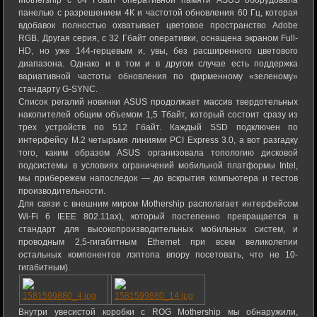
Mothership с 64 Гбайт оперативной памяти ASUS оборудовала
панелью с разрешением 4К и частотой обновления 60 Гц, которая
вдобавок полностью охватывает цветовое пространство Adobe
RGB. Другая серия, с 32 Гбайт оперативки, оснащена экраном Full-
HD, но уже 144-герцевым и, увы, без расширенного цветового
диапазона. Однако и в том и в другом случае есть поддержка
вариативной частоты обновления по фирменному «зеленому»
стандарту G-SYNC.
Список регалий новинки ASUS продолжает массив твердотельных
накопителей общим объемом 1,5 Тбайт, который состоит сразу из
трех устройств по 512 Гбайт. Каждый SSD подключен по
интерфейсу M.2 четырьмя линиями PCI Express 3.0, а вот разгадку
того, каким образом ASUS организовала топологию дисковой
подсистемы в условиях ограничений мобильной платформы Intel,
мы прибережем напоследок — до вскрытия компьютера и тестов
производительности.
Для связи с внешним миром Mothership располагает интерфейсом
Wi-Fi 6 IEEE 802.11ax), который постепенно превращается в
стандарт для высокопроизводительных мобильных систем, и
проводным 2,5-гигабитным Ethernet при всем великолепии
остальных компонентов лэптопа впору посетовать, что не 10-
гигабитным).
Внутри увесистой коробки с ROG Mothership мы обнаружили,