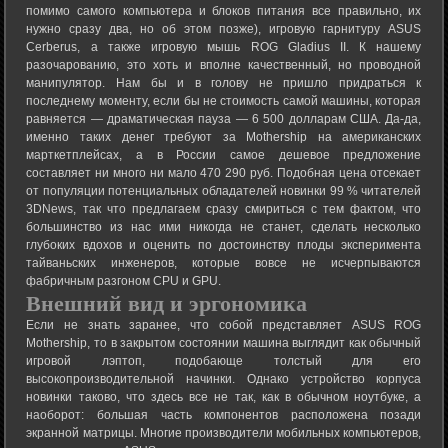
помимо самого компьютера и блоков питания все правильно, их
нужно сразу два, но об этом позже), игровую гарнитуру ASUS
Cerberus, а также игровую мышь ROG Gladius II. К нашему
разочарованию, это хоть и вполне качественный, но проводной
манипулятор. Нам бы и в голову не пришло придраться к
последнему моменту, если бы не стоимость самой машины, которая
равняется — драматическая пауза — 6 500 долларам США. Да-да,
именно таких денег требуют за Mothership на американских
марткетплейсах, а в России самое дешевое предложение
составляет ни много ни мало 470 290 руб. Подобная цена отсекает
от популяции потенциальных обладателей новинки 99 % читателей
3DNews, так что предлагаем сразу смириться с тем фактом, что
большинство из нас ими никогда не станет, сделать несколько
глубоких вдохов и оценить по достоинству плоды эксперимента
тайваньских инженеров, которые вовсе не исчерпываются
фабричным разгоном CPU и GPU.
Внешний вид и эргономика
Если не знать заранее, что собой представляет ASUS ROG
Mothership, то в закрытом состоянии машина выглядит как обычный
игровой лэптоп, подобающе толстый для его
высокопроизводительной начинки. Однако устройство корпуса
новинки таково, что здесь все не так, как в обычном ноутбуке, а
наоборот: большая часть компонентов расположена позади
экранной матрицы. Многие производители мобильных компьютеров,