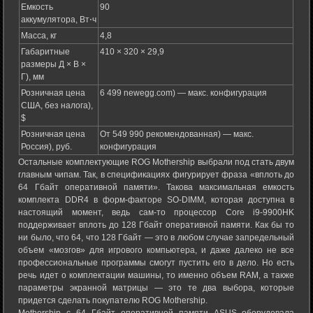
Емкость
90
аккумулятора, Вт⋅ч
Масса, кг
4,8
Габаритные
410 × 320 × 29,9
размеры Д × В ×
Г), мм
Розничная цена
6 499 newegg.com) — макс. конфигурация
США, без налога),
$
Розничная цена
От 549 990 рекомендованная) — макс.
Россия), руб.
конфигурация
Остальные комплектующие ROG Mothership выбрали под стать двум
главным чипам. Так, в спецификациях фигурирует фраза «вплоть до
64 Гбайт оперативной памяти». Такова максимальная емкость
комплекта DDR4 в форм-факторе SO-DIMM, которая доступна в
настоящий момент, ведь сам-то процессор Core i9-9900HK
поддерживает вплоть до 128 Гбайт оперативной памяти. Как бы то
ни было, что 64, что 128 Гбайт — это в любом случае запредельный
объем «мозгов» для игрового компьютера, и даже далеко не все
профессиональные программы смогут пустить его в дело. Но есть
речь идет о комплектации машины, то именно объем RAM, а также
параметры экранной матрицы — это те два выбора, которые
придется сделать покупателю ROG Mothership.