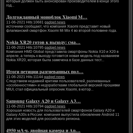
который должен быть анонсирован производителем в конце этого
год...
Долгожданный моноблок Xiaomi M…
11-06-2021 Hits:10681
gadget news
источники сообщают, что компания Xiaomi представит новый
флагманский смартфон Xiaomi Mi Mix 4 во второй половине года.
Nokia XR20 готов к выходу: сма…
11-06-2021 Hits:10795
gadget news
Компания HMD Global представила смартфоны Nokia X10 и X20 в
апреле, а теперь к выходу готовится новая модель под названием
Nokia XR20, которая была замечена в базе данных тест...
Итоги петиции разгневанных пол…
11-06-2021 Hits:11144
gadget news
Следствием недавней критики пользователей, разгневанных
«особенностями» и недоработками глобальной версией прошивки
MIUI, стал официальный опросник Xiaomi, в котор...
Samsung Galaxy A20 и Galaxy A3…
11-06-2021 Hits:10794
gadget news
Хорошая новость для пользователей смартфонов Galaxy A20 и
Galaxy A30s в России: компания выпустила обновление Android 11
для этих моделей для российского региона.
4950 мА·ч, двойная камера и An…