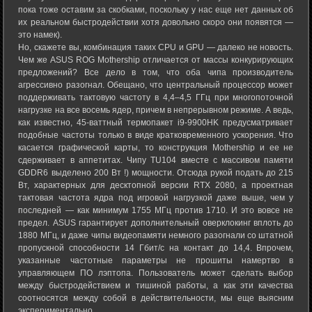
пока тоже оставим за скобками, поскольку у нас еще нет данных об
их реальном быстродействии хотя довольно скоро они появятся —
это намек).
Но, скажете вы, комбинация таких CPU и GPU — далеко не новость.
Чем же ASUS ROG Mothership отличается от массы конкурирующих
предложений? Все дело в том, что оба чипа производитель
агрессивно разогнал. Обещано, что центральный процессор может
поддерживать тактовую частоту в 4,4–4,5 ГГц при многопоточной
нагрузке на все восемь ядер, причем в непрерывном режиме. А ведь,
как известно, 45-ваттный термопакет i9-9900HK предусматривает
подобные частоты только в виде кратковременного ускорения. Что
касается графической карты, то конструкция Mothership и ее не
сдерживает в аппетитах. Чипу TU104 вместе с массивом памяти
GDDR6 выделено 200 Вт !) мощности. Отсюда рукой подать до 215
Вт, характерных для десктопной версии RTX 2080, а проектная
тактовая частота ядра под игровой нагрузкой даже выше, чем у
последней — как минимум 1755 МГц против 1710. И это вовсе не
предел. ASUS гарантирует дополнительный оверклокинг вплоть до
1880 МГц, и даже чипы видеопамяти немного разогнали со штатной
пропускной способности 14 Гбит/с на контакт до 14,4. Впрочем,
указанные частотные параметры не прошиты намертво в
управляющем ПО лэптопа. Пользователь может сделать выбор
между быстродействием и тишиной работы, а как эти качества
соотносятся между собой в действительности, мы еще выясним
экспериментально.