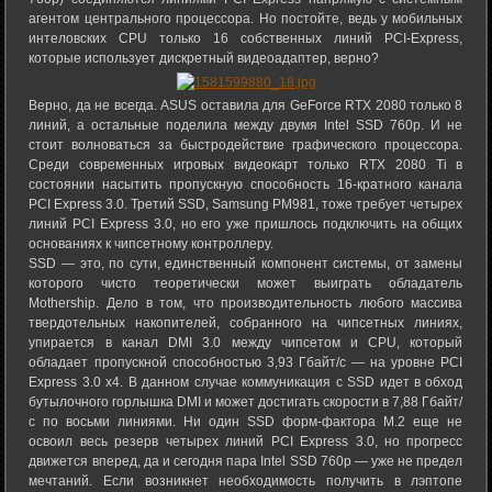
агентом центрального процессора. Но постойте, ведь у мобильных
интеловских CPU только 16 собственных линий PCI-Express,
которые использует дискретный видеоадаптер, верно?
Верно, да не всегда. ASUS оставила для GeForce RTX 2080 только 8
линий, а остальные поделила между двумя Intel SSD 760p. И не
стоит волноваться за быстродействие графического процессора.
Среди современных игровых видеокарт только RTX 2080 Ti в
состоянии насытить пропускную способность 16-кратного канала
PCI Express 3.0. Третий SSD, Samsung PM981, тоже требует четырех
линий PCI Express 3.0, но его уже пришлось подключить на общих
основаниях к чипсетному контроллеру.
SSD — это, по сути, единственный компонент системы, от замены
которого чисто теоретически может выиграть обладатель
Mothership. Дело в том, что производительность любого массива
твердотельных накопителей, собранного на чипсетных линиях,
упирается в канал DMI 3.0 между чипсетом и CPU, который
обладает пропускной способностью 3,93 Гбайт/с — на уровне PCI
Express 3.0 x4. В данном случае коммуникация с SSD идет в обход
бутылочного горлышка DMI и может достигать скорости в 7,88 Гбайт/
с по восьми линиями. Ни один SSD форм-фактора M.2 еще не
освоил весь резерв четырех линий PCI Express 3.0, но прогресс
движется вперед, да и сегодня пара Intel SSD 760p — уже не предел
мечтаний. Если возникнет необходимость получить в лэптопе