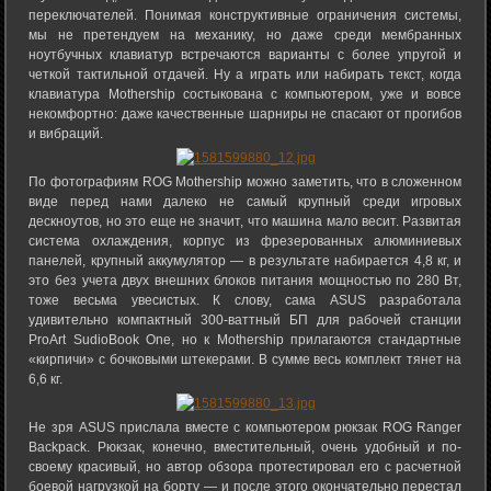
переключателей. Понимая конструктивные ограничения системы,
мы не претендуем на механику, но даже среди мембранных
ноутбучных клавиатур встречаются варианты с более упругой и
четкой тактильной отдачей. Ну а играть или набирать текст, когда
клавиатура Mothership состыкована с компьютером, уже и вовсе
некомфортно: даже качественные шарниры не спасают от прогибов
и вибраций.
По фотографиям ROG Mothership можно заметить, что в сложенном
виде перед нами далеко не самый крупный среди игровых
дескноутов, но это еще не значит, что машина мало весит. Развитая
система охлаждения, корпус из фрезерованных алюминиевых
панелей, крупный аккумулятор — в результате набирается 4,8 кг, и
это без учета двух внешних блоков питания мощностью по 280 Вт,
тоже весьма увесистых. К слову, сама ASUS разработала
удивительно компактный 300-ваттный БП для рабочей станции
ProArt SudioBook One, но к Mothership прилагаются стандартные
«кирпичи» с бочковыми штекерами. В сумме весь комплект тянет на
6,6 кг.
Не зря ASUS прислала вместе с компьютером рюкзак ROG Ranger
Backpack. Рюкзак, конечно, вместительный, очень удобный и по-
своему красивый, но автор обзора протестировал его с расчетной
боевой нагрузкой на борту — и после этого окончательно перестал