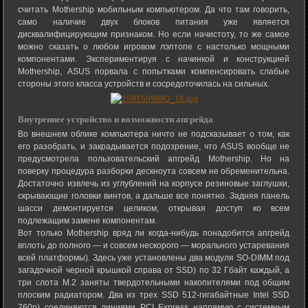
считать Mothership мобильным компьютером. Да что там говорить,
само наличие двух блоков питания уже является
дисквалифицирующим признаком. Но если начистоту, то же самое
можно сказать о любом игровом лэптопе с настолько мощными
компонентами. Экспериментируя с начинкой и конструкцией
Mothership, ASUS порвала с попытками компенсировать слабые
стороны этого класса устройств и сосредоточилась на сильных.
Внутреннее устройство и возможности апгрейда
Во внешнем облике компьютера ничто не подсказывает о том, как
его разобрать, и закрадывается подозрение, что ASUS вообще не
предусмотрела пользовательский апгрейд Mothership. Но на
поверку процедура разборки дескноута совсем не обременительна.
Достаточно извлечь из углублений на корпусе резиновые заглушки,
скрывающие головки винтов, а дальше все понятно. Задняя панель
шасси демонтируется целиком, открывая доступ ко всем
подлежащим замене компонентам.
Вот только Mothership вряд ли когда-нибудь понадобится апгрейд
вплоть до полного — и совсем нескорого — морального устаревания
всей платформы). Здесь уже установлены два модуля SO-DIMM под
загадочной черной крышкой справа от SSD) по 32 Гбайт каждый, а
три слота M.2 заняты твердотельными накопителями под общим
плоским радиатором. Два из трех SSD 512-гигабайтные Intel SSD
760p) соединяются линиями PCI Express напрямую с системным