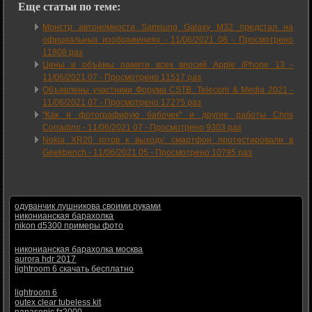
Еще статьи по теме:
Монстр автономности Samsung Galaxy M32 предстал на
официальных изображениях -
11/06/2021 08
-
Просмотрено
11808 раз
Цены и объёмы памяти всех версий Apple iPhone 13 -
11/06/2021 07
-
Просмотрено 11517 раз
Объявлены участники Форума CSTB. Telecom & Media 2021 -
11/06/2021 07
-
Просмотрено 17275 раз
"Как я фотографирую бабочек" и другие работы Chris
Corradino -
11/06/2021 07
-
Просмотрено 9303 раз
Nokia XR20 готов к выходу: смартфон протестировали в
Geekbench -
11/06/2021 05
-
Просмотрено 10795 раз
одуванчик лушникова своими руками
никонианская барахолка
nikon d5300 примеры фото
никонианская барахолка москва
aurora hdr 2017
lightroom 6 скачать бесплатно
lightroom 6
outex clear tubeless kit