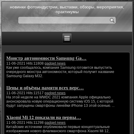
новинки фотоиндустрии, выставки, обзоры, мероприятия,
практикумы
Монстр автономности Samsung Ga…
11-06-2021 Hits:11808
gadget news
Как уже сообщалось, компания Samsung готовится выпустить
очередного монстра автономности, который получит название
Samsung Galaxy M32.
Цены и объёмы памяти всех верс…
11-06-2021 Hits:11517
gadget news
На этой неделе на WWDC 2021 компания Apple официально
анонсировала новую операционную систему iOS 15, с которой
будут запущены смартфоны линейки iPhone 13 этой осенью. ...
Xiaomi Mi 12 показали на первы…
11-06-2021 Hits:11298
gadget news
Китайские источники опубликовали первые концептуальные
изображения нового флагманского смартфона Xiaomi Mi 12,