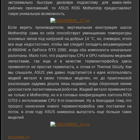
экстремально быструю дисковую подсистему для каких-либо
рабочих приложений, то ASUS ROG Mothership предоставляет
такую уникальную возможность.
Если верить производителю, вертикальная конструкция шасси
Mothership сама по себе способствует уменьшению температуры
основных чипов под нагрузкой на добрых 14 °C, но, очевидно, этого
все еще недостаточно, чтобы как следует охладить восьмиядерный
i9-9900HK и GeForce RTX 2080, когда оба компонента изначально
разогнаны. Мало того, что радиаторы CPU и GPU набраны медными
лепестками, так еще и в качестве термоинтерфейса здесь
применятся не простая термопаста, а сплав от Thermal Grizzly. Как
мы слышали, ASUS уже давно подступается к идее использовать
жидкий металл в своих топовых моделях, но до практической
реализации задумка дошла лишь недавно, когда сборочную линию
дооснастили патентованным роботом. Жидкий металл применяется
не только в Mothership, но и в топовых конфигурациях лэптопа ROG
G703 с интеловскими CPU 9-го поколения. Ну а благодаря тому, что
процесс нанесения нового термоинтерфейса уже поставлен на
поток, в этом году ASUS намерена выпустить еще больше таких
моделей.
источник >>