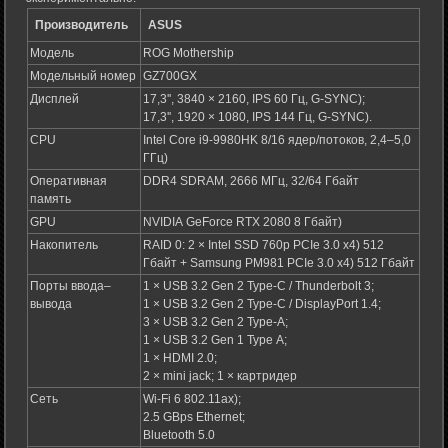
Производитель
ASUS
Модель
ROG Mothership
Модельный номер
GZ700GX
Дисплей
17,3'', 3840 × 2160, IPS 60 Гц, G-SYNC);
17,3'', 1920 × 1080, IPS 144 Гц, G-SYNC).
CPU
Intel Core i9-9980HK 8/16 ядер/потоков, 2,4–5,0
ГГц)
Оперативная
DDR4 SDRAM, 2666 МГц, 32/64 Гбайт
память
GPU
NVIDIA GeForce RTX 2080 8 Гбайт)
Накопитель
RAID 0: 2 × Intel SSD 760p PCIe 3.0 x4) 512
Гбайт + Samsung PM981 PCIe 3.0 x4) 512 Гбайт
Порты ввода–
1 × USB 3.2 Gen 2 Type-C / Thunderbolt 3;
вывода
1 × USB 3.2 Gen 2 Type-C / DisplayPort 1.4;
3 × USB 3.2 Gen 2 Type-A;
1 × USB 3.2 Gen 1 Type A;
1 × HDMI 2.0;
2 × mini jack; 1 × картридер
Сеть
Wi-Fi 6 802.11ax);
2.5 GBps Ethernet;
Bluetooth 5.0