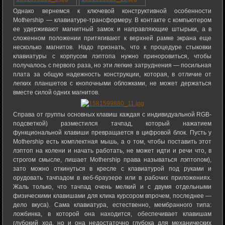
Однако вернемся к ключевой конструктивной особенности
Mothership — клавиатуре-трансформеру. В контакте с компьютером
ее удерживают магнитный замок и направляющие штырьки, а в
сложенном положении притягивают к верхней рамке экрана еще
несколько магнитов. Надо признать, что к процедуре стыковки
клавиатуры с корпусом лэптопа нужно приноровиться, чтобы
получалось с первого раза, но эти легкие затруднения — посильная
плата за общую надежность конструкции, которая, в отличие от
легких планшетов с кнопочными обложками, не может держаться
вместе силой одних магнитов.
Справа от группы основных клавиш каждая с индивидуальной RGB-
подсветкой) разместился тачпад, который нажатием
функциональной клавиши превращается в цифровой блок. Пусть у
Mothership есть комплектная мышь, а о том, чтобы поставить этот
лэптоп на колени и начать работать, не может идти и речи что, в
строгом смысле, лишает Mothership права называться лэптопом),
зато можно откинуться в кресле с клавиатурой под руками и
орудовать тачпадом в веб-браузере или в рабочих приложениях.
Жаль только, что тачпад очень мелкий и с двумя отдельными
физическими клавишами для клика курсором впрочем, последнее —
дело вкуса). Сама клавиатура, естественно, мембранного типа:
ложбинка, в которой она находится, обеспечивает клавишам
глубокий ход, но и она недостаточно глубока для механических