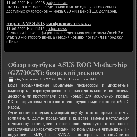
11-06-2021 Hits:10518
gadget news
HMD Global сегодня представила в Китае один из своих самых
доступных смартфонов — Nokia C20 Plus ценой 110 долларов.
Экран AMOLED, сапфировое стекл…
11-06-2021 Hits:11512
gadget news
Компания Huawei официально представила умные часы Watch 3 и
Watch 3 Pro второго июня, а сегодня новинки поступили в продажу
в Китае.
Обзор ноутбука ASUS ROG Mothership
(GZ700GX): боярский дескноут
Опубликовано: 13.02.2020, 00:00
| Просмотров: 848
Когда восьмиядерные мобильные процессоры и дискретные
видеокарты, соревнующиеся с производительности со своими
десктопными прототипами, стали нормой для мобильных игровых
ПК, конструкторам лэптопов стало трудно выделиться из общей
массы.
Одни стремятся сделать мощный ноутбук в то же время легким и
компактным, другие продвигают в качестве замены настольному
компьютеру громоздкие классические дескноуты с постоянно
нарастающими характеристиками. Но пока главные чипмейкеры IT-
индустрии — AMD, Intel и NVIDIA — не перешли на новый виток