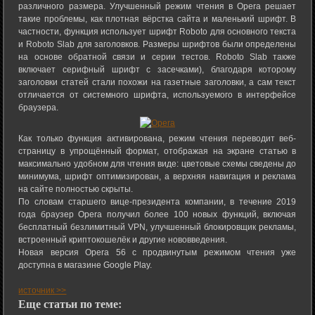
различного размера. Улучшенный режим чтения в Opera решает
такие проблемы, как плотная вёрстка сайта и маленький шрифт. В
частности, функция использует шрифт Roboto для основного текста
и Roboto Slab для заголовков. Размеры шрифтов были определены
на основе обратной связи и серии тестов. Roboto Slab также
включает серифный шрифт с засечками), благодаря которому
заголовки статей стали похожи на газетные заголовки, а сам текст
отличается от системного шрифта, используемого в интерфейсе
браузера.
Как только функция активирована, режим чтения переводит веб-
страницу в упрощённый формат, отображая на экране статью в
максимально удобном для чтения виде: цветовые схемы сведены до
минимума, шрифт оптимизирован, а верхняя навигация и реклама
на сайте полностью скрыты.
По словам старшего вице-президента компании, в течение 2019
года браузер Opera получил более 100 новых функций, включая
бесплатный безлимитный VPN, улучшенный блокировщик рекламы,
встроенный криптокошелёк и другие нововведения.
Новая версия Opera 56 с продвинутым режимом чтения уже
доступна в магазине Google Play.
источник >>
Еще статьи по теме: