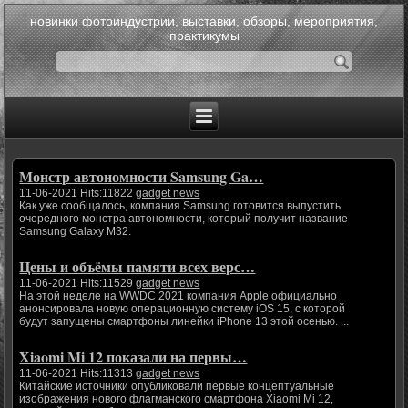
новинки фотоиндустрии, выставки, обзоры, мероприятия,
практикумы
Монстр автономности Samsung Ga…
11-06-2021 Hits:11822
gadget news
Как уже сообщалось, компания Samsung готовится выпустить
очередного монстра автономности, который получит название
Samsung Galaxy M32.
Цены и объёмы памяти всех верс…
11-06-2021 Hits:11529
gadget news
На этой неделе на WWDC 2021 компания Apple официально
анонсировала новую операционную систему iOS 15, с которой
будут запущены смартфоны линейки iPhone 13 этой осенью. ...
Xiaomi Mi 12 показали на первы…
11-06-2021 Hits:11313
gadget news
Китайские источники опубликовали первые концептуальные
изображения нового флагманского смартфона Xiaomi Mi 12,