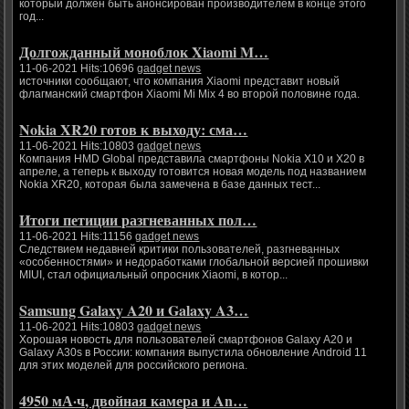
который должен быть анонсирован производителем в конце этого
год...
Долгожданный моноблок Xiaomi M…
11-06-2021 Hits:10696
gadget news
источники сообщают, что компания Xiaomi представит новый
флагманский смартфон Xiaomi Mi Mix 4 во второй половине года.
Nokia XR20 готов к выходу: сма…
11-06-2021 Hits:10803
gadget news
Компания HMD Global представила смартфоны Nokia X10 и X20 в
апреле, а теперь к выходу готовится новая модель под названием
Nokia XR20, которая была замечена в базе данных тест...
Итоги петиции разгневанных пол…
11-06-2021 Hits:11156
gadget news
Следствием недавней критики пользователей, разгневанных
«особенностями» и недоработками глобальной версией прошивки
MIUI, стал официальный опросник Xiaomi, в котор...
Samsung Galaxy A20 и Galaxy A3…
11-06-2021 Hits:10803
gadget news
Хорошая новость для пользователей смартфонов Galaxy A20 и
Galaxy A30s в России: компания выпустила обновление Android 11
для этих моделей для российского региона.
4950 мА·ч, двойная камера и An…