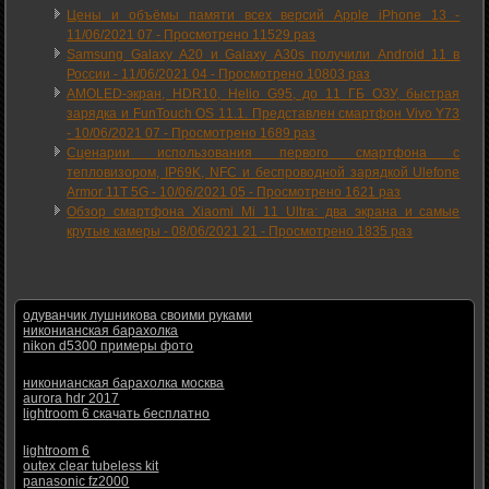
Цены и объёмы памяти всех версий Apple iPhone 13 -
11/06/2021 07
-
Просмотрено 11529 раз
Samsung Galaxy A20 и Galaxy A30s получили Android 11 в
России -
11/06/2021 04
-
Просмотрено 10803 раз
AMOLED-экран, HDR10, Helio G95, до 11 ГБ ОЗУ, быстрая
зарядка и FunTouch OS 11.1. Представлен смартфон Vivo Y73
-
10/06/2021 07
-
Просмотрено 1689 раз
Сценарии использования первого смартфона с
тепловизором, IP69K, NFC и беспроводной зарядкой Ulefone
Armor 11T 5G -
10/06/2021 05
-
Просмотрено 1621 раз
Обзор смартфона Xiaomi Mi 11 Ultra: два экрана и самые
крутые камеры -
08/06/2021 21
-
Просмотрено 1835 раз
одуванчик лушникова своими руками
никонианская барахолка
nikon d5300 примеры фото
никонианская барахолка москва
aurora hdr 2017
lightroom 6 скачать бесплатно
lightroom 6
outex clear tubeless kit
panasonic fz2000