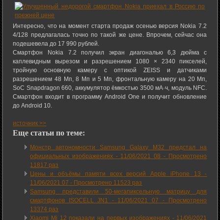
Интересно, что на момент старта продаж осенью версия Nokia 7.2
4/128 предлагалась точно по такой же цене. Впрочем, сейчас она
подешевела до 17 990 рублей.
Смартфон Nokia 7.2 получил экран диагональю 6,3 дюйма с
каплевидным вырезом и разрешением 1080 × 2340 пикселей,
тройную основную камеру с оптикой ZEISS и датчиками
разрешением 48 Мп, 8 Мп и 5 Мп, фронтальную камеру на 20 Мп,
SoC Snapdragon 660, аккумулятор ёмкостью 3500 мА·ч, модуль NFC.
Смартфон входит в программу Android One и получит обновление
до Android 10.
источник >>
Еще статьи по теме:
Монстр автономности Samsung Galaxy M32 предстал на
официальных изображениях -
11/06/2021 08
-
Просмотрено
11817 раз
Цены и объёмы памяти всех версий Apple iPhone 13 -
11/06/2021 07
-
Просмотрено 11523 раз
Samsung представили 50-мегапиксельную матрицу для
смартфонов ISOCELL JN1 -
11/06/2021 07
-
Просмотрено
13374 раз
Xiaomi Mi 12 показали на первых изображениях -
11/06/2021