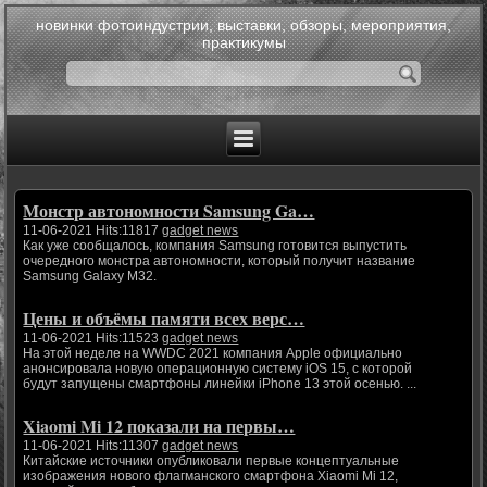
новинки фотоиндустрии, выставки, обзоры, мероприятия,
практикумы
Монстр автономности Samsung Ga…
11-06-2021 Hits:11817
gadget news
Как уже сообщалось, компания Samsung готовится выпустить
очередного монстра автономности, который получит название
Samsung Galaxy M32.
Цены и объёмы памяти всех верс…
11-06-2021 Hits:11523
gadget news
На этой неделе на WWDC 2021 компания Apple официально
анонсировала новую операционную систему iOS 15, с которой
будут запущены смартфоны линейки iPhone 13 этой осенью. ...
Xiaomi Mi 12 показали на первы…
11-06-2021 Hits:11307
gadget news
Китайские источники опубликовали первые концептуальные
изображения нового флагманского смартфона Xiaomi Mi 12,