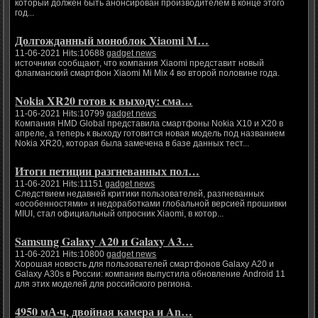
который должен быть анонсирован производителем в конце этого
год...
Долгожданный моноблок Xiaomi M…
11-06-2021 Hits:10688
gadget news
источники сообщают, что компания Xiaomi представит новый
флагманский смартфон Xiaomi Mi Mix 4 во второй половине года.
Nokia XR20 готов к выходу: сма…
11-06-2021 Hits:10799
gadget news
Компания HMD Global представила смартфоны Nokia X10 и X20 в
апреле, а теперь к выходу готовится новая модель под названием
Nokia XR20, которая была замечена в базе данных тест...
Итоги петиции разгневанных пол…
11-06-2021 Hits:11151
gadget news
Следствием недавней критики пользователей, разгневанных
«особенностями» и недоработками глобальной версией прошивки
MIUI, стал официальный опросник Xiaomi, в котор...
Samsung Galaxy A20 и Galaxy A3…
11-06-2021 Hits:10800
gadget news
Хорошая новость для пользователей смартфонов Galaxy A20 и
Galaxy A30s в России: компания выпустила обновление Android 11
для этих моделей для российского региона.
4950 мА·ч, двойная камера и An…