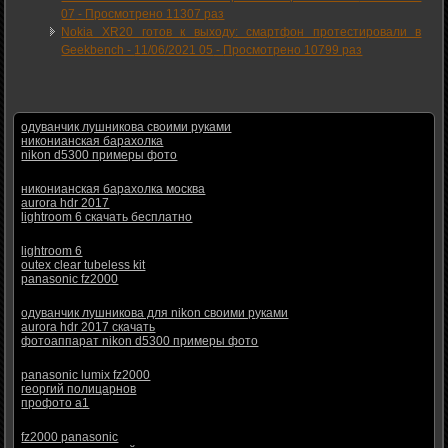
07
-
Просмотрено 11307 раз
Nokia XR20 готов к выходу: смартфон протестировали в
Geekbench -
11/06/2021 05
-
Просмотрено 10799 раз
одуванчик лушникова своими руками
никонианская барахолка
nikon d5300 примеры фото
никонианская барахолка москва
aurora hdr 2017
lightroom 6 скачать бесплатно
lightroom 6
outex clear tubeless kit
panasonic fz2000
одуванчик лушникова для nikon своими руками
aurora hdr 2017 скачать
фотоаппарат nikon d5300 примеры фото
panasonic lumix fz2000
георгий полицарнов
профото а1
fz2000 panasonic