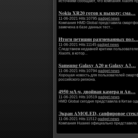
источники сообщают, что компания Xiaomi п
Nokia XR20 готов к выходу: сма…
11-06-2021 Hits:10795
gadget news
Компания HMD Global представила смартфоны
замечена в базе данных тест...
Итоги петиции разгневанных пол
11-06-2021 Hits:11145
gadget news
Следствием недавней критики пользователе
Xiaomi, в котор...
Samsung Galaxy A20 и Galaxy A3…
11-06-2021 Hits:10794
gadget news
Хорошая новость для пользователей смартфо
российского региона.
4950 мА·ч, двойная камера и An…
11-06-2021 Hits:10519
gadget news
HMD Global сегодня представила в Китае од
Экран AMOLED, сапфировое сте
11-06-2021 Hits:11512
gadget news
Компания Huawei официально представила ум