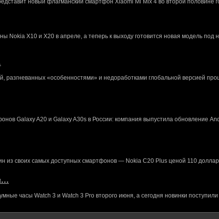
редставит новый флагманский смартфон Xiaomi Mi Mix 4 во второй половине г
 Nokia X10 и X20 в апреле, а теперь к выходу готовится новая модель под 
…
й, разгневанных «особенностями» и недоработками глобальной версией про
нов Galaxy A20 и Galaxy A30s в России: компания выпустила обновление And
ин из своих самых доступных смартфонов — Nokia C20 Plus ценой 110 доллар
кл…
ные часы Watch 3 и Watch 3 Pro второго июня, а сегодня новинки поступили 