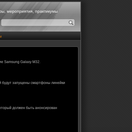
оры, мероприятия, практикумы
и
ие Samsung Galaxy M32.
ой будут запущены смартфоны линейки
который должен быть анонсирован