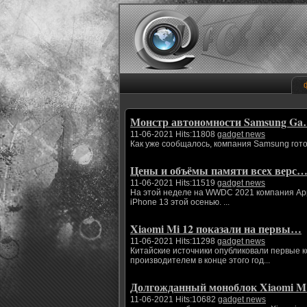
Монстр автономности Samsung G
11-06-2021 Hits:11808
gadget news
Как уже сообщалось, компания Samsung гото
Цены и объёмы памяти всех верс
11-06-2021 Hits:11519
gadget news
На этой неделе на WWDC 2021 компания App
iPhone 13 этой осенью. ...
Xiaomi Mi 12 показали на первы…
11-06-2021 Hits:11298
gadget news
Китайские источники опубликовали первые 
производителем в конце этого год...
Долгожданный моноблок Xiaomi 
11-06-2021 Hits:10682
gadget news