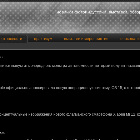
новинки фотоиндустрии, выставки, обз
фотоновости
практикум
выставки и мероприятия
персонали
a…
вится выпустить очередного монстра автономности, который получит назван
…
le официально анонсировала новую операционную систему iOS 15, с котор
концептуальные изображения нового флагманского смартфона Xiaomi Mi 12, 
M…