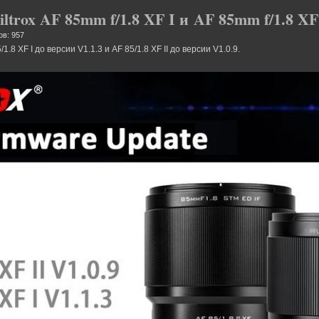
trox AF 85mm f/1.8 XF I и AF 85mm f/1.8 XF
ов: 957
.8 XF I до версии V1.1.3 и AF 85/1.8 XF II до версии V1.0.9.