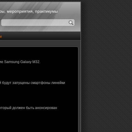
оры, мероприятия, практикумы
и
ие Samsung Galaxy M32.
ой будут запущены смартфоны линейки
который должен быть анонсирован