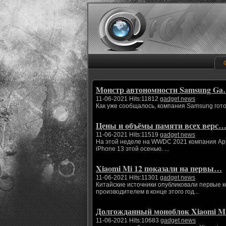
Монстр автономности Samsung G
11-06-2021 Hits:11812
gadget news
Как уже сообщалось, компания Samsung гото
Цены и объёмы памяти всех верс
11-06-2021 Hits:11519
gadget news
На этой неделе на WWDC 2021 компания App
iPhone 13 этой осенью. ...
Xiaomi Mi 12 показали на первы…
11-06-2021 Hits:11301
gadget news
Китайские источники опубликовали первые 
производителем в конце этого год...
Долгожданный моноблок Xiaomi 
11-06-2021 Hits:10683
gadget news