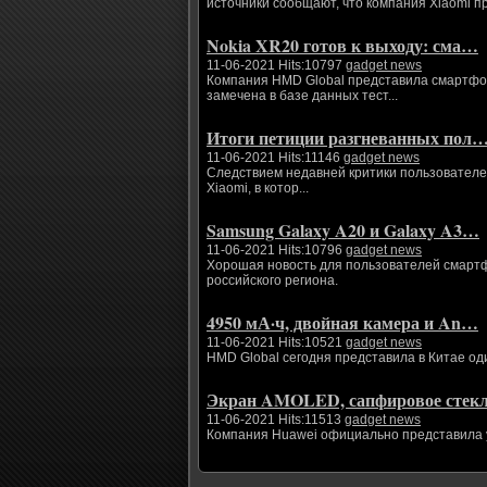
источники сообщают, что компания Xiaomi п
Nokia XR20 готов к выходу: сма…
11-06-2021 Hits:10797
gadget news
Компания HMD Global представила смартфоны
замечена в базе данных тест...
Итоги петиции разгневанных пол
11-06-2021 Hits:11146
gadget news
Следствием недавней критики пользователе
Xiaomi, в котор...
Samsung Galaxy A20 и Galaxy A3…
11-06-2021 Hits:10796
gadget news
Хорошая новость для пользователей смартфо
российского региона.
4950 мА·ч, двойная камера и An…
11-06-2021 Hits:10521
gadget news
HMD Global сегодня представила в Китае од
Экран AMOLED, сапфировое сте
11-06-2021 Hits:11513
gadget news
Компания Huawei официально представила ум