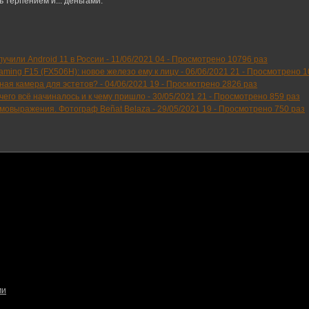
 терпением и... деньгами.
учили Android 11 в России -
11/06/2021 04
-
Просмотрено 10796 раз
ming F15 (FX506H): новое железо ему к лицу -
06/06/2021 21
-
Просмотрено 1
ьная камера для эстетов? -
04/06/2021 19
-
Просмотрено 2826 раз
чего всё начиналось и к чему пришло -
30/05/2021 21
-
Просмотрено 859 раз
амовыражения. Фотограф Beñat Belaza -
29/05/2021 19
-
Просмотрено 750 раз
ми