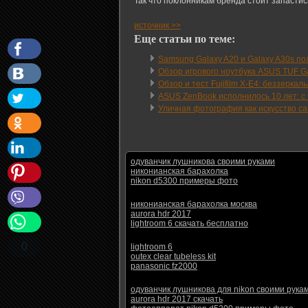
Так что поклонникам бренда стоит запастись
источник >>
Еще статьи по теме:
Samsung Galaxy A20 и Galaxy A30s пол
Обзор игрового ноутбука ASUS TUF Ga
Обзор и тест Fujifilm X-E4: беззеркал
ASUS ZenBook исполнилось 10 лет: с 
Уличная фотография как искусство с
одуванчик лушникова своими руками
никонианская барахолка
nikon d5300 примеры фото
никонианская барахолка москва
aurora hdr 2017
lightroom 6 скачать бесплатно
0
lightroom 6
outex clear tubeless kit
panasonic fz2000
одуванчик лушникова для nikon своими рука
aurora hdr 2017 скачать