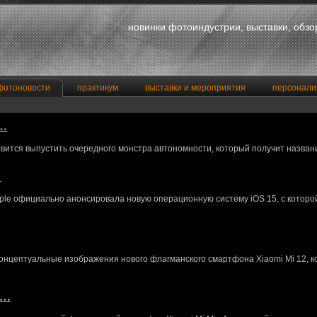
новинки фотоиндустрии, выставки, обз
фотоновости
практикум
выставки и мероприятия
персонали
a…
вится выпустить очередного монстра автономности, который получит назван
…
le официально анонсировала новую операционную систему iOS 15, с котор
концептуальные изображения нового флагманского смартфона Xiaomi Mi 12, 
M…