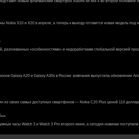
редставит новый флагманский смартфон Xiaomi Mi Mix 4 во второй половине г
 Nokia X10 и X20 в апреле, а теперь к выходу готовится новая модель под 
…
й, разгневанных «особенностями» и недоработками глобальной версией про
нов Galaxy A20 и Galaxy A30s в России: компания выпустила обновление And
ин из своих самых доступных смартфонов — Nokia C20 Plus ценой 110 доллар
кл…
ные часы Watch 3 и Watch 3 Pro второго июня, а сегодня новинки поступили 