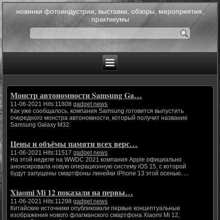
новинки фотоиндустрии, выставки, обзоры, мероприятия,
практикумы
Монстр автономности Samsung Ga…
11-06-2021 Hits:11808
gadget news
Как уже сообщалось, компания Samsung готовится выпустить
очередного монстра автономности, который получит название
Samsung Galaxy M32.
Цены и объёмы памяти всех верс…
11-06-2021 Hits:11517
gadget news
На этой неделе на WWDC 2021 компания Apple официально
анонсировала новую операционную систему iOS 15, с которой
будут запущены смартфоны линейки iPhone 13 этой осенью. ...
Xiaomi Mi 12 показали на первы…
11-06-2021 Hits:11298
gadget news
Китайские источники опубликовали первые концептуальные
изображения нового флагманского смартфона Xiaomi Mi 12,