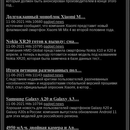
который должен быть анонсирован производителем в конце этого
год...
Долгожданный моноблок Xiaomi M…
11-06-2021 Hits:10680
gadget news
источники сообщают, что компания Xiaomi представит новый
флагманский смартфон Xiaomi Mi Mix 4 во второй половине года.
Nokia XR20 готов к выходу: сма…
11-06-2021 Hits:10795
gadget news
Компания HMD Global представила смартфоны Nokia X10 и X20 в
апреле, а теперь к выходу готовится новая модель под названием
Nokia XR20, которая была замечена в базе данных тест...
Итоги петиции разгневанных пол…
11-06-2021 Hits:11143
gadget news
Следствием недавней критики пользователей, разгневанных
«особенностями» и недоработками глобальной версией прошивки
MIUI, стал официальный опросник Xiaomi, в котор...
Samsung Galaxy A20 и Galaxy A3…
11-06-2021 Hits:10794
gadget news
Хорошая новость для пользователей смартфонов Galaxy A20 и
Galaxy A30s в России: компания выпустила обновление Android 11
для этих моделей для российского региона.
4950 мА·ч, двойная камера и An…