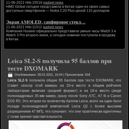
11-06-2021 Hits:10518
gadget news
HMD Global сегодня представила в Китае один из своих самых
доступных смартфонов — Nokia C20 Plus ценой 110 долларов.
Экран AMOLED, сапфировое стекл…
11-06-2021 Hits:11512
gadget news
Компания Huawei официально представила умные часы Watch 3 и
Watch 3 Pro второго июня, а сегодня новинки поступили в продажу
в Китае.
Leica SL2-S получила 95 баллов при
тесте DXOMARK
Опубликовано: 28.01.2021, 16:04
| Просмотров: 918
Leica
SL2
-
S
получила общие 95 баллов при тесте DXOMARK, что
ставит сенсор этой камеры на 20-е место в общем рейтинге
лаборатории включая средний формат) и на 18-е место среди
полнокадровых 35-мм камер, сразу после Sony A7C, A7 III и Canon
EOS R5. Это вторая по количеству баллов Leica, всего на один балл
позади полнокадровой компактной Leica Q2 с более высоким
разрешением 47 МП), что означает, что они практически идентичны
с точки зрения чувствительности.