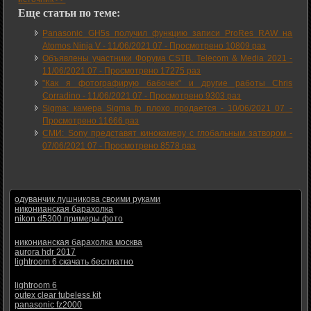
Еще статьи по теме:
Panasonic GH5s получил функцию записи ProRes RAW на
Atomos Ninja V -
11/06/2021 07
-
Просмотрено 10809 раз
Объявлены участники Форума CSTB. Telecom & Media 2021 -
11/06/2021 07
-
Просмотрено 17275 раз
"Как я фотографирую бабочек" и другие работы Chris
Corradino -
11/06/2021 07
-
Просмотрено 9303 раз
Sigma: камера Sigma fp плохо продается -
10/06/2021 07
-
Просмотрено 11666 раз
СМИ: Sony представят кинокамеру с глобальным затвором -
07/06/2021 07
-
Просмотрено 8578 раз
одуванчик лушникова своими руками
никонианская барахолка
nikon d5300 примеры фото
никонианская барахолка москва
aurora hdr 2017
lightroom 6 скачать бесплатно
lightroom 6
outex clear tubeless kit
panasonic fz2000