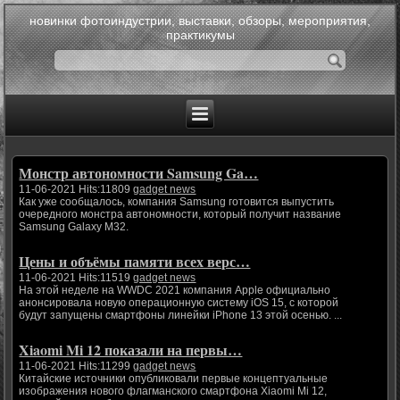
новинки фотоиндустрии, выставки, обзоры, мероприятия,
практикумы
Монстр автономности Samsung Ga…
11-06-2021 Hits:11809
gadget news
Как уже сообщалось, компания Samsung готовится выпустить
очередного монстра автономности, который получит название
Samsung Galaxy M32.
Цены и объёмы памяти всех верс…
11-06-2021 Hits:11519
gadget news
На этой неделе на WWDC 2021 компания Apple официально
анонсировала новую операционную систему iOS 15, с которой
будут запущены смартфоны линейки iPhone 13 этой осенью. ...
Xiaomi Mi 12 показали на первы…
11-06-2021 Hits:11299
gadget news
Китайские источники опубликовали первые концептуальные
изображения нового флагманского смартфона Xiaomi Mi 12,