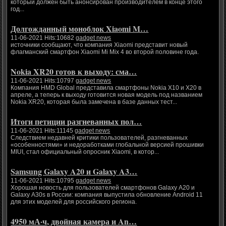
который должен быть анонсирован производителем в конце этого
год...
Долгожданный моноблок Xiaomi M…
11-06-2021 Hits:10682
gadget news
источники сообщают, что компания Xiaomi представит новый
флагманский смартфон Xiaomi Mi Mix 4 во второй половине года.
Nokia XR20 готов к выходу: сма…
11-06-2021 Hits:10797
gadget news
Компания HMD Global представила смартфоны Nokia X10 и X20 в
апреле, а теперь к выходу готовится новая модель под названием
Nokia XR20, которая была замечена в базе данных тест...
Итоги петиции разгневанных пол…
11-06-2021 Hits:11145
gadget news
Следствием недавней критики пользователей, разгневанных
«особенностями» и недоработками глобальной версией прошивки
MIUI, стал официальный опросник Xiaomi, в котор...
Samsung Galaxy A20 и Galaxy A3…
11-06-2021 Hits:10795
gadget news
Хорошая новость для пользователей смартфонов Galaxy A20 и
Galaxy A30s в России: компания выпустила обновление Android 11
для этих моделей для российского региона.
4950 мА·ч, двойная камера и An…