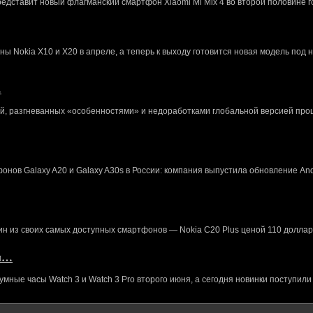
редставит новый флагманский смартфон Xiaomi Mi Mix 4 во второй половине г
 Nokia X10 и X20 в апреле, а теперь к выходу готовится новая модель под 
…
й, разгневанных «особенностями» и недоработками глобальной версией про
нов Galaxy A20 и Galaxy A30s в России: компания выпустила обновление And
ин из своих самых доступных смартфонов — Nokia C20 Plus ценой 110 доллар
кл…
ные часы Watch 3 и Watch 3 Pro второго июня, а сегодня новинки поступили 