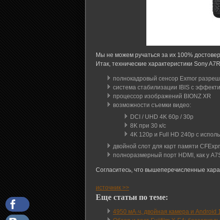
Мы не можем ручаться за их 100% достоверно
Итак, технические характеристики Sony A7
полнокадровый сенсор Exmor разре
система стабилизации IBIS с эффекти
процессор изображений BIONZ XR
возможности съемки видео:
DCI / UHD 4K 60p / 30p
8K при 30 к/с
4K 120p и Full HD 240p с исп
двойной слот для карт памяти CFExpr
полноразмерный порт HDMI, как у A7S 
Согласитесь, что вышеперечисленные харак
источник >>
Еще статьи по теме:
4950 мА·ч, двойная камера и Android