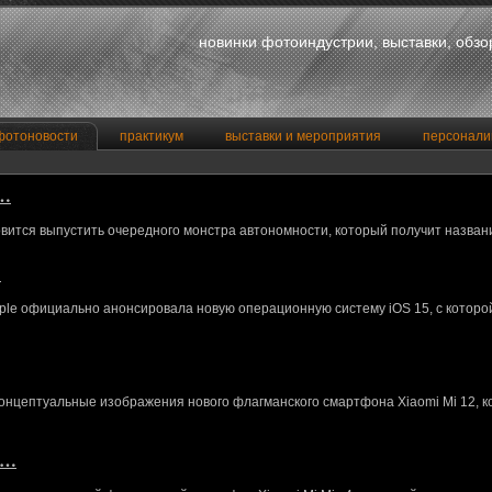
новинки фотоиндустрии, выставки, обз
фотоновости
практикум
выставки и мероприятия
персонали
a…
вится выпустить очередного монстра автономности, который получит назван
…
le официально анонсировала новую операционную систему iOS 15, с котор
концептуальные изображения нового флагманского смартфона Xiaomi Mi 12, 
M…