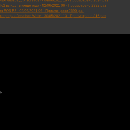
ьная камера для эстетов? -
04/06/2021 19
-
Просмотрено 2824 раз
/2 выйдут в конце года -
02/06/2021 06
-
Просмотрено 2332 раз
on EOS R3 -
02/06/2021 06
-
Просмотрено 2690 раз
тография Jonathan White -
30/05/2021 13
-
Просмотрено 816 раз
ми