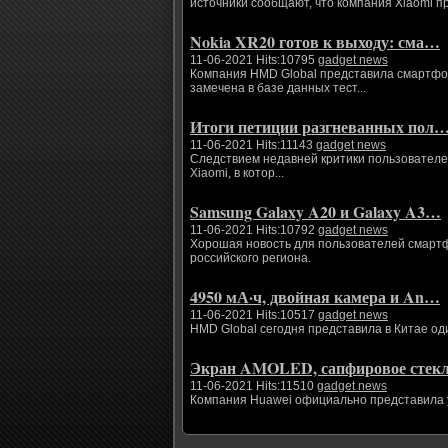
источники сообщают, что компания Xiaomi п
Nokia XR20 готов к выходу: сма…
11-06-2021 Hits:10795
gadget news
Компания HMD Global представила смартфоны
замечена в базе данных тест...
Итоги петиции разгневанных пол
11-06-2021 Hits:11143
gadget news
Следствием недавней критики пользователе
Xiaomi, в котор...
Samsung Galaxy A20 и Galaxy A3…
11-06-2021 Hits:10792
gadget news
Хорошая новость для пользователей смартфо
российского региона.
4950 мА·ч, двойная камера и An…
11-06-2021 Hits:10517
gadget news
HMD Global сегодня представила в Китае од
Экран AMOLED, сапфировое сте
11-06-2021 Hits:11510
gadget news
Компания Huawei официально представила ум