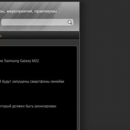
оры, мероприятия, практикумы
и
ие Samsung Galaxy M32.
ой будут запущены смартфоны линейки
который должен быть анонсирован