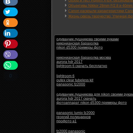
Обзор и тест Fujifilm X-E4: беззеркал
Объективы Nikkor 28mm F/2.8 и 40mm F
Canon раскрыли характеристики Can
Жизнь сквозь творчество. Уличная фо
одуванчик лушникова своими руками
никонианская барахолка
nikon d5300 примеры фото
никонианская барахолка москва
aurora hdr 2017
lightroom 6 скачать бесплатно
0
lightroom 6
outex clear tubeless kit
panasonic fz2000
одуванчик лушникова для nikon своими рука
aurora hdr 2017 скачать
фотоаппарат nikon d5300 примеры фото
panasonic lumix fz2000
георгий полицарнов
профото а1
fz2000 panasonic