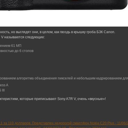
сть, но выглядят они, в целом, как гвоздь в крышку гроба БЗК Canon.
R V называются следующие:
шением 61 МП
вностью до 6 стопов
ользованием алгоритма объединения пикселей и небольшим кадрированием дл
ess A
III
теристики, которые приписывают Sony A7R V, очень «вкусные»!
 11 за 110 долларов. Представлен недорогой смартфон Nokia C20 Plus -
11/06/