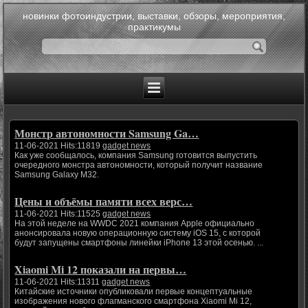
новинки фотоиндустрии, выставки, обзоры, мероприятия,
практикумы
Монстр автономности Samsung Ga…
11-06-2021 Hits:11819
gadget news
Как уже сообщалось, компания Samsung готовится выпустить
очередного монстра автономности, который получит название
Samsung Galaxy M32.
Цены и объёмы памяти всех верс…
11-06-2021 Hits:11525
gadget news
На этой неделе на WWDC 2021 компания Apple официально
анонсировала новую операционную систему iOS 15, с которой
будут запущены смартфоны линейки iPhone 13 этой осенью. ...
Xiaomi Mi 12 показали на первы…
11-06-2021 Hits:11311
gadget news
Китайские источники опубликовали первые концептуальные
изображения нового флагманского смартфона Xiaomi Mi 12,