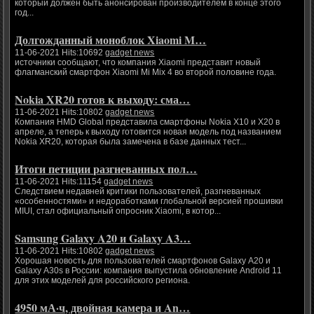
который должен быть анонсирован производителем в конце этого
год...
Долгожданный моноблок Xiaomi M…
11-06-2021 Hits:10692
gadget news
источники сообщают, что компания Xiaomi представит новый
флагманский смартфон Xiaomi Mi Mix 4 во второй половине года.
Nokia XR20 готов к выходу: сма…
11-06-2021 Hits:10802
gadget news
Компания HMD Global представила смартфоны Nokia X10 и X20 в
апреле, а теперь к выходу готовится новая модель под названием
Nokia XR20, которая была замечена в базе данных тест...
Итоги петиции разгневанных пол…
11-06-2021 Hits:11154
gadget news
Следствием недавней критики пользователей, разгневанных
«особенностями» и недоработками глобальной версией прошивки
MIUI, стал официальный опросник Xiaomi, в котор...
Samsung Galaxy A20 и Galaxy A3…
11-06-2021 Hits:10802
gadget news
Хорошая новость для пользователей смартфонов Galaxy A20 и
Galaxy A30s в России: компания выпустила обновление Android 11
для этих моделей для российского региона.
4950 мА·ч, двойная камера и An…