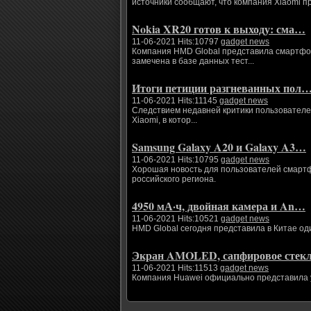
источники сообщают, что компания Xiaomi п
Nokia XR20 готов к выходу: сма…
11-06-2021 Hits:10797
gadget news
Компания HMD Global представила смартфоны
замечена в базе данных тест...
Итоги петиции разгневанных пол
11-06-2021 Hits:11145
gadget news
Следствием недавней критики пользователе
Xiaomi, в котор...
Samsung Galaxy A20 и Galaxy A3…
11-06-2021 Hits:10795
gadget news
Хорошая новость для пользователей смартфо
российского региона.
4950 мА·ч, двойная камера и An…
11-06-2021 Hits:10521
gadget news
HMD Global сегодня представила в Китае од
Экран AMOLED, сапфировое сте
11-06-2021 Hits:11513
gadget news
Компания Huawei официально представила ум