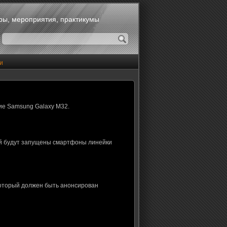
оры, мероприятия, практикумы
и
ие Samsung Galaxy M32.
ой будут запущены смартфоны линейки
который должен быть анонсирован