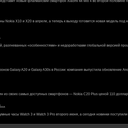
редставит новый флагманский смартфон Xiaomi Mi Mix 4 во второй половине г
 Nokia X10 и X20 в апреле, а теперь к выходу готовится новая модель под 
…
й, разгневанных «особенностями» и недоработками глобальной версией про
нов Galaxy A20 и Galaxy A30s в России: компания выпустила обновление And
ин из своих самых доступных смартфонов — Nokia C20 Plus ценой 110 доллар
кл…
ные часы Watch 3 и Watch 3 Pro второго июня, а сегодня новинки поступили 