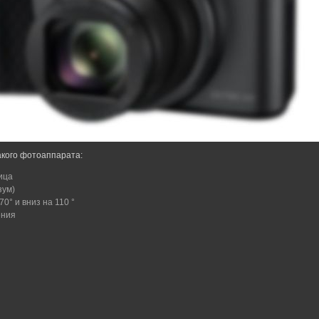
акого фотоаппарата:
ица
зум)
0° и вниз на 110 °
ения