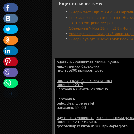
Еще статьи по теме:
Обзор и тест Fujifilm X-E4: беззеркал
Представлен первый планшет Huawei 
13
-
Просмотрено 765 раз
Объективы Nikkor 28mm F/2.8 и 40mm F
Анонсирован накамерный монитор-рек
Обзор ноутбука HUAWEI MateBook 14 
одуванчик лушникова своими руками
никонианская барахолка
nikon d5300 примеры фото
никонианская барахолка москва
aurora hdr 2017
lightroom 6 скачать бесплатно
0
lightroom 6
outex clear tubeless kit
panasonic fz2000
одуванчик лушникова для nikon своими рука
aurora hdr 2017 скачать
фотоаппарат nikon d5300 примеры фото