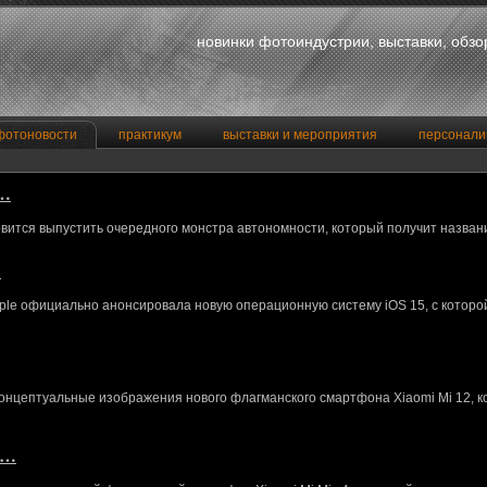
новинки фотоиндустрии, выставки, обз
фотоновости
практикум
выставки и мероприятия
персонали
a…
вится выпустить очередного монстра автономности, который получит назван
…
le официально анонсировала новую операционную систему iOS 15, с котор
концептуальные изображения нового флагманского смартфона Xiaomi Mi 12, 
M…