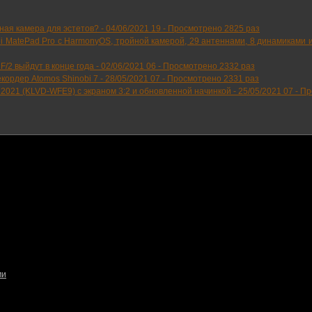
ьная камера для эстетов? -
04/06/2021 19
-
Просмотрено 2825 раз
MatePad Pro с HarmonyOS, тройной камерой, 29 антеннами, 8 динамиками и
/2 выйдут в конце года -
02/06/2021 06
-
Просмотрено 2332 раз
ордер Atomos Shinobi 7 -
28/05/2021 07
-
Просмотрено 2331 раз
2021 (KLVD-WFE9) с экраном 3:2 и обновленной начинкой -
25/05/2021 07
-
Пр
ми