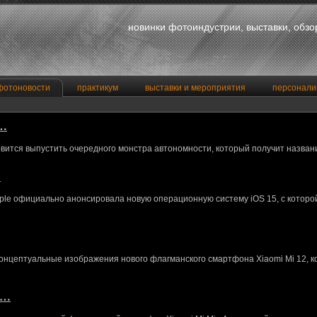
новинки фотоиндустрии, выставки, обз
фотоновости
практикум
выставки и мероприятия
персонали
a…
вится выпустить очередного монстра автономности, который получит назван
…
le официально анонсировала новую операционную систему iOS 15, с котор
концептуальные изображения нового флагманского смартфона Xiaomi Mi 12, 
M…