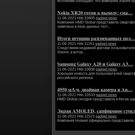
источники сообщают, что компания Xiaomi п
Nokia XR20 готов к выходу: сма…
11-06-2021 Hits:10805
gadget news
Компания HMD Global представила смартфоны
замечена в базе данных тест...
Итоги петиции разгневанных пол
11-06-2021 Hits:11161
gadget news
Следствием недавней критики пользователе
Xiaomi, в котор...
Samsung Galaxy A20 и Galaxy A3…
11-06-2021 Hits:10808
gadget news
Хорошая новость для пользователей смартфо
российского региона.
4950 мА·ч, двойная камера и An…
11-06-2021 Hits:10533
gadget news
HMD Global сегодня представила в Китае од
Экран AMOLED, сапфировое сте
11-06-2021 Hits:11523
gadget news
Компания Huawei официально представила ум