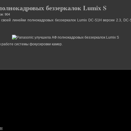
полнокадровых беззеркалок Lumix S
ов: 904
 своей линейки полнокадровых беззеркалок Lumix DC-S1H версии 2.3, DC-S
 работе системы фокусировки камер.
ми