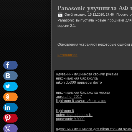
Panasonic улучшила АФ 
Опубликовано: 15.12.2020, 17:46
| Просмотр
Panasonic выпустила новые прошивки для
версии 2.1.
Обновления устраняют некоторые ошибки в
источник >>
одуванчик лушникова своими руками
никонианская барахолка
nikon d5300 примеры фото
никонианская барахолка москва
aurora hdr 2017
lightroom 6 скачать бесплатно
lightroom 6
outex clear tubeless kit
panasonic fz2000
одуванчик лушникова для nikon своими рука