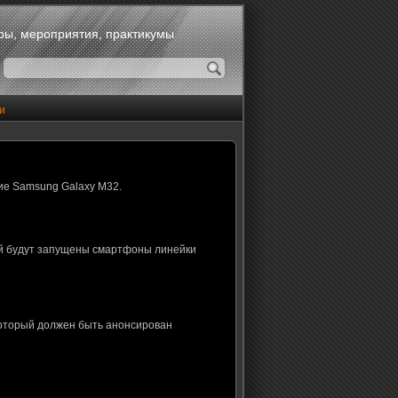
оры, мероприятия, практикумы
и
ие Samsung Galaxy M32.
ой будут запущены смартфоны линейки
который должен быть анонсирован