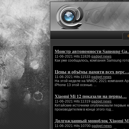
Монстр автономности Samsung G
11-06-2021 Hits:11826
gadget news
Как уже сообщалось, компания Samsung гото
Цены и объёмы памяти всех верс
11-06-2021 Hits:11533
gadget news
На этой неделе на WWDC 2021 компания App
iPhone 13 этой осенью. ...
Xiaomi Mi 12 показали на первы…
11-06-2021 Hits:11319
gadget news
Китайские источники опубликовали первые 
производителем в конце этого год...
Долгожданный моноблок Xiaomi 
11-06-2021 Hits:10700
gadget news