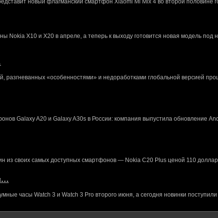
редставит новый флагманский смартфон Xiaomi Mi Mix 4 во второй половине г
 Nokia X10 и X20 в апреле, а теперь к выходу готовится новая модель под 
…
й, разгневанных «особенностями» и недоработками глобальной версией про
нов Galaxy A20 и Galaxy A30s в России: компания выпустила обновление And
ин из своих самых доступных смартфонов — Nokia C20 Plus ценой 110 доллар
кл…
ные часы Watch 3 и Watch 3 Pro второго июня, а сегодня новинки поступили 