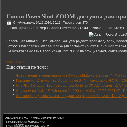
Canon PowerShot ZOOM доступна для при
Опубликовано: 14.12.2020, 23:17
| Просмотров: 970
Легкая карманная камера Canon PowerShot ZOOM поможет не только созда
Совсем как бинокль. Эта камера, как утверждает производитель, идеа
Встроенная оптическая стабилизация поможет избежать сильной тряски в
Вы можете заказать Canon PowerShot ZOOM на официальном сайте компан
источник >>
Еще статьи по теме:
Фото и полные характеристики Olympus M.Zuiko 8-25mm F/4 Pro -
07
Как снимает ZTE Axon 30 Ultra с тремя 64-Мп камерами? [ФОТО] -
13
OnePlus 9R: экран 120 Гц и зарядка 65 Вт за 38 727 рублей -
29/04/2
Снимаем на Nikkor Z. Объектив 24-200mm f/4-6.3 -
25/02/2021 07
-
Пр
Samsung представили матрицу для смартфонов формата 1/1.12 дю
одуванчик лушникова своими руками
никонианская барахолка
nikon d5300 примеры фото