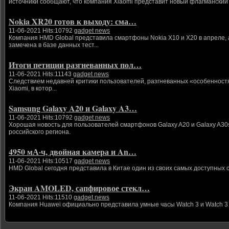
источники сообщают, что компания Xiaomi представит новый флагманский 
Nokia XR20 готов к выходу: сма…
11-06-2021 Hits:10792
gadget news
Компания HMD Global представила смартфоны Nokia X10 и X20 в апреле, а
замечена в базе данных тест...
Итоги петиции разгневанных пол…
11-06-2021 Hits:11143
gadget news
Следствием недавней критики пользователей, разгневанных «особенност
Xiaomi, в котор...
Samsung Galaxy A20 и Galaxy A3…
11-06-2021 Hits:10792
gadget news
Хорошая новость для пользователей смартфонов Galaxy A20 и Galaxy A30s
российского региона.
4950 мА·ч, двойная камера и An…
11-06-2021 Hits:10517
gadget news
HMD Global сегодня представила в Китае один из своих самых доступных 
Экран AMOLED, сапфировое стекл…
11-06-2021 Hits:11510
gadget news
Компания Huawei официально представила умные часы Watch 3 и Watch 3 P