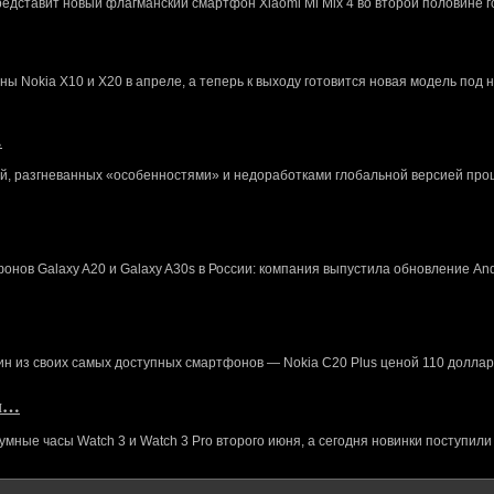
редставит новый флагманский смартфон Xiaomi Mi Mix 4 во второй половине г
 Nokia X10 и X20 в апреле, а теперь к выходу готовится новая модель под 
…
й, разгневанных «особенностями» и недоработками глобальной версией про
нов Galaxy A20 и Galaxy A30s в России: компания выпустила обновление And
ин из своих самых доступных смартфонов — Nokia C20 Plus ценой 110 доллар
кл…
ные часы Watch 3 и Watch 3 Pro второго июня, а сегодня новинки поступили 