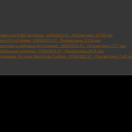
тоимостью 9 000 долларов -
11/06/2021 07
-
Просмотрено 11766 раз
mm F/1.4 G-Master -
09/06/2021 07
-
Просмотрено 11135 раз
аналоговая и цифровая фотография -
08/06/2021 07
-
Просмотрено 7177 раз
глобальным затвором -
07/06/2021 07
-
Просмотрено 8578 раз
тографию. История Marcelo de Coghlan -
07/06/2021 07
-
Просмотрено 7145 р