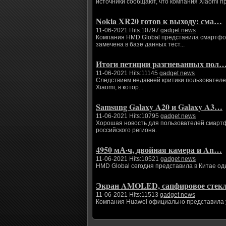
источники сообщают, что компания Xiaomi п
Nokia XR20 готов к выходу: сма…
11-06-2021 Hits:10797
gadget news
Компания HMD Global представила смартфоны
замечена в базе данных тест...
Итоги петиции разгневанных пол
11-06-2021 Hits:11145
gadget news
Следствием недавней критики пользователе
Xiaomi, в котор...
Samsung Galaxy A20 и Galaxy A3…
11-06-2021 Hits:10795
gadget news
Хорошая новость для пользователей смартфо
российского региона.
4950 мА·ч, двойная камера и An…
11-06-2021 Hits:10521
gadget news
HMD Global сегодня представила в Китае од
Экран AMOLED, сапфировое сте
11-06-2021 Hits:11513
gadget news
Компания Huawei официально представила ум