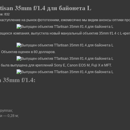
san 35mm f/1.4 для байонета L
в: 832
наступление на рынок фототехники, ежемесячно мы видим анонсы оптики пр
вающихся компания, выпустила новый мануальный объектив 35mm f/1.4 с L-к
 Объектив оценен в 80 долларов.
 была выпущена для креплений Sony E, Canon EOS M, Fuji X и MFT.
 35mm f/1.4:
группах;
 — 0,28 м;