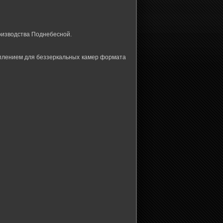
оизводства Поднебесной.
реплением для беззеркальных камер формата