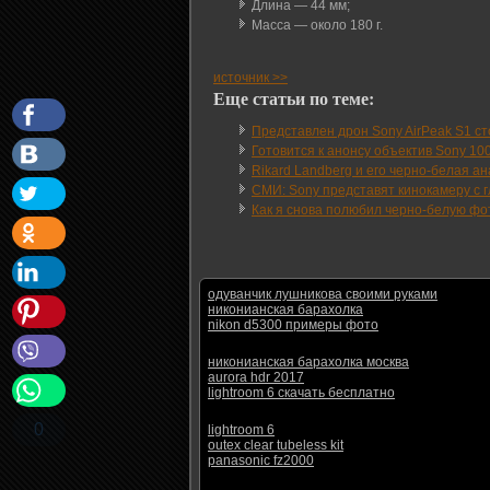
Длина — 44 мм;
Масса — около 180 г.
источник >>
Еще статьи по теме:
Представлен дрон Sony AirPeak S1 с
Готовится к анонсу объектив Sony 100
Rikard Landberg и его черно-белая 
СМИ: Sony представят кинокамеру с 
Как я снова полюбил черно-белую фо
одуванчик лушникова своими руками
никонианская барахолка
nikon d5300 примеры фото
никонианская барахолка москва
aurora hdr 2017
lightroom 6 скачать бесплатно
0
lightroom 6
outex clear tubeless kit
panasonic fz2000