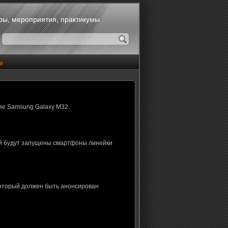
оры, мероприятия, практикумы
и
ие Samsung Galaxy M32.
ой будут запущены смартфоны линейки
который должен быть анонсирован