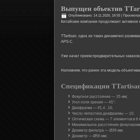
Выпущен объектив TTarti
Опубликовано: 14.11.2020, 16:55
| Просмотро
Китайские компании продолжают активное 
TTartisan, одна их таких динамично разви
APS-C.
Уже начат прием предварительных заказов.
Напомним, что ранее эта модель объектива
Спецификации TTartisan
Фокусное расстояние — 35 мм;
Угол поля зрения — 45°;
Диафрагма — f/1,4...16;
Число лепестков диафрагмы — 10;
Оптическая схема — 7 элементов в 6 
Минимальное расстояние фокусировки
Диаметр фильтра — Ø39 мм;
Диаметр — Ø56 мм;