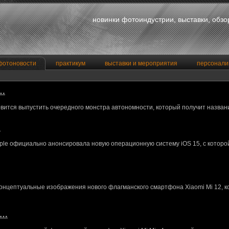
новинки фотоиндустрии, выставки, обз
фотоновости
практикум
выставки и мероприятия
персонали
a…
вится выпустить очередного монстра автономности, который получит назван
…
le официально анонсировала новую операционную систему iOS 15, с котор
концептуальные изображения нового флагманского смартфона Xiaomi Mi 12, 
M…