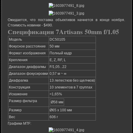
Ожидается, что поставка объективов начнется в конце ноября.
Стоимость новинки - $490.
Спецификации 7Artisans 50mm f/1.05
Модель
DC50105
Фокусное расстояние
50 мм
Формат изображения
Полный кадр
Крепления
E, Z, RF, L
Диапазон диафрагмы
F/1,05...22
Диапазон фокусировки
0,57 м ~ ∞
Диафрагма
13 лепестков без щелчков)
Конструкция
10 элементов в 7 группах
Искажение
<1,65%
Размер фильтра
Ø58 мм
Размер
Ø65 х 100 мм
Вес
606 г
Графики MTF: