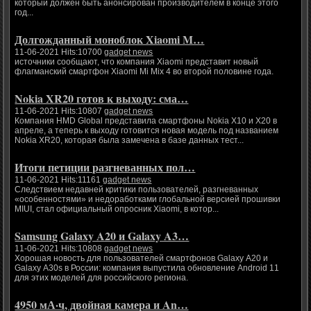
который должен быть анонсирован производителем в конце этого
год...
Долгожданный моноблок Xiaomi M…
11-06-2021 Hits:10700
gadget news
источники сообщают, что компания Xiaomi представит новый
флагманский смартфон Xiaomi Mi Mix 4 во второй половине года.
Nokia XR20 готов к выходу: сма…
11-06-2021 Hits:10807
gadget news
Компания HMD Global представила смартфоны Nokia X10 и X20 в
апреле, а теперь к выходу готовится новая модель под названием
Nokia XR20, которая была замечена в базе данных тест...
Итоги петиции разгневанных пол…
11-06-2021 Hits:11161
gadget news
Следствием недавней критики пользователей, разгневанных
«особенностями» и недоработками глобальной версией прошивки
MIUI, стал официальный опросник Xiaomi, в котор...
Samsung Galaxy A20 и Galaxy A3…
11-06-2021 Hits:10808
gadget news
Хорошая новость для пользователей смартфонов Galaxy A20 и
Galaxy A30s в России: компания выпустила обновление Android 11
для этих моделей для российского региона.
4950 мА·ч, двойная камера и An…