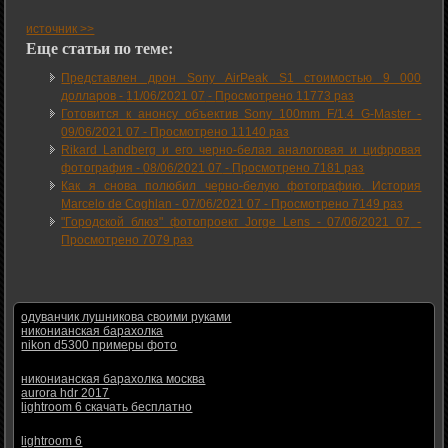
источник >>
Еще статьи по теме:
Представлен дрон Sony AirPeak S1 стоимостью 9 000
долларов -
11/06/2021 07
-
Просмотрено 11773 раз
Готовится к анонсу объектив Sony 100mm F/1.4 G-Master -
09/06/2021 07
-
Просмотрено 11140 раз
Rikard Landberg и его черно-белая аналоговая и цифровая
фотография -
08/06/2021 07
-
Просмотрено 7181 раз
Как я снова полюбил черно-белую фотографию. История
Marcelo de Coghlan -
07/06/2021 07
-
Просмотрено 7149 раз
"Городской блюз" фотопроект Jorge Lens -
07/06/2021 07
-
Просмотрено 7079 раз
одуванчик лушникова своими руками
никонианская барахолка
nikon d5300 примеры фото
никонианская барахолка москва
aurora hdr 2017
lightroom 6 скачать бесплатно
lightroom 6