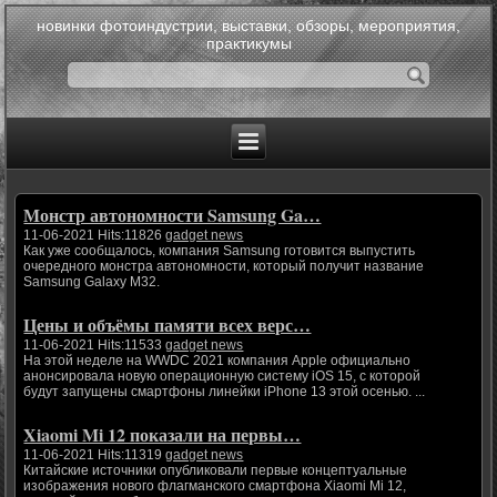
новинки фотоиндустрии, выставки, обзоры, мероприятия,
практикумы
Монстр автономности Samsung Ga…
11-06-2021 Hits:11826
gadget news
Как уже сообщалось, компания Samsung готовится выпустить
очередного монстра автономности, который получит название
Samsung Galaxy M32.
Цены и объёмы памяти всех верс…
11-06-2021 Hits:11533
gadget news
На этой неделе на WWDC 2021 компания Apple официально
анонсировала новую операционную систему iOS 15, с которой
будут запущены смартфоны линейки iPhone 13 этой осенью. ...
Xiaomi Mi 12 показали на первы…
11-06-2021 Hits:11319
gadget news
Китайские источники опубликовали первые концептуальные
изображения нового флагманского смартфона Xiaomi Mi 12,