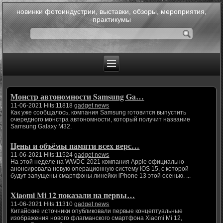
новинки фотоиндустрии, выставки, обзоры, мероприятия,
практикумы
Монстр автономности Samsung Ga…
11-06-2021 Hits:11818
gadget news
Как уже сообщалось, компания Samsung готовится выпустить
очередного монстра автономности, который получит название
Samsung Galaxy M32.
Цены и объёмы памяти всех верс…
11-06-2021 Hits:11524
gadget news
На этой неделе на WWDC 2021 компания Apple официально
анонсировала новую операционную систему iOS 15, с которой
будут запущены смартфоны линейки iPhone 13 этой осенью. ...
Xiaomi Mi 12 показали на первы…
11-06-2021 Hits:11310
gadget news
Китайские источники опубликовали первые концептуальные
изображения нового флагманского смартфона Xiaomi Mi 12,