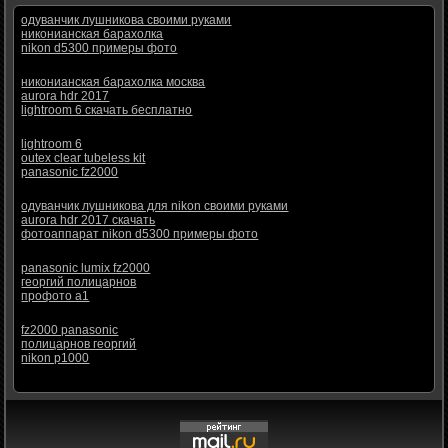
одуванчик лушникова своими руками
никонианская барахолка
nikon d5300 примеры фото
никонианская барахолка москва
aurora hdr 2017
lightroom 6 скачать бесплатно
lightroom 6
outex clear tubeless kit
panasonic fz2000
одуванчик лушникова для nikon своими руками
aurora hdr 2017 скачать
фотоаппарат nikon d5300 примеры фото
panasonic lumix fz2000
георгий полицарнов
профото а1
fz2000 panasonic
полицарнов георгий
nikon p1000