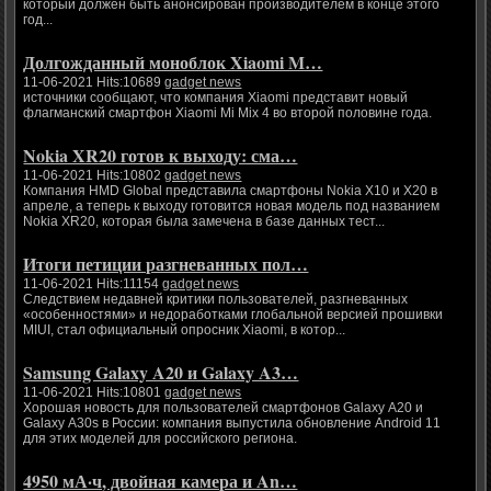
который должен быть анонсирован производителем в конце этого
год...
Долгожданный моноблок Xiaomi M…
11-06-2021 Hits:10689
gadget news
источники сообщают, что компания Xiaomi представит новый
флагманский смартфон Xiaomi Mi Mix 4 во второй половине года.
Nokia XR20 готов к выходу: сма…
11-06-2021 Hits:10802
gadget news
Компания HMD Global представила смартфоны Nokia X10 и X20 в
апреле, а теперь к выходу готовится новая модель под названием
Nokia XR20, которая была замечена в базе данных тест...
Итоги петиции разгневанных пол…
11-06-2021 Hits:11154
gadget news
Следствием недавней критики пользователей, разгневанных
«особенностями» и недоработками глобальной версией прошивки
MIUI, стал официальный опросник Xiaomi, в котор...
Samsung Galaxy A20 и Galaxy A3…
11-06-2021 Hits:10801
gadget news
Хорошая новость для пользователей смартфонов Galaxy A20 и
Galaxy A30s в России: компания выпустила обновление Android 11
для этих моделей для российского региона.
4950 мА·ч, двойная камера и An…