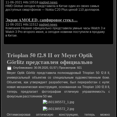
11-06-2021 Hits:10518
gadget news
HMD Global сегодня представила в Китае один из своих самых
доступных смартфонов — Nokia C20 Plus ценой 110 долларов.
Экран AMOLED, сапфировое стекл…
11-06-2021 Hits:11512
gadget news
Компания Huawei официально представила умные часы Watch 3 и
Watch 3 Pro второго июня, а сегодня новинки поступили в продажу
в Китае.
Trioplan 50 f2.8 II от Meyer Optik
Görlitz представлен официально
Опубликовано: 30.09.2020, 01:57
| Просмотров: 921
Meyer Optik Görlitz представила полнокадровый Trioplan 50 f2.8 II,
универсальный объектив со специальным художественным боке.
Объектив, как утверждает разработчик, был переработан с нуля:
новая механическая конструкция, основанная на Trioplan 100 f2.8 II,
теперь предлагает фотографам отличную управляемость с
фокусным расстоянием 50 мм.
Оптимизировав оптическую конструкцию, теперь можно