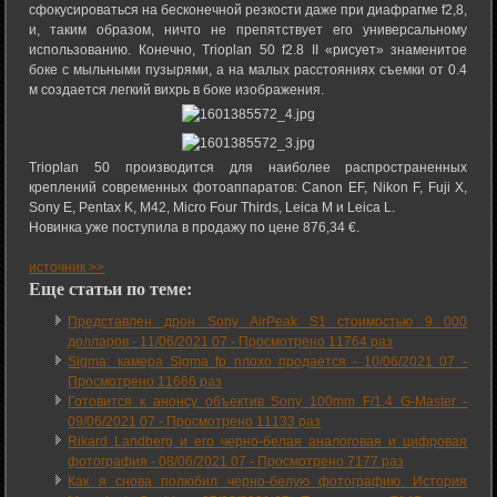
сфокусироваться на бесконечной резкости даже при диафрагме f2,8,
и, таким образом, ничто не препятствует его универсальному
использованию. Конечно, Trioplan 50 f2.8 II «рисует» знаменитое
боке с мыльными пузырями, а на малых расстояниях съемки от 0.4
м создается легкий вихрь в боке изображения.
Trioplan 50 производится для наиболее распространенных
креплений современных фотоаппаратов: Canon EF, Nikon F, Fuji X,
Sony E, Pentax K, M42, Micro Four Thirds, Leica M и Leica L.
Новинка уже поступила в продажу по цене 876,34 €.
источник >>
Еще статьи по теме:
Представлен дрон Sony AirPeak S1 стоимостью 9 000
долларов -
11/06/2021 07
-
Просмотрено 11764 раз
Sigma: камера Sigma fp плохо продается -
10/06/2021 07
-
Просмотрено 11666 раз
Готовится к анонсу объектив Sony 100mm F/1.4 G-Master -
09/06/2021 07
-
Просмотрено 11133 раз
Rikard Landberg и его черно-белая аналоговая и цифровая
фотография -
08/06/2021 07
-
Просмотрено 7177 раз
Как я снова полюбил черно-белую фотографию. История