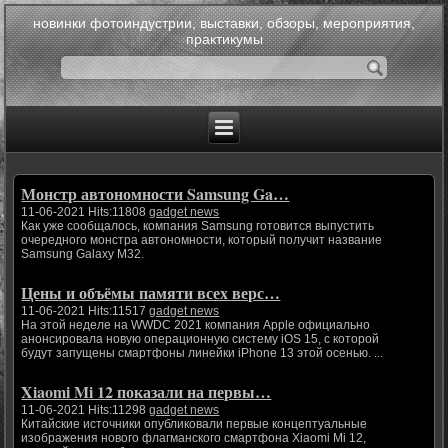
новинки фотоиндустрии, выставки, обзоры, мероприятия,
практикумы
Монстр автономности Samsung Ga…
11-06-2021 Hits:11808
gadget news
Как уже сообщалось, компания Samsung готовится выпустить
очередного монстра автономности, который получит название
Samsung Galaxy M32.
Цены и объёмы памяти всех верс…
11-06-2021 Hits:11517
gadget news
На этой неделе на WWDC 2021 компания Apple официально
анонсировала новую операционную систему iOS 15, с которой
будут запущены смартфоны линейки iPhone 13 этой осенью. ...
Xiaomi Mi 12 показали на первы…
11-06-2021 Hits:11298
gadget news
Китайские источники опубликовали первые концептуальные
изображения нового флагманского смартфона Xiaomi Mi 12,