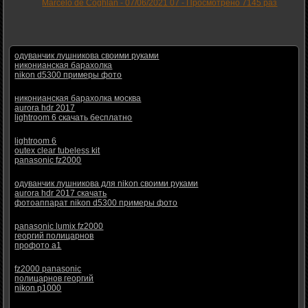
Marcelo de Coghlan -
07/06/2021 07
-
Просмотрено 7145 раз
одуванчик лушникова своими руками
никонианская барахолка
nikon d5300 примеры фото
никонианская барахолка москва
aurora hdr 2017
lightroom 6 скачать бесплатно
lightroom 6
outex clear tubeless kit
panasonic fz2000
одуванчик лушникова для nikon своими руками
aurora hdr 2017 скачать
фотоаппарат nikon d5300 примеры фото
panasonic lumix fz2000
георгий полицарнов
профото а1
fz2000 panasonic
полицарнов георгий
nikon p1000