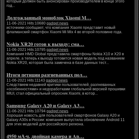
который должен быть анонсирован производителем в конце этого
год...
Долгожданный моноблок Xiaomi M…
11-06-2021 Hits:10680
gadget news
источники сообщают, что компания Xiaomi представит новый
флагманский смартфон Xiaomi Mi Mix 4 во второй половине года.
Nokia XR20 готов к выходу: сма…
11-06-2021 Hits:10795
gadget news
Компания HMD Global представила смартфоны Nokia X10 и X20 в
апреле, а теперь к выходу готовится новая модель под названием
Nokia XR20, которая была замечена в базе данных тест...
Итоги петиции разгневанных пол…
11-06-2021 Hits:11143
gadget news
Следствием недавней критики пользователей, разгневанных
«особенностями» и недоработками глобальной версией прошивки
MIUI, стал официальный опросник Xiaomi, в котор...
Samsung Galaxy A20 и Galaxy A3…
11-06-2021 Hits:10794
gadget news
Хорошая новость для пользователей смартфонов Galaxy A20 и
Galaxy A30s в России: компания выпустила обновление Android 11
для этих моделей для российского региона.
4950 мА·ч, двойная камера и An…