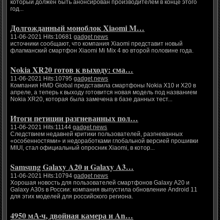
который должен быть анонсирован производителем в конце этого
год...
Долгожданный моноблок Xiaomi M…
11-06-2021 Hits:10681
gadget news
источники сообщают, что компания Xiaomi представит новый
флагманский смартфон Xiaomi Mi Mix 4 во второй половине года.
Nokia XR20 готов к выходу: сма…
11-06-2021 Hits:10795
gadget news
Компания HMD Global представила смартфоны Nokia X10 и X20 в
апреле, а теперь к выходу готовится новая модель под названием
Nokia XR20, которая была замечена в базе данных тест...
Итоги петиции разгневанных пол…
11-06-2021 Hits:11144
gadget news
Следствием недавней критики пользователей, разгневанных
«особенностями» и недоработками глобальной версией прошивки
MIUI, стал официальный опросник Xiaomi, в котор...
Samsung Galaxy A20 и Galaxy A3…
11-06-2021 Hits:10794
gadget news
Хорошая новость для пользователей смартфонов Galaxy A20 и
Galaxy A30s в России: компания выпустила обновление Android 11
для этих моделей для российского региона.
4950 мА·ч, двойная камера и An…