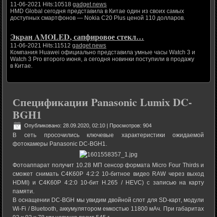
11-06-2021 Hits:10518
gadget news
HMD Global сегодня представила в Китае один из своих самых
доступных смартфонов — Nokia C20 Plus ценой 110 долларов.
Экран AMOLED, сапфировое стекл…
11-06-2021 Hits:11512
gadget news
Компания Huawei официально представила умные часы Watch 3 и
Watch 3 Pro второго июня, а сегодня новинки поступили в продажу
в Китае.
Спецификации Panasonic Lumix DC-
BGH1
Опубликовано: 28.09.2020, 02:10
| Просмотров: 904
В сеть просочились ключевые характеристики ожидаемой
фотокамеры Panasonic DC-BGH1.
Фотоаппарат получит 10.28 МП сенсор формата Micro Four Thirds и
сможет снимать C4K60P 4:2:2 10-битное видео RAW через выход
HDMI) и C4K60P 4:2:0 10-бит H.265 / HEVC) с записью на карту
памяти.
В оснащении DC-BGH мы увидим двойной слот для SD-карт, модули
Wi-Fi / Bluetooth, аккумулятором емкостью 11800 мАч. При габаритах