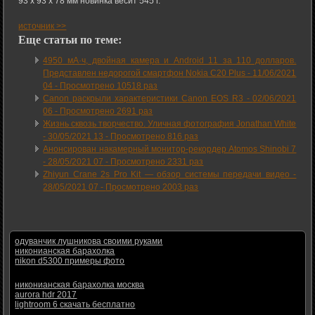
93 x 93 x 78 мм новинка весит 545 г.
источник >>
Еще статьи по теме:
4950 мА·ч, двойная камера и Android 11 за 110 долларов.
Представлен недорогой смартфон Nokia C20 Plus -
11/06/2021
04
-
Просмотрено 10518 раз
Canon раскрыли характеристики Canon EOS R3 -
02/06/2021
06
-
Просмотрено 2691 раз
Жизнь сквозь творчество. Уличная фотография Jonathan White
-
30/05/2021 13
-
Просмотрено 816 раз
Анонсирован накамерный монитор-рекордер Atomos Shinobi 7
-
28/05/2021 07
-
Просмотрено 2331 раз
Zhiyun Crane 2s Pro Kit — обзор системы передачи видео -
28/05/2021 07
-
Просмотрено 2003 раз
одуванчик лушникова своими руками
никонианская барахолка
nikon d5300 примеры фото
никонианская барахолка москва
aurora hdr 2017
lightroom 6 скачать бесплатно