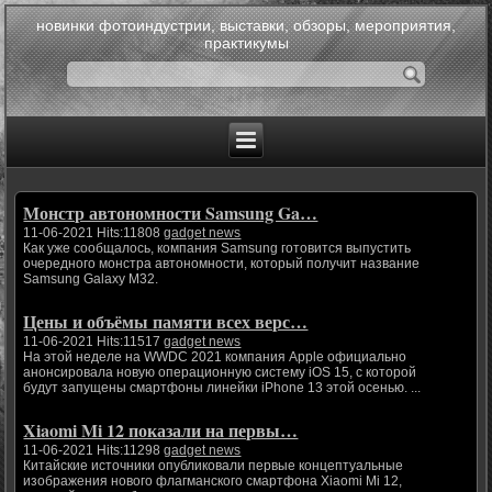
новинки фотоиндустрии, выставки, обзоры, мероприятия,
практикумы
Монстр автономности Samsung Ga…
11-06-2021 Hits:11808
gadget news
Как уже сообщалось, компания Samsung готовится выпустить
очередного монстра автономности, который получит название
Samsung Galaxy M32.
Цены и объёмы памяти всех верс…
11-06-2021 Hits:11517
gadget news
На этой неделе на WWDC 2021 компания Apple официально
анонсировала новую операционную систему iOS 15, с которой
будут запущены смартфоны линейки iPhone 13 этой осенью. ...
Xiaomi Mi 12 показали на первы…
11-06-2021 Hits:11298
gadget news
Китайские источники опубликовали первые концептуальные
изображения нового флагманского смартфона Xiaomi Mi 12,