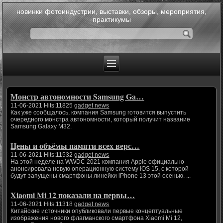
новинки фотоиндустрии, выставки, обзоры, мероприятия,
практикумы
Монстр автономности Samsung Ga…
11-06-2021 Hits:11825
gadget news
Как уже сообщалось, компания Samsung готовится выпустить
очередного монстра автономности, который получит название
Samsung Galaxy M32.
Цены и объёмы памяти всех верс…
11-06-2021 Hits:11532
gadget news
На этой неделе на WWDC 2021 компания Apple официально
анонсировала новую операционную систему iOS 15, с которой
будут запущены смартфоны линейки iPhone 13 этой осенью. ...
Xiaomi Mi 12 показали на первы…
11-06-2021 Hits:11318
gadget news
Китайские источники опубликовали первые концептуальные
изображения нового флагманского смартфона Xiaomi Mi 12,