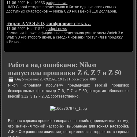
11-06-2021 Hits:10533
gadget news
HMD Global сегодня представила в Китае один из своих самых
доступных смартфонов — Nokia C20 Plus ценой 110 долларов.
Экран AMOLED, сапфировое стекл…
11-06-2021 Hits:11522
gadget news
Компания Huawei официально представила умные часы Watch 3 и
Watch 3 Pro второго июня, а сегодня новинки поступили в продажу
в Китае.
Работа над ошибками: Nikon
выпустила прошивки Z 6, Z 7 и Z 50
Опубликовано: 20.09.2020, 10:19
| Просмотров: 880
Nikon исправила проблему предыдущих версий прошивок
беззеркальных фотокамер Z 6, Z 7 и Z 50, выпустив обновление
версий 3.12, 3.12 и 2.02, соответственно.
В новых версиях прошивок исправлена ошибка, приводившая к тому,
что значения тонкой настройки, выбранные для
Тонкая настройка
АФ
>
Сохраненное значение
, не применялись корректно во время