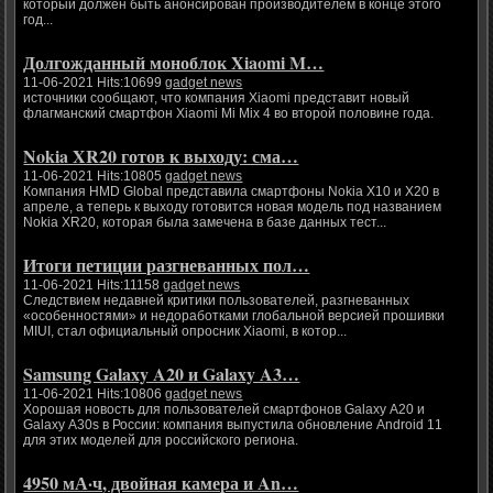
который должен быть анонсирован производителем в конце этого
год...
Долгожданный моноблок Xiaomi M…
11-06-2021 Hits:10699
gadget news
источники сообщают, что компания Xiaomi представит новый
флагманский смартфон Xiaomi Mi Mix 4 во второй половине года.
Nokia XR20 готов к выходу: сма…
11-06-2021 Hits:10805
gadget news
Компания HMD Global представила смартфоны Nokia X10 и X20 в
апреле, а теперь к выходу готовится новая модель под названием
Nokia XR20, которая была замечена в базе данных тест...
Итоги петиции разгневанных пол…
11-06-2021 Hits:11158
gadget news
Следствием недавней критики пользователей, разгневанных
«особенностями» и недоработками глобальной версией прошивки
MIUI, стал официальный опросник Xiaomi, в котор...
Samsung Galaxy A20 и Galaxy A3…
11-06-2021 Hits:10806
gadget news
Хорошая новость для пользователей смартфонов Galaxy A20 и
Galaxy A30s в России: компания выпустила обновление Android 11
для этих моделей для российского региона.
4950 мА·ч, двойная камера и An…