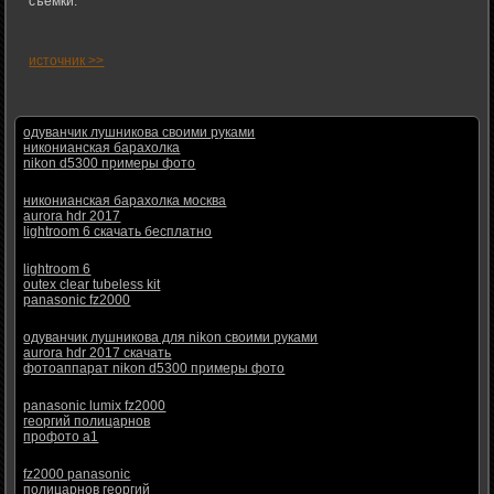
съемки.
источник >>
одуванчик лушникова своими руками
никонианская барахолка
nikon d5300 примеры фото
никонианская барахолка москва
aurora hdr 2017
lightroom 6 скачать бесплатно
lightroom 6
outex clear tubeless kit
panasonic fz2000
одуванчик лушникова для nikon своими руками
aurora hdr 2017 скачать
фотоаппарат nikon d5300 примеры фото
panasonic lumix fz2000
георгий полицарнов
профото а1
fz2000 panasonic
полицарнов георгий