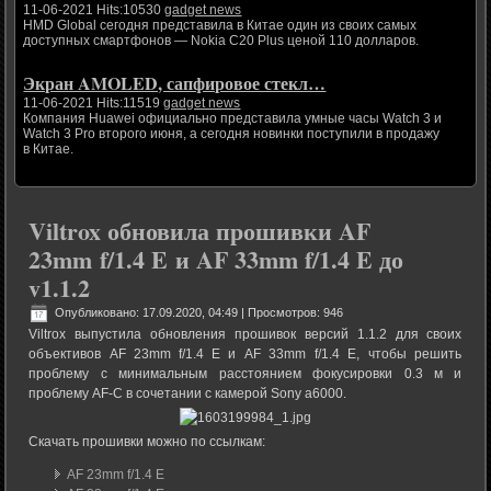
11-06-2021 Hits:10530
gadget news
HMD Global сегодня представила в Китае один из своих самых
доступных смартфонов — Nokia C20 Plus ценой 110 долларов.
Экран AMOLED, сапфировое стекл…
11-06-2021 Hits:11519
gadget news
Компания Huawei официально представила умные часы Watch 3 и
Watch 3 Pro второго июня, а сегодня новинки поступили в продажу
в Китае.
Viltrox обновила прошивки AF
23mm f/1.4 E и AF 33mm f/1.4 E до
v1.1.2
Опубликовано: 17.09.2020, 04:49
| Просмотров: 946
Viltrox выпустила обновления прошивок версий 1.1.2 для своих
объективов AF 23mm f/1.4 E и AF 33mm f/1.4 E, чтобы решить
проблему с минимальным расстоянием фокусировки 0.3 м и
проблему AF-C в сочетании с камерой Sony a6000.
Скачать прошивки можно по ссылкам:
AF 23mm f/1.4 E