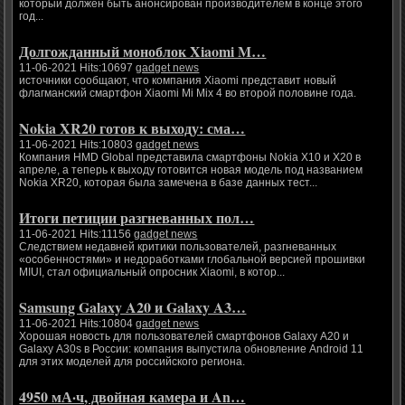
который должен быть анонсирован производителем в конце этого
год...
Долгожданный моноблок Xiaomi M…
11-06-2021 Hits:10697
gadget news
источники сообщают, что компания Xiaomi представит новый
флагманский смартфон Xiaomi Mi Mix 4 во второй половине года.
Nokia XR20 готов к выходу: сма…
11-06-2021 Hits:10803
gadget news
Компания HMD Global представила смартфоны Nokia X10 и X20 в
апреле, а теперь к выходу готовится новая модель под названием
Nokia XR20, которая была замечена в базе данных тест...
Итоги петиции разгневанных пол…
11-06-2021 Hits:11156
gadget news
Следствием недавней критики пользователей, разгневанных
«особенностями» и недоработками глобальной версией прошивки
MIUI, стал официальный опросник Xiaomi, в котор...
Samsung Galaxy A20 и Galaxy A3…
11-06-2021 Hits:10804
gadget news
Хорошая новость для пользователей смартфонов Galaxy A20 и
Galaxy A30s в России: компания выпустила обновление Android 11
для этих моделей для российского региона.
4950 мА·ч, двойная камера и An…