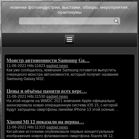
новинки фотоиндустрии, выставки, обзоры, мероприятия,
практикумы
Монстр автономности Samsung Ga…
11-06-2021 Hits:11823
gadget news
Как уже сообщалось, компания Samsung готовится выпустить
очередного монстра автономности, который получит название
Samsung Galaxy M32.
Цены и объёмы памяти всех верс…
11-06-2021 Hits:11530
gadget news
На этой неделе на WWDC 2021 компания Apple официально
анонсировала новую операционную систему iOS 15, с которой
будут запущены смартфоны линейки iPhone 13 этой осенью. ...
Xiaomi Mi 12 показали на первы…
11-06-2021 Hits:11315
gadget news
Китайские источники опубликовали первые концептуальные
изображения нового флагманского смартфона Xiaomi Mi 12,