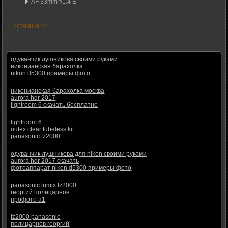
AF 33mm f/1.4 E
источник >>
одуванчик лушникова своими руками
никонианская барахолка
nikon d5300 примеры фото
никонианская барахолка москва
aurora hdr 2017
lightroom 6 скачать бесплатно
lightroom 6
outex clear tubeless kit
panasonic fz2000
одуванчик лушникова для nikon своими руками
aurora hdr 2017 скачать
фотоаппарат nikon d5300 примеры фото
panasonic lumix fz2000
георгий полицарнов
профото а1
fz2000 panasonic
полицарнов георгий