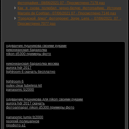
фотография -
08/06/2021 07
-
Просмотрено 7178 раз
Как я снова полюбил черно-белую фотографию. История
Marcelo de Coghlan -
07/06/2021 07
-
Просмотрено 7146 раз
"Городской блюз" фотопроект Jorge Lens -
07/06/2021 07
-
Просмотрено 7077 раз
одуванчик лушникова своими руками
никонианская барахолка
nikon d5300 примеры фото
никонианская барахолка москва
aurora hdr 2017
lightroom 6 скачать бесплатно
lightroom 6
outex clear tubeless kit
panasonic fz2000
одуванчик лушникова для nikon своими руками
aurora hdr 2017 скачать
фотоаппарат nikon d5300 примеры фото
panasonic lumix fz2000
георгий полицарнов
профото а1