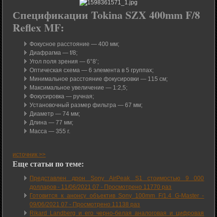
Спецификации Tokina SZX 400mm F/8
Reflex MF:
Фокусное расстояние — 400 мм;
Диафрагма — f/8;
Угол поля зрения — 6°8’;
Оптическая схема — 6 элемента в 5 группах;
Минимальное расстояние фокусировки — 115 см;
Максимальное увеличение — 1:2,5;
Фокусировка — ручная;
Установочный размер фильтра — 67 мм;
Диаметр — 74 мм;
Длина — 77 мм;
Масса — 355 г.
источник >>
Еще статьи по теме:
Представлен дрон Sony AirPeak S1 стоимостью 9 000
долларов -
11/06/2021 07
-
Просмотрено 11770 раз
Готовится к анонсу объектив Sony 100mm F/1.4 G-Master -
09/06/2021 07
-
Просмотрено 11138 раз
Rikard Landberg и его черно-белая аналоговая и цифровая