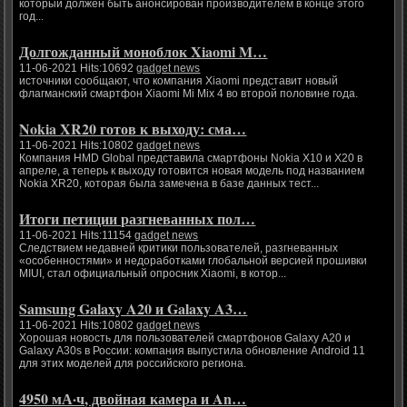
который должен быть анонсирован производителем в конце этого
год...
Долгожданный моноблок Xiaomi M…
11-06-2021 Hits:10692
gadget news
источники сообщают, что компания Xiaomi представит новый
флагманский смартфон Xiaomi Mi Mix 4 во второй половине года.
Nokia XR20 готов к выходу: сма…
11-06-2021 Hits:10802
gadget news
Компания HMD Global представила смартфоны Nokia X10 и X20 в
апреле, а теперь к выходу готовится новая модель под названием
Nokia XR20, которая была замечена в базе данных тест...
Итоги петиции разгневанных пол…
11-06-2021 Hits:11154
gadget news
Следствием недавней критики пользователей, разгневанных
«особенностями» и недоработками глобальной версией прошивки
MIUI, стал официальный опросник Xiaomi, в котор...
Samsung Galaxy A20 и Galaxy A3…
11-06-2021 Hits:10802
gadget news
Хорошая новость для пользователей смартфонов Galaxy A20 и
Galaxy A30s в России: компания выпустила обновление Android 11
для этих моделей для российского региона.
4950 мА·ч, двойная камера и An…