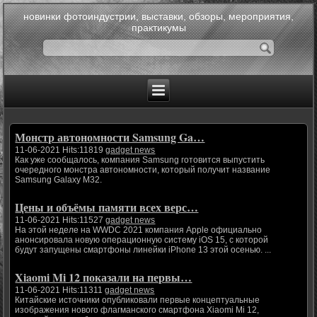
новинки фотоиндустрии, выставки, обзоры, мероприятия,
практикумы
Монстр автономности Samsung Ga…
11-06-2021 Hits:11819
gadget news
Как уже сообщалось, компания Samsung готовится выпустить
очередного монстра автономности, который получит название
Samsung Galaxy M32.
Цены и объёмы памяти всех верс…
11-06-2021 Hits:11527
gadget news
На этой неделе на WWDC 2021 компания Apple официально
анонсировала новую операционную систему iOS 15, с которой
будут запущены смартфоны линейки iPhone 13 этой осенью. ...
Xiaomi Mi 12 показали на первы…
11-06-2021 Hits:11311
gadget news
Китайские источники опубликовали первые концептуальные
изображения нового флагманского смартфона Xiaomi Mi 12,