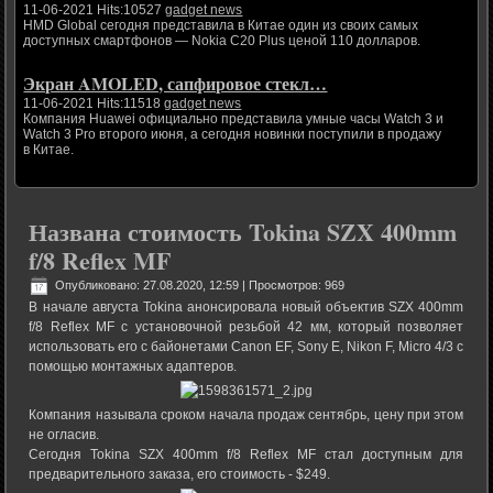
11-06-2021 Hits:10527
gadget news
HMD Global сегодня представила в Китае один из своих самых
доступных смартфонов — Nokia C20 Plus ценой 110 долларов.
Экран AMOLED, сапфировое стекл…
11-06-2021 Hits:11518
gadget news
Компания Huawei официально представила умные часы Watch 3 и
Watch 3 Pro второго июня, а сегодня новинки поступили в продажу
в Китае.
Названа стоимость Tokina SZX 400mm
f/8 Reflex MF
Опубликовано: 27.08.2020, 12:59
| Просмотров: 969
В начале августа Tokina анонсировала новый объектив SZX 400mm
f/8 Reflex MF с установочной резьбой 42 мм, который позволяет
использовать его с байонетами Canon EF, Sony E, Nikon F, Micro 4/3 с
помощью монтажных адаптеров.
Компания называла сроком начала продаж сентябрь, цену при этом
не огласив.
Сегодня Tokina SZX 400mm f/8 Reflex MF стал доступным для
предварительного заказа, его стоимость - $249.