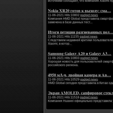
источники сообщают, что компания Xiaomi п
Nokia XR20 готов к выходу: сма…
11-06-2021 Hits:10802
gadget news
Компания HMD Global представила смартфоны
замечена в базе данных тест...
Итоги петиции разгневанных пол
11-06-2021 Hits:11155
gadget news
Следствием недавней критики пользователе
Xiaomi, в котор...
Samsung Galaxy A20 и Galaxy A3…
11-06-2021 Hits:10803
gadget news
Хорошая новость для пользователей смартфо
российского региона.
4950 мА·ч, двойная камера и An…
11-06-2021 Hits:10529
gadget news
HMD Global сегодня представила в Китае од
Экран AMOLED, сапфировое сте
11-06-2021 Hits:11518
gadget news
Компания Huawei официально представила ум