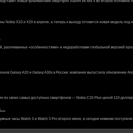
редставит новый флагманский смартфон Xiaomi Mi Mix 4 во второй половине г
 Nokia X10 и X20 в апреле, а теперь к выходу готовится новая модель под 
…
й, разгневанных «особенностями» и недоработками глобальной версией про
нов Galaxy A20 и Galaxy A30s в России: компания выпустила обновление And
ин из своих самых доступных смартфонов — Nokia C20 Plus ценой 110 доллар
кл…
ные часы Watch 3 и Watch 3 Pro второго июня, а сегодня новинки поступили 