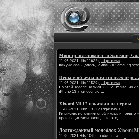
Монстр автономности Samsung G
11-06-2021 Hits:11822
gadget news
Как уже сообщалось, компания Samsung гото
Цены и объёмы памяти всех верс
11-06-2021 Hits:11529
gadget news
На этой неделе на WWDC 2021 компания App
iPhone 13 этой осенью. ...
Xiaomi Mi 12 показали на первы…
11-06-2021 Hits:11312
gadget news
Китайские источники опубликовали первые 
производителем в конце этого год...
Долгожданный моноблок Xiaomi 
11-06-2021 Hits:10695
gadget news