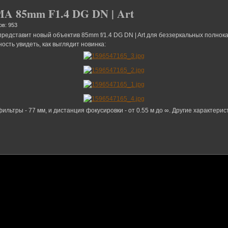
A 85mm F1.4 DG DN | Art
ов: 953
представит новый объектив 85mm f/1.4 DG DN | Art для беззеркальных полнок
сть увидеть, как выглядит новинка:
ьтры - 77 мм, и дистанция фокусировки - от 0.55 м до ∞. Другие характеристи