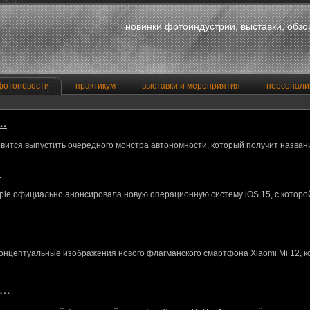
новинки фотоиндустрии, выставки, обз
фотоновости
практикум
выставки и мероприятия
персонали
a…
вится выпустить очередного монстра автономности, который получит назван
…
le официально анонсировала новую операционную систему iOS 15, с котор
концептуальные изображения нового флагманского смартфона Xiaomi Mi 12, 
M…