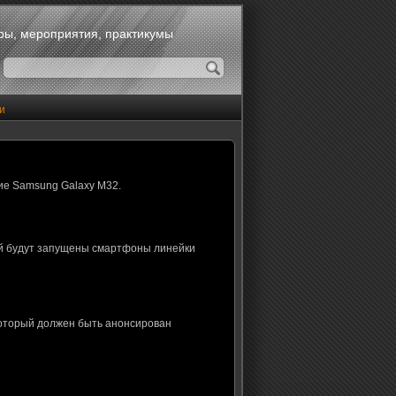
оры, мероприятия, практикумы
и
ие Samsung Galaxy M32.
ой будут запущены смартфоны линейки
который должен быть анонсирован