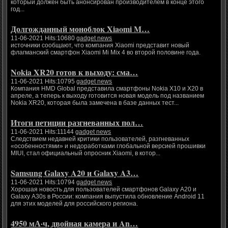
который должен быть анонсирован производителем в конце этого
год...
Долгожданный моноблок Xiaomi M…
11-06-2021 Hits:10680
gadget news
источники сообщают, что компания Xiaomi представит новый
флагманский смартфон Xiaomi Mi Mix 4 во второй половине года.
Nokia XR20 готов к выходу: сма…
11-06-2021 Hits:10795
gadget news
Компания HMD Global представила смартфоны Nokia X10 и X20 в
апреле, а теперь к выходу готовится новая модель под названием
Nokia XR20, которая была замечена в базе данных тест...
Итоги петиции разгневанных пол…
11-06-2021 Hits:11144
gadget news
Следствием недавней критики пользователей, разгневанных
«особенностями» и недоработками глобальной версией прошивки
MIUI, стал официальный опросник Xiaomi, в котор...
Samsung Galaxy A20 и Galaxy A3…
11-06-2021 Hits:10794
gadget news
Хорошая новость для пользователей смартфонов Galaxy A20 и
Galaxy A30s в России: компания выпустила обновление Android 11
для этих моделей для российского региона.
4950 мА·ч, двойная камера и An…