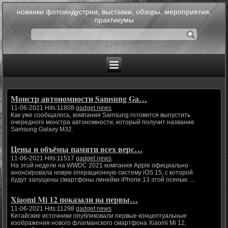
новинки фотоиндустрии, выставки, обзоры, мероприятия,
практикумы
Монстр автономности Samsung Ga…
11-06-2021 Hits:11808
gadget news
Как уже сообщалось, компания Samsung готовится выпустить
очередного монстра автономности, который получит название
Samsung Galaxy M32.
Цены и объёмы памяти всех верс…
11-06-2021 Hits:11517
gadget news
На этой неделе на WWDC 2021 компания Apple официально
анонсировала новую операционную систему iOS 15, с которой
будут запущены смартфоны линейки iPhone 13 этой осенью. ...
Xiaomi Mi 12 показали на первы…
11-06-2021 Hits:11298
gadget news
Китайские источники опубликовали первые концептуальные
изображения нового флагманского смартфона Xiaomi Mi 12,