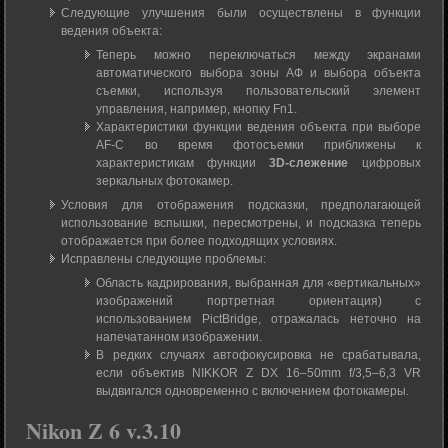
Следующие улучшения были осуществлены в функции
ведения объекта:
Теперь можно переключаться между экранами
автоматического выбора зоны АФ и выбора объекта
съемки, используя пользовательский элемент
управления, например, кнопку Fn1.
Характеристики функции ведения объекта при выборе
AF-C во время фотосъемки приближены к
характеристикам функции
3D-слежение
цифровых
зеркальных фотокамер.
Условия для отображения подсказки, предполагающей
использование вспышки, пересмотрены, и подсказка теперь
отображается при более подходящих условиях.
Исправлены следующие проблемы:
Область кадрирования, выбранная для «вертикальных»
изображений портретная ориентация) с
использованием PictBridge, отражалась неточно на
напечатанном изображении.
В редких случаях автофокусировка не срабатывала,
если объектив NIKKOR Z DX 16–50mm f/3,5–6,3 VR
выдвигался одновременно с включением фотокамеры.
Nikon Z 6 v.3.10