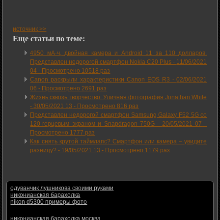
источник >>
Еще статьи по теме:
4950 мА·ч, двойная камера и Android 11 за 110 долларов.
Представлен недорогой смартфон Nokia C20 Plus -
11/06/2021
04
-
Просмотрено 10518 раз
Canon раскрыли характеристики Canon EOS R3 -
02/06/2021
06
-
Просмотрено 2691 раз
Жизнь сквозь творчество. Уличная фотография Jonathan White
-
30/05/2021 13
-
Просмотрено 816 раз
Представлен недорогой смартфон Samsung Galaxy F52 5G со
120-герцевым экраном и Snapdragon 750G -
20/05/2021 07
-
Просмотрено 1777 раз
Как снять крутой таймлапс? Смартфон или камера – увидите
разницу? -
19/05/2021 13
-
Просмотрено 1179 раз
одуванчик лушникова своими руками
никонианская барахолка
nikon d5300 примеры фото
никонианская барахолка москва