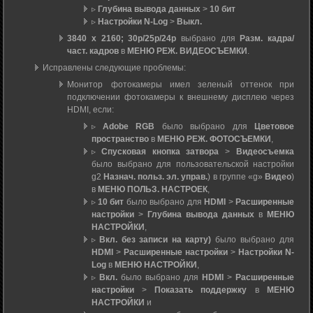
▹
Глубина вывода данных
>
10 бит
▹
Настройки N-Log
>
Выкл.
3840 x 2160; 30p/25p/24p
выбрано для
Разм. кадра/
част. кадров
в
МЕНЮ РЕЖ. ВИДЕОСЪЕМКИ
.
Исправлены следующие проблемы:
Монитор фотокамеры имел зеленый оттенок при
подключении фотокамеры к внешнему дисплею через
HDMI, если:
▹
Adobe RGB
было выбрано для
Цветовое
пространство
в
МЕНЮ РЕЖ. ФОТОСЪЕМКИ
,
▹
Спусковая кнопка затвора
>
Видеосъемка
было выбрано для пользовательской настройки
g2
Назнач. польз. эл. управ.
) в группе «g»
Видео
)
в
МЕНЮ ПОЛЬЗ. НАСТРОЕК
,
▹
10 бит
было выбрано для
HDMI
>
Расширенные
настройки
>
Глубина вывода данных
в
МЕНЮ
НАСТРОЙКИ
,
▹
Вкл. без записи на карту)
было выбрано для
HDMI
>
Расширенные настройки
>
Настройки N-
Log
в
МЕНЮ НАСТРОЙКИ
,
▹
Вкл.
было выбрано для
HDMI
>
Расширенные
настройки
>
Показать поддержку
в
МЕНЮ
НАСТРОЙКИ
и