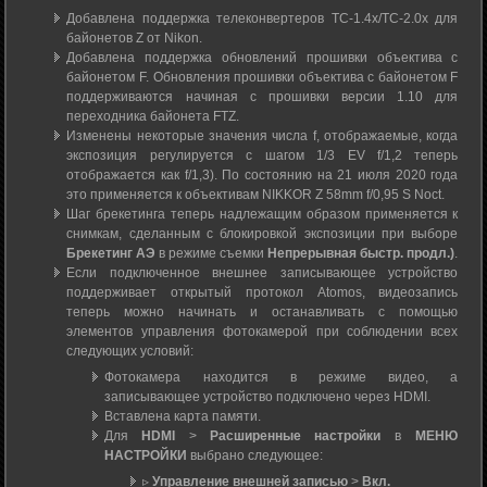
Добавлена поддержка телеконвертеров TC-1.4x/TC-2.0x для
байонетов Z от Nikon.
Добавлена поддержка обновлений прошивки объектива с
байонетом F. Обновления прошивки объектива с байонетом F
поддерживаются начиная с прошивки версии 1.10 для
переходника байонета FTZ.
Изменены некоторые значения числа f, отображаемые, когда
экспозиция регулируется с шагом 1/3 EV f/1,2 теперь
отображается как f/1,3). По состоянию на 21 июля 2020 года
это применяется к объективам NIKKOR Z 58mm f/0,95 S Noct.
Шаг брекетинга теперь надлежащим образом применяется к
снимкам, сделанным с блокировкой экспозиции при выборе
Брекетинг АЭ
в режиме съемки
Непрерывная быстр. продл.)
.
Если подключенное внешнее записывающее устройство
поддерживает открытый протокол Atomos, видеозапись
теперь можно начинать и останавливать с помощью
элементов управления фотокамерой при соблюдении всех
следующих условий:
Фотокамера находится в режиме видео, а
записывающее устройство подключено через HDMI.
Вставлена карта памяти.
Для
HDMI
>
Расширенные настройки
в
МЕНЮ
НАСТРОЙКИ
выбрано следующее:
▹
Управление внешней записью
>
Вкл.