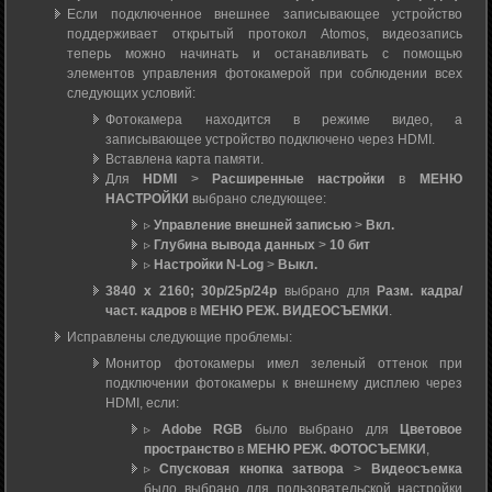
Если подключенное внешнее записывающее устройство
поддерживает открытый протокол Atomos, видеозапись
теперь можно начинать и останавливать с помощью
элементов управления фотокамерой при соблюдении всех
следующих условий:
Фотокамера находится в режиме видео, а
записывающее устройство подключено через HDMI.
Вставлена карта памяти.
Для
HDMI
>
Расширенные настройки
в
МЕНЮ
НАСТРОЙКИ
выбрано следующее:
▹
Управление внешней записью
>
Вкл.
▹
Глубина вывода данных
>
10 бит
▹
Настройки N-Log
>
Выкл.
3840 x 2160; 30p/25p/24p
выбрано для
Разм. кадра/
част. кадров
в
МЕНЮ РЕЖ. ВИДЕОСЪЕМКИ
.
Исправлены следующие проблемы:
Монитор фотокамеры имел зеленый оттенок при
подключении фотокамеры к внешнему дисплею через
HDMI, если:
▹
Adobe RGB
было выбрано для
Цветовое
пространство
в
МЕНЮ РЕЖ. ФОТОСЪЕМКИ
,
▹
Спусковая кнопка затвора
>
Видеосъемка
было выбрано для пользовательской настройки