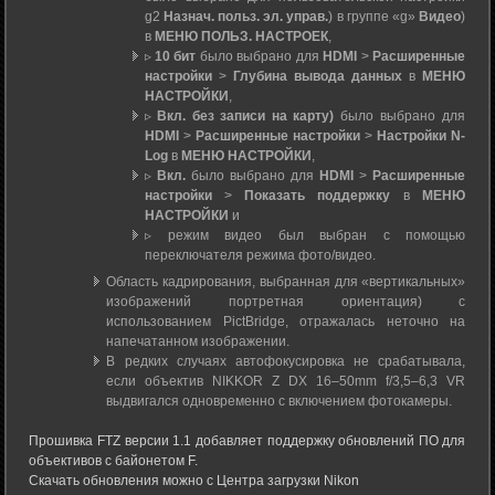
g2
Назнач. польз. эл. управ.
) в группе «g»
Видео
)
в
МЕНЮ ПОЛЬЗ. НАСТРОЕК
,
▹
10 бит
было выбрано для
HDMI
>
Расширенные
настройки
>
Глубина вывода данных
в
МЕНЮ
НАСТРОЙКИ
,
▹
Вкл. без записи на карту)
было выбрано для
HDMI
>
Расширенные настройки
>
Настройки N-
Log
в
МЕНЮ НАСТРОЙКИ
,
▹
Вкл.
было выбрано для
HDMI
>
Расширенные
настройки
>
Показать поддержку
в
МЕНЮ
НАСТРОЙКИ
и
▹ режим видео был выбран с помощью
переключателя режима фото/видео.
Область кадрирования, выбранная для «вертикальных»
изображений портретная ориентация) с
использованием PictBridge, отражалась неточно на
напечатанном изображении.
В редких случаях автофокусировка не срабатывала,
если объектив NIKKOR Z DX 16–50mm f/3,5–6,3 VR
выдвигался одновременно с включением фотокамеры.
Прошивка FTZ версии 1.1 добавляет поддержку обновлений ПО для
объективов с байонетом F.
Скачать обновления можно с Центра загрузки Nikon