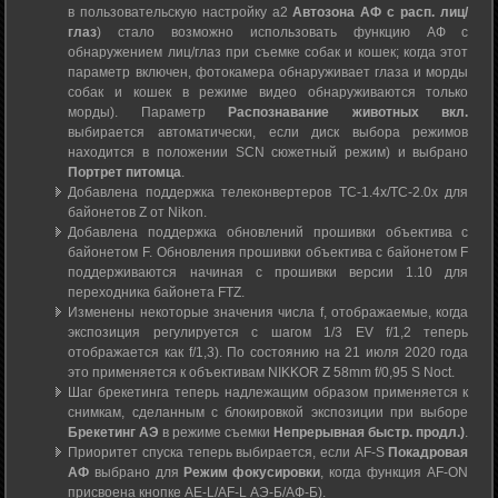
в пользовательскую настройку a2
Автозона АФ с расп. лиц/
глаз
) стало возможно использовать функцию АФ с
обнаружением лиц/глаз при съемке собак и кошек; когда этот
параметр включен, фотокамера обнаруживает глаза и морды
собак и кошек в режиме видео обнаруживаются только
морды). Параметр
Распознавание животных вкл.
выбирается автоматически, если диск выбора режимов
находится в положении SCN сюжетный режим) и выбрано
Портрет питомца
.
Добавлена поддержка телеконвертеров TC-1.4x/TC-2.0x для
байонетов Z от Nikon.
Добавлена поддержка обновлений прошивки объектива с
байонетом F. Обновления прошивки объектива с байонетом F
поддерживаются начиная с прошивки версии 1.10 для
переходника байонета FTZ.
Изменены некоторые значения числа f, отображаемые, когда
экспозиция регулируется с шагом 1/3 EV f/1,2 теперь
отображается как f/1,3). По состоянию на 21 июля 2020 года
это применяется к объективам NIKKOR Z 58mm f/0,95 S Noct.
Шаг брекетинга теперь надлежащим образом применяется к
снимкам, сделанным с блокировкой экспозиции при выборе
Брекетинг АЭ
в режиме съемки
Непрерывная быстр. продл.)
.
Приоритет спуска теперь выбирается, если AF-S
Покадровая
АФ
выбрано для
Режим фокусировки
, когда функция AF-ON
присвоена кнопке AE-L/AF-L АЭ-Б/АФ-Б).