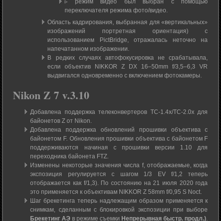
▹ режим видео был выбран с помощью
переключателя режима фото/видео.
Область кадрирования, выбранная для «вертикальных»
изображений портретная ориентация) с
использованием PictBridge, отражалась неточно на
напечатанном изображении.
В редких случаях автофокусировка не срабатывала,
если объектив NIKKOR Z DX 16–50mm f/3,5–6,3 VR
выдвигался одновременно с включением фотокамеры.
Nikon Z 7 v.3.10
Добавлена поддержка телеконвертеров TC-1.4x/TC-2.0x для
байонетов Z от Nikon.
Добавлена поддержка обновлений прошивки объектива с
байонетом F. Обновления прошивки объектива с байонетом F
поддерживаются начиная с прошивки версии 1.10 для
переходника байонета FTZ.
Изменены некоторые значения числа f, отображаемые, когда
экспозиция регулируется с шагом 1/3 EV f/1,2 теперь
отображается как f/1,3). По состоянию на 21 июля 2020 года
это применяется к объективам NIKKOR Z 58mm f/0,95 S Noct.
Шаг брекетинга теперь надлежащим образом применяется к
снимкам, сделанным с блокировкой экспозиции при выборе
Брекетинг АЭ
в режиме съемки
Непрерывная быстр. продл.)
.