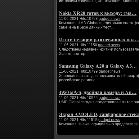
источники сообщают, что компания Xiaomi п
Nokia XR20 готов к выходу: сма…
11-06-2021 Hits:10798
gadget news
Компания HMD Global представила смартфоны
замечена в базе данных тест...
Итоги петиции разгневанных пол
11-06-2021 Hits:11150
gadget news
Следствием недавней критики пользователе
Xiaomi, в котор...
Samsung Galaxy A20 и Galaxy A3…
11-06-2021 Hits:10799
gadget news
Хорошая новость для пользователей смартфо
российского региона.
4950 мА·ч, двойная камера и An…
11-06-2021 Hits:10524
gadget news
HMD Global сегодня представила в Китае од
Экран AMOLED, сапфировое сте
11-06-2021 Hits:11515
gadget news
Компания Huawei официально представила ум