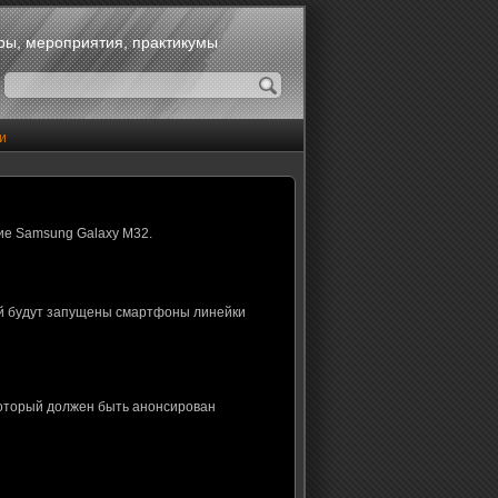
оры, мероприятия, практикумы
и
ие Samsung Galaxy M32.
ой будут запущены смартфоны линейки
который должен быть анонсирован