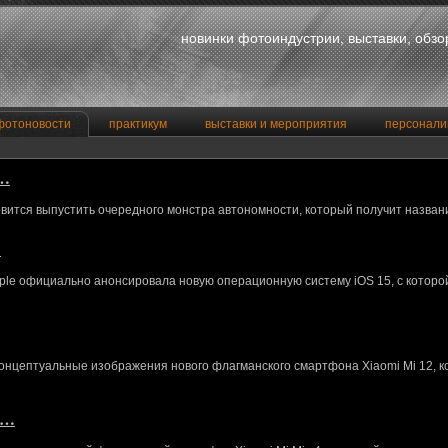
новинки фотоиндустрии, выставки, обз
фотоновости
практикум
выставки и мероприятия
персонали
a…
вится выпустить очередного монстра автономности, который получит назван
…
le официально анонсировала новую операционную систему iOS 15, с котор
концептуальные изображения нового флагманского смартфона Xiaomi Mi 12, 
M…