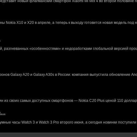
редставит новый флагманский смартфон Xiaomi Mi Mix 4 во второй половине г
 Nokia X10 и X20 в апреле, а теперь к выходу готовится новая модель под 
…
й, разгневанных «особенностями» и недоработками глобальной версией про
нов Galaxy A20 и Galaxy A30s в России: компания выпустила обновление And
ин из своих самых доступных смартфонов — Nokia C20 Plus ценой 110 доллар
кл…
ные часы Watch 3 и Watch 3 Pro второго июня, а сегодня новинки поступили 