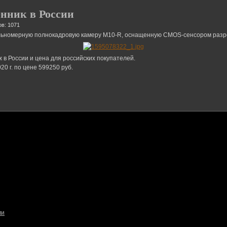
енник в России
в: 1071
ьномерную полнокадровую камеру M10-R, оснащенную CMOS-сенсором разр
 в России и цена для российских покупателей.
0 г. по цене 599250 руб.
ми