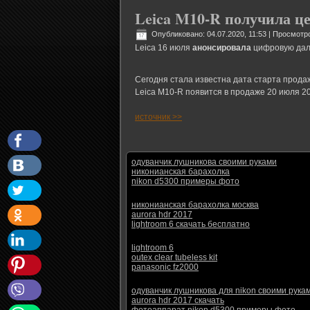
Leica M10-R получила ц
Опубликовано: 04.07.2020, 11:53
| Просмотро
Leica 16 июля
анонсировала
цифровую дал
Сегодня стала известна дата старта продаж
Leica M10-R появится в продаже 20 июля 202
источник >>
одуванчик лушникова своими руками
никонианская барахолка
nikon d5300 примеры фото
никонианская барахолка москва
aurora hdr 2017
lightroom 6 скачать бесплатно
lightroom 6
outex clear tubeless kit
panasonic fz2000
одуванчик лушникова для nikon своими рука
aurora hdr 2017 скачать