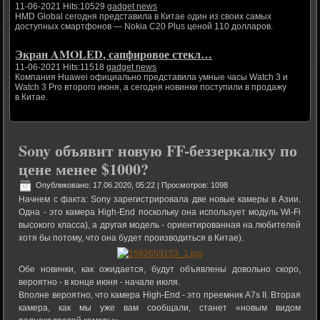
11-06-2021 Hits:10529
gadget news
HMD Global сегодня представила в Китае один из своих самых
доступных смартфонов — Nokia C20 Plus ценой 110 долларов.
Экран AMOLED, сапфировое стекл…
11-06-2021 Hits:11518
gadget news
Компания Huawei официально представила умные часы Watch 3 и
Watch 3 Pro второго июня, а сегодня новинки поступили в продажу
в Китае.
Sony объявит новую FF-беззеркалку по
цене менее $1000?
Опубликовано: 17.06.2020, 05:22
| Просмотров: 1098
Начнем с факта: Sony зарегистрировала две новые камеры в Азии.
Одна - это камера High-End поскольку она использует модуль Wi-Fi
высокого класса), а другая модель - ориентированная на любителей
хотя бы потому, что она будет производиться в Китае).
Обе новинки, как ожидается, будут объявлены довольно скоро,
вероятно - в конце июня - начале июля.
Вполне вероятно, что камера High-End - это преемник A7s II. Вторая
камера, как мы уже вам сообщали, станет «новым видом