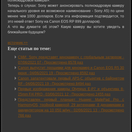
полнокадровой камеры».
Теперь о слухах: Sony может анонсировать полнокадровую камеру
начального уровня ее возможное наименование - Sony A5) по цене
менее чем 1000 долларов. Если эта информация подтвердится, то
это некий ответ Sony на Canon EOS RP 899 долларов).
А что вы думаете об этом? Какую камеру вы хотите увидеть в
ближайшем будущем?
источник >>
Еще статьи по теме:
СМИ: Sony представят кинокамеру с глобальным затвором -
07/06/2021 07
-
Просмотрено 8578 раз
Canon выпустит прошивки для кинокамер и Canon EOS R5 30
июня -
04/06/2021 19
-
Просмотрено 8592 раз
Canon запатентовали первый APS-C объектив с байонетом
RF -
04/06/2021 19
-
Просмотрено 8494 раз
Первые изображения камеры Olympus E-P7 и объектива 8-
25mm F/4 PRO -
03/06/2021 12
-
Просмотрено 2455 раз
Представлен первый планшет Huawei MatePad Pro с
HarmonyOS, тройной камерой, 29 антеннами, 8 динамиками и
аккумулятором на 10 050 мА•ч -
02/06/2021 13
-
Просмотрено
766 раз