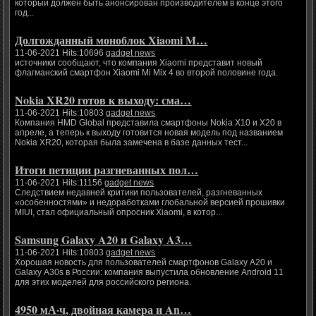
который должен быть анонсирован производителем в конце этого
год...
Долгожданный моноблок Xiaomi M…
11-06-2021 Hits:10696
gadget news
источники сообщают, что компания Xiaomi представит новый
флагманский смартфон Xiaomi Mi Mix 4 во второй половине года.
Nokia XR20 готов к выходу: сма…
11-06-2021 Hits:10803
gadget news
Компания HMD Global представила смартфоны Nokia X10 и X20 в
апреле, а теперь к выходу готовится новая модель под названием
Nokia XR20, которая была замечена в базе данных тест...
Итоги петиции разгневанных пол…
11-06-2021 Hits:11156
gadget news
Следствием недавней критики пользователей, разгневанных
«особенностями» и недоработками глобальной версией прошивки
MIUI, стал официальный опросник Xiaomi, в котор...
Samsung Galaxy A20 и Galaxy A3…
11-06-2021 Hits:10803
gadget news
Хорошая новость для пользователей смартфонов Galaxy A20 и
Galaxy A30s в России: компания выпустила обновление Android 11
для этих моделей для российского региона.
4950 мА·ч, двойная камера и An…