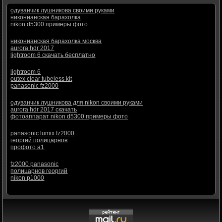
одуванчик лушникова своими руками
никонианская барахолка
nikon d5300 примеры фото
никонианская барахолка москва
aurora hdr 2017
lightroom 6 скачать бесплатно
lightroom 6
outex clear tubeless kit
panasonic fz2000
одуванчик лушникова для nikon своими руками
aurora hdr 2017 скачать
фотоаппарат nikon d5300 примеры фото
panasonic lumix fz2000
георгий полицарнов
профото а1
fz2000 panasonic
полицарнов георгий
nikon p1000