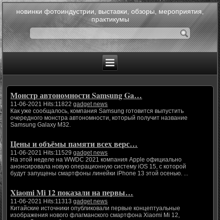
новинки фотоиндустрии, выставки, обзоры, мероприятия,
практикумы
Монстр автономности Samsung Ga…
11-06-2021 Hits:11822
gadget news
Как уже сообщалось, компания Samsung готовится выпустить
очередного монстра автономности, который получит название
Samsung Galaxy M32.
Цены и объёмы памяти всех верс…
11-06-2021 Hits:11529
gadget news
На этой неделе на WWDC 2021 компания Apple официально
анонсировала новую операционную систему iOS 15, с которой
будут запущены смартфоны линейки iPhone 13 этой осенью. ...
Xiaomi Mi 12 показали на первы…
11-06-2021 Hits:11313
gadget news
Китайские источники опубликовали первые концептуальные
изображения нового флагманского смартфона Xiaomi Mi 12,