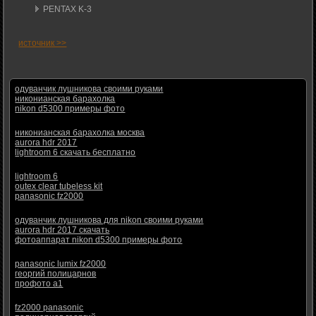
PENTAX K-3
источник >>
одуванчик лушникова своими руками
никонианская барахолка
nikon d5300 примеры фото
никонианская барахолка москва
aurora hdr 2017
lightroom 6 скачать бесплатно
lightroom 6
outex clear tubeless kit
panasonic fz2000
одуванчик лушникова для nikon своими руками
aurora hdr 2017 скачать
фотоаппарат nikon d5300 примеры фото
panasonic lumix fz2000
георгий полицарнов
профото а1
fz2000 panasonic