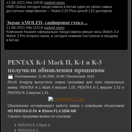
11-06-2021 Hits:10530
gadget news
HMD Global сегодня представила в Китае один из своих самых
доступных смартфонов — Nokia C20 Plus ценой 110 долларов.
Экран AMOLED, сапфировое стекл…
11-06-2021 Hits:11519
gadget news
Компания Huawei официально представила умные часы Watch 3 и
Watch 3 Pro второго июня, а сегодня новинки поступили в продажу
в Китае.
PENTAX K-1 Mark II, K-1 и K-3
получили обновления прошивок
Опубликовано: 21.05.2020, 19:39
| Просмотров: 1013
Ricoh Imaging выпустила новые прошивки для трех зеркальных
камер: PENTAX K-1 Mark II версии 1.05, PENTAX K-1 версии 1.53 и
PENTAX K-3 версии 1.41.
Обновление оптимизирует работу камер с новейшим объективом
HD PENTAX-D FA ★ 85mm F1.4 SDM AW
.
Скачать прошивки можно по ссылкам:
PENTAX K-1 Mark II
PENTAX K-1