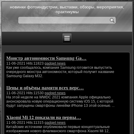
новинки фотоиндустрии, выставки, обзоры, мероприятия,
практикумы
Монстр автономности Samsung Ga…
11-06-2021 Hits:11823
gadget news
Как уже сообщалось, компания Samsung готовится выпустить
очередного монстра автономности, который получит название
Samsung Galaxy M32.
Цены и объёмы памяти всех верс…
11-06-2021 Hits:11530
gadget news
На этой неделе на WWDC 2021 компания Apple официально
анонсировала новую операционную систему iOS 15, с которой
будут запущены смартфоны линейки iPhone 13 этой осенью. ...
Xiaomi Mi 12 показали на первы…
11-06-2021 Hits:11315
gadget news
Китайские источники опубликовали первые концептуальные
изображения нового флагманского смартфона Xiaomi Mi 12,