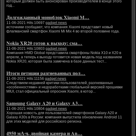
который должен быть анонсирован производителем в конце этого
год...
Долгожданный моноблок Xiaomi M…
11-06-2021 Hits:10697
gadget news
источники сообщают, что компания Xiaomi представит новый
флагманский смартфон Xiaomi Mi Mix 4 во второй половине года.
Nokia XR20 готов к выходу: сма…
11-06-2021 Hits:10803
gadget news
Компания HMD Global представила смартфоны Nokia X10 и X20 в
апреле, а теперь к выходу готовится новая модель под названием
Nokia XR20, которая была замечена в базе данных тест...
Итоги петиции разгневанных пол…
11-06-2021 Hits:11156
gadget news
Следствием недавней критики пользователей, разгневанных
«особенностями» и недоработками глобальной версией прошивки
MIUI, стал официальный опросник Xiaomi, в котор...
Samsung Galaxy A20 и Galaxy A3…
11-06-2021 Hits:10804
gadget news
Хорошая новость для пользователей смартфонов Galaxy A20 и
Galaxy A30s в России: компания выпустила обновление Android 11
для этих моделей для российского региона.
4950 мА·ч, двойная камера и An…