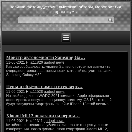
новинки фотоиндустрии, выставки, обзоры, мероприятия,
практикумы
Монстр автономности Samsung Ga…
11-06-2021 Hits:11820
gadget news
Как уже сообщалось, компания Samsung готовится выпустить
очередного монстра автономности, который получит название
Samsung Galaxy M32.
Цены и объёмы памяти всех верс…
11-06-2021 Hits:11528
gadget news
На этой неделе на WWDC 2021 компания Apple официально
анонсировала новую операционную систему iOS 15, с которой
будут запущены смартфоны линейки iPhone 13 этой осенью. ...
Xiaomi Mi 12 показали на первы…
11-06-2021 Hits:11311
gadget news
Китайские источники опубликовали первые концептуальные
изображения нового флагманского смартфона Xiaomi Mi 12,