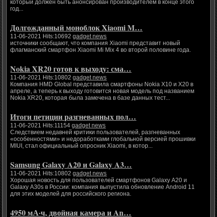
который должен быть анонсирован производителем в конце этого
год...
Долгожданный моноблок Xiaomi M…
11-06-2021 Hits:10692
gadget news
источники сообщают, что компания Xiaomi представит новый
флагманский смартфон Xiaomi Mi Mix 4 во второй половине года.
Nokia XR20 готов к выходу: сма…
11-06-2021 Hits:10802
gadget news
Компания HMD Global представила смартфоны Nokia X10 и X20 в
апреле, а теперь к выходу готовится новая модель под названием
Nokia XR20, которая была замечена в базе данных тест...
Итоги петиции разгневанных пол…
11-06-2021 Hits:11154
gadget news
Следствием недавней критики пользователей, разгневанных
«особенностями» и недоработками глобальной версией прошивки
MIUI, стал официальный опросник Xiaomi, в котор...
Samsung Galaxy A20 и Galaxy A3…
11-06-2021 Hits:10802
gadget news
Хорошая новость для пользователей смартфонов Galaxy A20 и
Galaxy A30s в России: компания выпустила обновление Android 11
для этих моделей для российского региона.
4950 мА·ч, двойная камера и An…