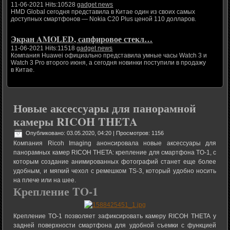
11-06-2021 Hits:10528
gadget news
HMD Global сегодня представила в Китае один из своих самых
доступных смартфонов — Nokia C20 Plus ценой 110 долларов.
Экран AMOLED, сапфировое стекл…
11-06-2021 Hits:11518
gadget news
Компания Huawei официально представила умные часы Watch 3 и
Watch 3 Pro второго июня, а сегодня новинки поступили в продажу
в Китае.
Новые аксессуары для панорамной
камеры RICOH THETA
Опубликовано: 03.05.2020, 04:20
| Просмотров: 1156
Компания Ricoh Imaging анонсировала новые аксессуары для
панорамных камер RICOH THETA: крепление для смартфона TO-1, с
которым создание анимированных фотографий станет еще более
удобным, и мягкий чехол с ремешком TS-3, который удобно носить
на плече или на шее.
Крепление TO-1
Крепление TO-1 позволяет зафиксировать камеру RICOH THETA у
задней поверхности смартфона для удобной съемки с функцией