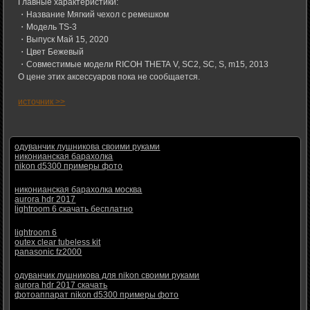
Главные характеристики:
・Название Мягкий чехол с ремешком
・Модель TS-3
・Выпуск Май 15, 2020
・Цвет Бежевый
・Совместимые модели RICOH THETA V, SC2, SC, S, m15, 2013
О цене этих аксессуаров пока не сообщается.
источник >>
одуванчик лушникова своими руками
никонианская барахолка
nikon d5300 примеры фото
никонианская барахолка москва
aurora hdr 2017
lightroom 6 скачать бесплатно
lightroom 6
outex clear tubeless kit
panasonic fz2000
одуванчик лушникова для nikon своими руками
aurora hdr 2017 скачать
фотоаппарат nikon d5300 примеры фото