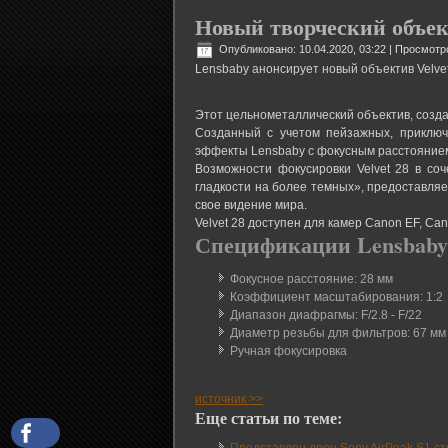
Новый творческий объект
Опубликовано: 10.04.2020, 03:22
| Просмотр
Lensbaby анонсирует новый объектив Velve
Этот цельнометаллический объектив, созда
Созданный с учетом пейзажных, приключ
эффекты Lensbaby с фокусным расстоянием
Возможности фокусировки Velvet 28 в со
гладкости на более темных», предоставляе
свое видение мира.
Velvet 28 доступен для камер Canon EF, Cano
Спецификации Lensbaby V
Фокусное расстояние: 28 мм
Коэффициент масштабирования: 1:2
Диапазон диафрагмы: F/2.8 - F/22
Диаметр резьбы для фильтров: 67 мм
Ручная фокусировка
источник >>
Еще статьи по теме: