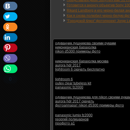
Представлен дрон Sony AirPeak S1 с
Готовится к анонсу объектив Sony 100
Rikard Landberg и его черно-белая 
Как я снова полюбил черно-белую фо
"Городской блюз" фотопроект Jorge L
одуванчик лушникова своими руками
никонианская барахолка
nikon d5300 примеры фото
никонианская барахолка москва
aurora hdr 2017
lightroom 6 скачать бесплатно
0
lightroom 6
outex clear tubeless kit
panasonic fz2000
одуванчик лушникова для nikon своими рука
aurora hdr 2017 скачать
фотоаппарат nikon d5300 примеры фото
panasonic lumix fz2000
георгий полицарнов
профото а1