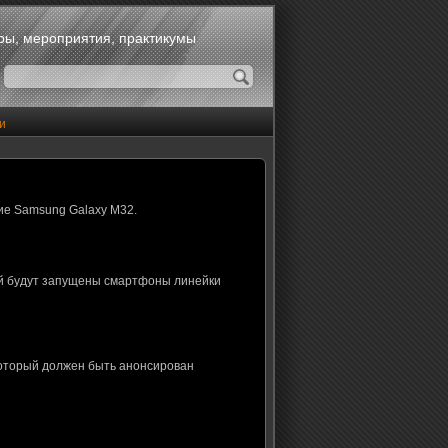
оры, мероприятия, практикумы
и
ие Samsung Galaxy M32.
ой будут запущены смартфоны линейки
который должен быть анонсирован