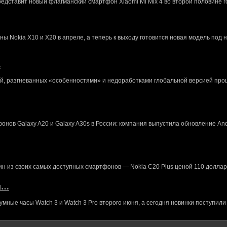
редставит новый флагманский смартфон Xiaomi Mi Mix 4 во второй половине г
 Nokia X10 и X20 в апреле, а теперь к выходу готовится новая модель под 
…
й, разгневанных «особенностями» и недоработками глобальной версией про
нов Galaxy A20 и Galaxy A30s в России: компания выпустила обновление And
ин из своих самых доступных смартфонов — Nokia C20 Plus ценой 110 доллар
кл…
ные часы Watch 3 и Watch 3 Pro второго июня, а сегодня новинки поступили 