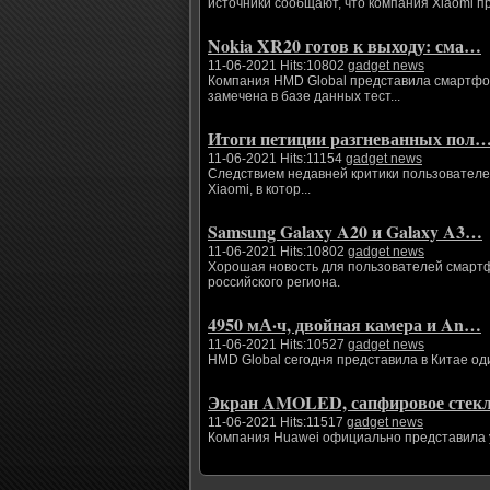
источники сообщают, что компания Xiaomi п
Nokia XR20 готов к выходу: сма…
11-06-2021 Hits:10802
gadget news
Компания HMD Global представила смартфоны
замечена в базе данных тест...
Итоги петиции разгневанных пол
11-06-2021 Hits:11154
gadget news
Следствием недавней критики пользователе
Xiaomi, в котор...
Samsung Galaxy A20 и Galaxy A3…
11-06-2021 Hits:10802
gadget news
Хорошая новость для пользователей смартфо
российского региона.
4950 мА·ч, двойная камера и An…
11-06-2021 Hits:10527
gadget news
HMD Global сегодня представила в Китае од
Экран AMOLED, сапфировое сте
11-06-2021 Hits:11517
gadget news
Компания Huawei официально представила ум