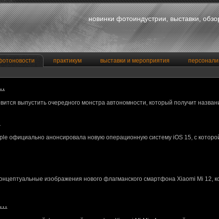
новинки фотоиндустрии, выставки, обз
фотоновости
практикум
выставки и мероприятия
персонали
a…
вится выпустить очередного монстра автономности, который получит назван
…
le официально анонсировала новую операционную систему iOS 15, с котор
концептуальные изображения нового флагманского смартфона Xiaomi Mi 12, 
M…