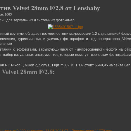
ив Velvet 28mm F/2.8 от Lensbaby
ов: 1063
t 28 для зеркальных и системных фотокамер.
нный вручную, обладает возможностями макросъемки 1:2 с дистанцией фокуси
енческих, туристических и уличных фотографов и видеооператоров, Velv
 28 мм.
четании с эффектами, варьирующимися от «импрессионистического на от
т набор визуальных инструментов, которые помогут творческим фотографам
n RF, Nikon F, Nikon Z, Sony E, Fujifilm X и MFT. Он стоит $549,95 на сайте 
elvet 28mm F/2.8: