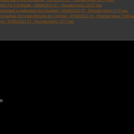
тоимостью 9 000 долларов -
11/06/2021 07
-
Просмотрено 11770 раз
mm F/1.4 G-Master -
09/06/2021 07
-
Просмотрено 11137 раз
аналоговая и цифровая фотография -
08/06/2021 07
-
Просмотрено 7177 раз
тографию. История Marcelo de Coghlan -
07/06/2021 07
-
Просмотрено 7146 р
ens -
07/06/2021 07
-
Просмотрено 7077 раз
ми