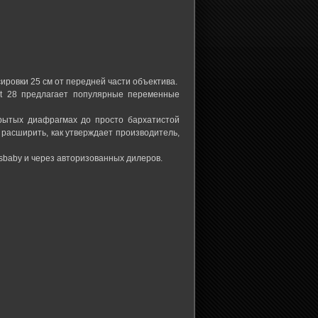
ровки 25 см от передней части объектива.
et 28 предлагает популярные переменные
крытых диафрагмах до просто бархатистой
 расширить, как утверждает производитель,
Lensbaby и через авторизованных дилеров.