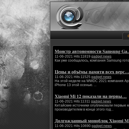
Монстр автономности Samsung G
11-06-2021 Hits:11819
gadget news
Как уже сообщалось, компания Samsung гото
Цены и объёмы памяти всех верс
11-06-2021 Hits:11525
gadget news
На этой неделе на WWDC 2021 компания App
iPhone 13 этой осенью. ...
Xiaomi Mi 12 показали на первы…
11-06-2021 Hits:11311
gadget news
Китайские источники опубликовали первые 
производителем в конце этого год...
Долгожданный моноблок Xiaomi 
11-06-2021 Hits:10690
gadget news