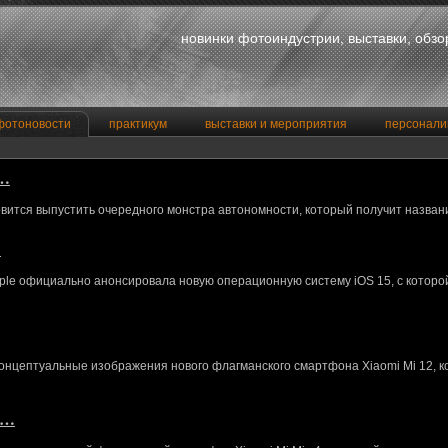
новинки фотоиндустрии, выставки, обз
фотоновости
практикум
выставки и мероприятия
персонали
a…
вится выпустить очередного монстра автономности, который получит назван
…
le официально анонсировала новую операционную систему iOS 15, с котор
концептуальные изображения нового флагманского смартфона Xiaomi Mi 12, 
M…