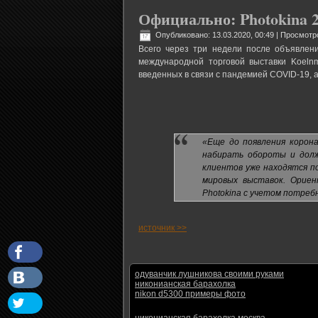
Официально: Photokina 
Опубликовано: 13.03.2020, 00:49
| Просмотро
Всего через три недели после объявлени
международной торговой выставки Koeln
введенных в связи с пандемией COVID-19, а
«Еще до появления корон
набирать обороты и долж
клиентов уже находятся п
мировых выставок. Орие
Photokina с учетом потреб
источник >>
одуванчик лушникова своими руками
никонианская барахолка
nikon d5300 примеры фото