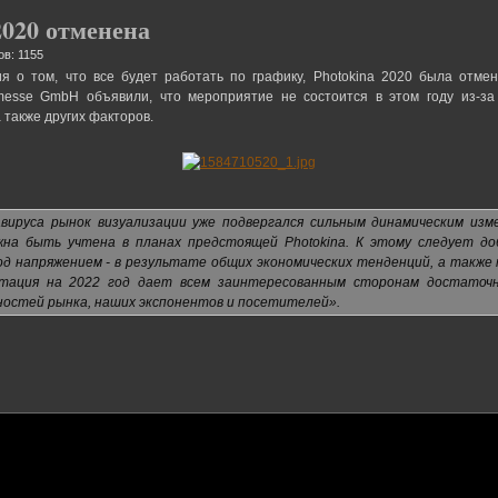
2020 отменена
в: 1155
я о том, что все будет работать по графику, Photokina 2020 была отме
messe GmbH объявили, что мероприятие не состоится в этом году из-за
 также других факторов.
авируса рынок визуализации уже подвергался сильным динамическим из
на быть учтена в планах предстоящей Photokina. К этому следует д
од напряжением - в результате общих экономических тенденций, а также
нтация на 2022 год дает всем заинтересованным сторонам достаточ
ностей рынка, наших экспонентов и посетителей».