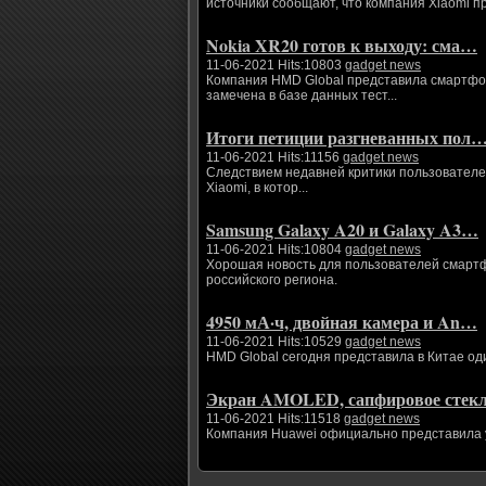
источники сообщают, что компания Xiaomi п
Nokia XR20 готов к выходу: сма…
11-06-2021 Hits:10803
gadget news
Компания HMD Global представила смартфоны
замечена в базе данных тест...
Итоги петиции разгневанных пол
11-06-2021 Hits:11156
gadget news
Следствием недавней критики пользователе
Xiaomi, в котор...
Samsung Galaxy A20 и Galaxy A3…
11-06-2021 Hits:10804
gadget news
Хорошая новость для пользователей смартфо
российского региона.
4950 мА·ч, двойная камера и An…
11-06-2021 Hits:10529
gadget news
HMD Global сегодня представила в Китае од
Экран AMOLED, сапфировое сте
11-06-2021 Hits:11518
gadget news
Компания Huawei официально представила ум