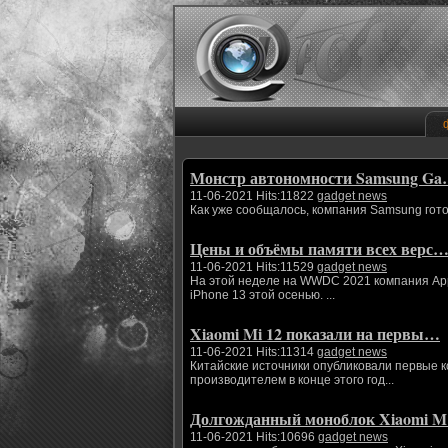
Монстр автономности Samsung G
11-06-2021 Hits:11822
gadget news
Как уже сообщалось, компания Samsung гото
Цены и объёмы памяти всех верс
11-06-2021 Hits:11529
gadget news
На этой неделе на WWDC 2021 компания App
iPhone 13 этой осенью. ...
Xiaomi Mi 12 показали на первы…
11-06-2021 Hits:11314
gadget news
Китайские источники опубликовали первые 
производителем в конце этого год...
Долгожданный моноблок Xiaomi 
11-06-2021 Hits:10696
gadget news