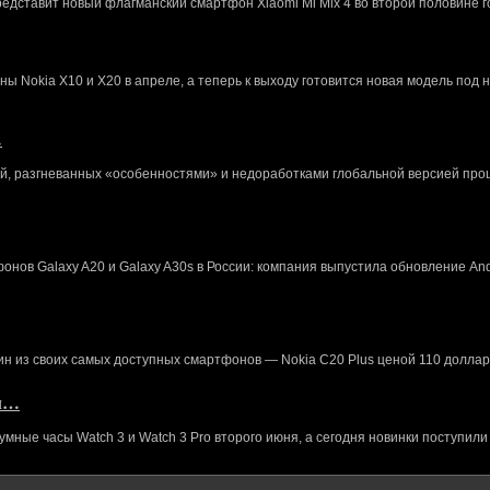
редставит новый флагманский смартфон Xiaomi Mi Mix 4 во второй половине г
 Nokia X10 и X20 в апреле, а теперь к выходу готовится новая модель под 
…
й, разгневанных «особенностями» и недоработками глобальной версией про
нов Galaxy A20 и Galaxy A30s в России: компания выпустила обновление And
ин из своих самых доступных смартфонов — Nokia C20 Plus ценой 110 доллар
кл…
ные часы Watch 3 и Watch 3 Pro второго июня, а сегодня новинки поступили 