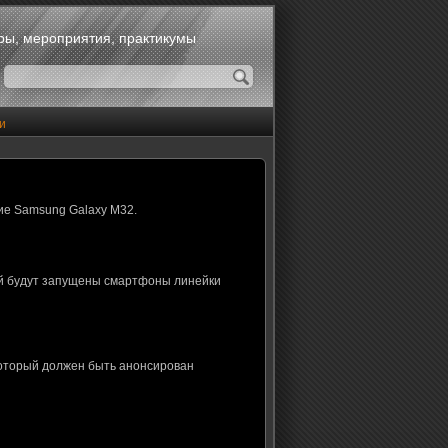
оры, мероприятия, практикумы
и
ие Samsung Galaxy M32.
ой будут запущены смартфоны линейки
который должен быть анонсирован