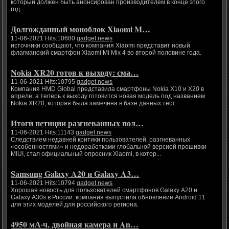
который должен быть анонсирован производителем в конце этого
год...
Долгожданный моноблок Xiaomi M…
11-06-2021 Hits:10680
gadget news
источники сообщают, что компания Xiaomi представит новый
флагманский смартфон Xiaomi Mi Mix 4 во второй половине года.
Nokia XR20 готов к выходу: сма…
11-06-2021 Hits:10795
gadget news
Компания HMD Global представила смартфоны Nokia X10 и X20 в
апреле, а теперь к выходу готовится новая модель под названием
Nokia XR20, которая была замечена в базе данных тест...
Итоги петиции разгневанных пол…
11-06-2021 Hits:11143
gadget news
Следствием недавней критики пользователей, разгневанных
«особенностями» и недоработками глобальной версией прошивки
MIUI, стал официальный опросник Xiaomi, в котор...
Samsung Galaxy A20 и Galaxy A3…
11-06-2021 Hits:10794
gadget news
Хорошая новость для пользователей смартфонов Galaxy A20 и
Galaxy A30s в России: компания выпустила обновление Android 11
для этих моделей для российского региона.
4950 мА·ч, двойная камера и An…