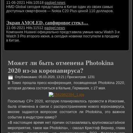
11-06-2021 Hits:10518
gadget news
HMD Global сегодня представила в Китае один из своих самых
доступных смартфонов — Nokia C20 Plus ценой 110 долларов.
Экран AMOLED, сапфировое стекл…
11-06-2021 Hits:11512
gadget news
Компания Huawei официально представила умные часы Watch 3 и
Watch 3 Pro второго июня, а сегодня новинки поступили в продажу
в Китае.
Может ли быть отменена Photokina
2020 из-за коронавируса?
Опубликовано: 05.03.2020, 13:21
| Просмотров: 1231
В Токио прошла пресс-конференция, посвященная Photokina 2020,
которая должна состояться в Кельне, Германия, с 27 мая.
Поскольку CP+ 2020, которую планировалось провести в Иокогаме,
была отменена в связи с распространением нового коронавируса,
многие задаются вопросом: состоится ли Photokina, это важное
событие в индустрии камер?
«В настоящее время нет причин останавливать крупномасштабное
мероприятие, такое как Photokina», - сказал Кристоф Вернер, глава