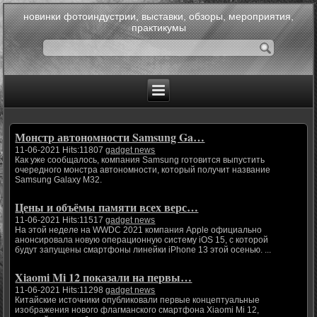
новинки фотоиндустрии, выставки, обзоры, мероприятия,
практикумы
Монстр автономности Samsung Ga…
11-06-2021 Hits:11807
gadget news
Как уже сообщалось, компания Samsung готовится выпустить
очередного монстра автономности, который получит название
Samsung Galaxy M32.
Цены и объёмы памяти всех верс…
11-06-2021 Hits:11517
gadget news
На этой неделе на WWDC 2021 компания Apple официально
анонсировала новую операционную систему iOS 15, с которой
будут запущены смартфоны линейки iPhone 13 этой осенью. ...
Xiaomi Mi 12 показали на первы…
11-06-2021 Hits:11298
gadget news
Китайские источники опубликовали первые концептуальные
изображения нового флагманского смартфона Xiaomi Mi 12,