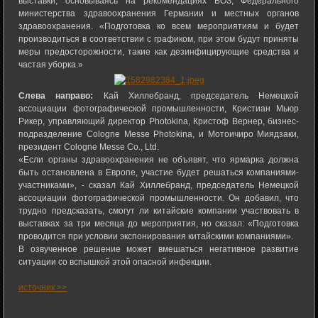
выставки, основываясь на рекомендациях ВОЗ, Федерального
министерства здравоохранения Германии и местных органов
здравоохранения. «Подготовка ко всем мероприятиям и будет
производиться в соответствии с графиком, при этом будут приняты
меры предосторожности, такие как дезинфицирующие средства и
частая уборка.»
Слева направо:
Кай Хиллебранд, председатель Немецкой
ассоциации фотографической промышленности, Кристиан Мьюр
Рикер, управляющий директор Photokina, Кристоф Вернер, бизнес-
подразделение Cologne Messe Photokina, и Мотоичиро Миядзаки,
президент Cologne Messe Co., Ltd.
«Если органы здравоохранения не объявят, что ярмарка должна
быть остановлена ​​в Европе, участие будет решаться компаниями-
участниками», - сказал Кай Хиллебранд, председатель Немецкой
ассоциации фотографической промышленности. Он добавил, что
трудно предсказать, смогут ли китайские компании участвовать в
выставках за три месяца до мероприятия, но сказал: «Подготовка
проводится при условии экспонирования китайскими компаниями».
В озвученное решение может вмешаться негативное развитие
ситуации со вспышкой этой опасной инфекции.
источник >>