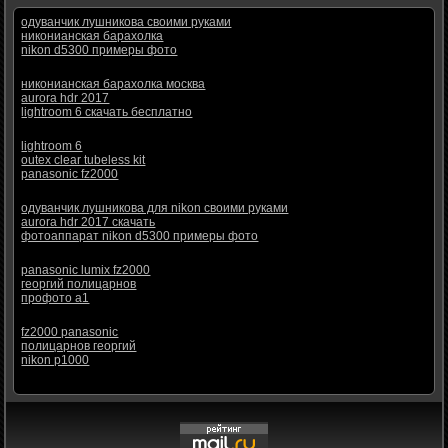
одуванчик лушникова своими руками
никонианская барахолка
nikon d5300 примеры фото
никонианская барахолка москва
aurora hdr 2017
lightroom 6 скачать бесплатно
lightroom 6
outex clear tubeless kit
panasonic fz2000
одуванчик лушникова для nikon своими руками
aurora hdr 2017 скачать
фотоаппарат nikon d5300 примеры фото
panasonic lumix fz2000
георгий полицарнов
профото а1
fz2000 panasonic
полицарнов георгий
nikon p1000