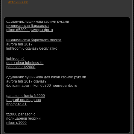
источник >>
одуванчик лушникова своими руками
никонианская барахолка
nikon d5300 примеры фото
никонианская барахолка москва
aurora hdr 2017
lightroom 6 скачать бесплатно
lightroom 6
outex clear tubeless kit
panasonic fz2000
одуванчик лушникова для nikon своими руками
aurora hdr 2017 скачать
фотоаппарат nikon d5300 примеры фото
panasonic lumix fz2000
георгий полицарнов
профото а1
fz2000 panasonic
полицарнов георгий
nikon p1000