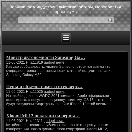
новинки фотоиндустрии, выставки, обзоры, мероприятия,
практикумы
Монстр автономности Samsung Ga…
11-06-2021 Hits:11819
gadget news
Как уже сообщалось, компания Samsung готовится выпустить
очередного монстра автономности, который получит название
Samsung Galaxy M32.
Цены и объёмы памяти всех верс…
11-06-2021 Hits:11525
gadget news
На этой неделе на WWDC 2021 компания Apple официально
анонсировала новую операционную систему iOS 15, с которой
будут запущены смартфоны линейки iPhone 13 этой осенью. ...
Xiaomi Mi 12 показали на первы…
11-06-2021 Hits:11311
gadget news
Китайские источники опубликовали первые концептуальные
изображения нового флагманского смартфона Xiaomi Mi 12,