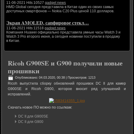
11-06-2021 Hits:10527
gadget news
HMD Global сегодня представила в Китае один из своих самых
доступных смартфонов — Nokia C20 Plus ценой 110 долларов.
Экран AMOLED, сапфировое стекл…
11-06-2021 Hits:11518
gadget news
Компания Huawei официально представила умные часы Watch 3 и
Watch 3 Pro второго июня, а сегодня новинки поступили в продажу
в Китае.
Ricoh G900SE и G900 получили новые
прошивки
Опубликовано: 04.03.2020, 00:38
| Просмотров: 1213
Ricoh выпустила сборку обновлений прошивок DC II для камер
G900SE и Ricoh G900, которое вносит ряд улучшений и
исправлений.
Скачать новое ПО можно по ссылкам:
DC II для G900SE
DC II для G900