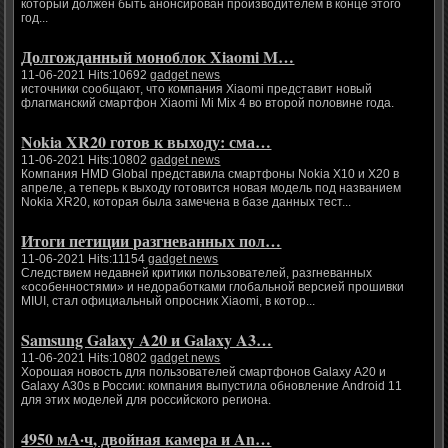
который должен быть анонсирован производителем в конце этого
год...
Долгожданный моноблок Xiaomi M…
11-06-2021 Hits:10692
gadget news
источники сообщают, что компания Xiaomi представит новый
флагманский смартфон Xiaomi Mi Mix 4 во второй половине года.
Nokia XR20 готов к выходу: сма…
11-06-2021 Hits:10802
gadget news
Компания HMD Global представила смартфоны Nokia X10 и X20 в
апреле, а теперь к выходу готовится новая модель под названием
Nokia XR20, которая была замечена в базе данных тест...
Итоги петиции разгневанных пол…
11-06-2021 Hits:11154
gadget news
Следствием недавней критики пользователей, разгневанных
«особенностями» и недоработками глобальной версией прошивки
MIUI, стал официальный опросник Xiaomi, в котор...
Samsung Galaxy A20 и Galaxy A3…
11-06-2021 Hits:10802
gadget news
Хорошая новость для пользователей смартфонов Galaxy A20 и
Galaxy A30s в России: компания выпустила обновление Android 11
для этих моделей для российского региона.
4950 мА·ч, двойная камера и An…